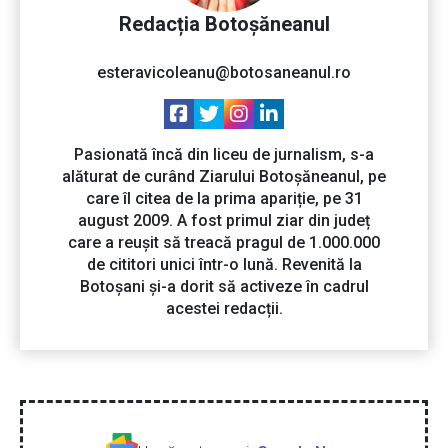
Redacția Botoșăneanul
esteravicoleanu@botosaneanul.ro
Pasionată încă din liceu de jurnalism, s-a
alăturat de curând Ziarului Botoșăneanul, pe
care îl citea de la prima apariție, pe 31
august 2009. A fost primul ziar din județ
care a reușit să treacă pragul de 1.000.000
de cititori unici într-o lună. Revenită la
Botoșani și-a dorit să activeze în cadrul
acestei redacții.