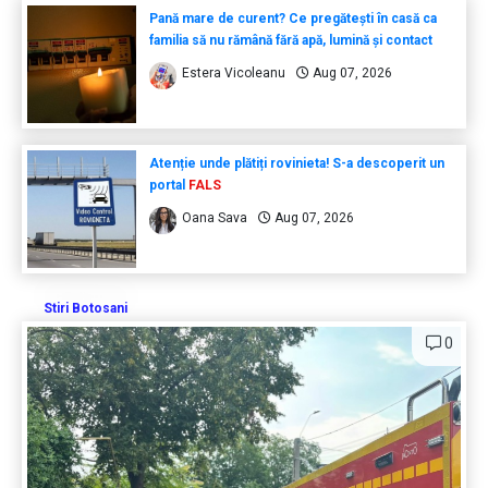
Pană mare de curent? Ce pregătești în casă ca
familia să nu rămână fără apă, lumină și contact
Estera Vicoleanu
Aug 07, 2026
Atenție unde plătiți rovinieta! S-a descoperit un
portal
FALS
Oana Sava
Aug 07, 2026
Stiri Botosani
0