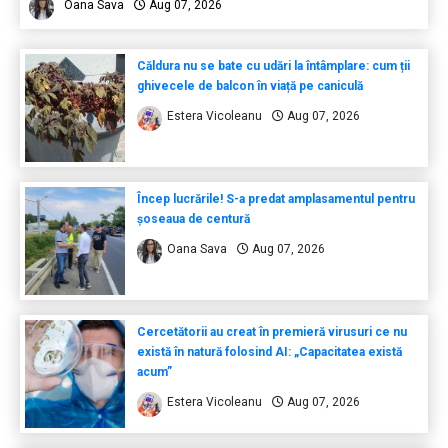
Oana Sava
Aug 07, 2026
Căldura nu se bate cu udări la întâmplare: cum ții
ghivecele de balcon în viață pe caniculă
Estera Vicoleanu
Aug 07, 2026
Încep lucrările! S-a predat amplasamentul pentru
șoseaua de centură
Oana Sava
Aug 07, 2026
Cercetătorii au creat în premieră virusuri ce nu
există în natură folosind AI: „Capacitatea există
acum”
Estera Vicoleanu
Aug 07, 2026