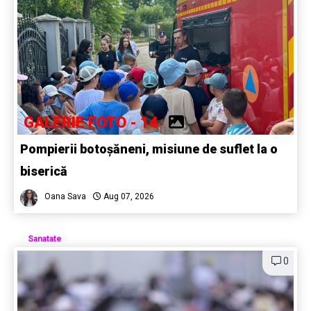
GALERIE FOTO - 14
Pompierii botoșăneni, misiune de suflet la o
biserică
Oana Sava
Aug 07, 2026
Sanatate
0