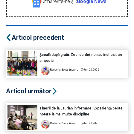
Urmăreşte-ne şi pe
Google News
Articol precedent
Școală după gratii: Zeci de deținuți au încheiat un
an școlar
Redacția Botoșăneanul
Jun 20, 2025
Articol următor
Tinerii de la Laurian în formare: Experiență peste
hotare la mai multe discipline
Redacția Botoșăneanul
Jun 20, 2025