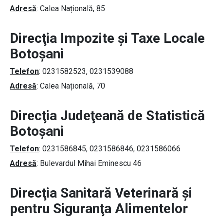
Adresă
: Calea Națională, 85
Direcţia Impozite şi Taxe Locale
Botoşani
Telefon
: 0231582523, 0231539088
Adresă
: Calea Națională, 70
Direcţia Judeţeană de Statistică
Botoşani
Telefon
: 0231586845, 0231586846, 0231586066
Adresă
: Bulevardul Mihai Eminescu 46
Direcţia Sanitară Veterinară şi
pentru Siguranţa Alimentelor