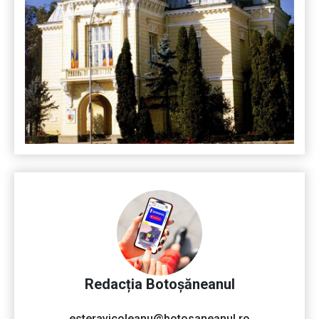
Redacția Botoșăneanul
esteravicoleanu@botosaneanul.ro