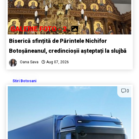
GALERIE FOTO - 2
Biserică sfințită de Părintele Nichifor
Botoșăneanul, credincioșii așteptați la slujbă
Oana Sava
Aug 07, 2026
Stiri Botosani
0