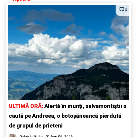
0
ULTIMĂ ORĂ:
Alertă în munți, salvamontiștii o
caută pe Andreea, o botoșăneancă pierdută
de grupul de prieteni
Gabriela Erdic
Aug 06, 2026