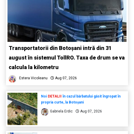
Transportatorii din Botoșani intră din 31
august în sistemul TollRO. Taxa de drum se va
calcula la kilometru
Estera Vicoleanu
Aug 07, 2026
Noi
DETALII
în cazul bărbatului găsit îngropat în
propria curte, la Botoșani
Gabriela Erdic
Aug 07, 2026