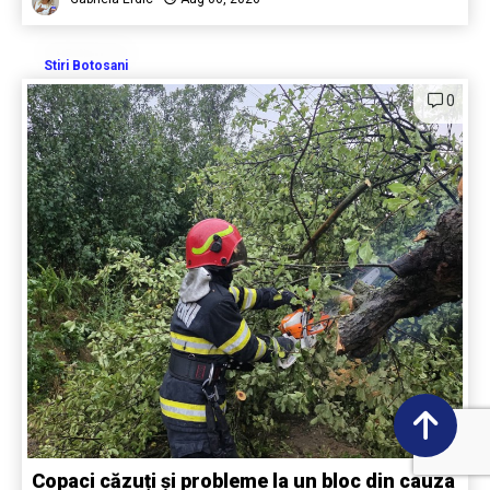
Stiri Botosani
0
Copaci căzuți și probleme la un bloc din cauza