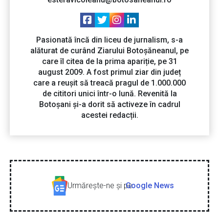
Pasionată încă din liceu de jurnalism, s-a
alăturat de curând Ziarului Botoșăneanul, pe
care îl citea de la prima apariție, pe 31
august 2009. A fost primul ziar din județ
care a reușit să treacă pragul de 1.000.000
de cititori unici într-o lună. Revenită la
Botoșani și-a dorit să activeze în cadrul
acestei redacții.
Urmăreşte-ne şi pe
Google News