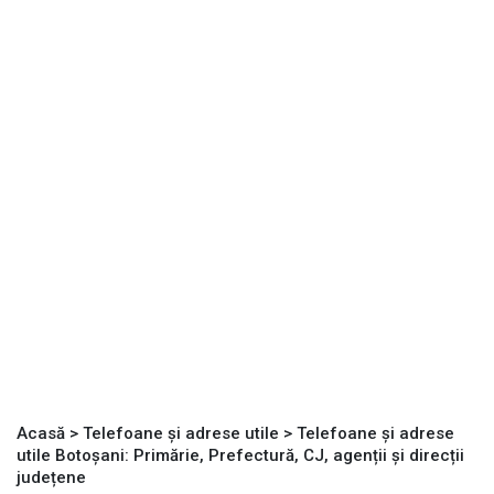
Acasă
>
Telefoane şi adrese utile
>
Telefoane și adrese
utile Botoșani: Primărie, Prefectură, CJ, agenții și direcții
județene