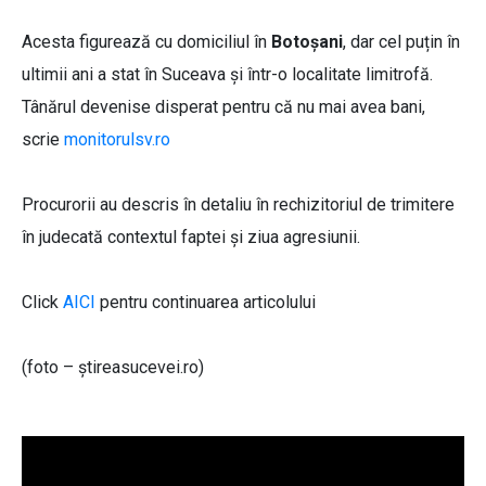
Acesta figurează cu domiciliul în
Botoșani
, dar cel puțin în
ultimii ani a stat în Suceava și într-o localitate limitrofă.
Tânărul devenise disperat pentru că nu mai avea bani,
scrie
monitorulsv.ro
Procurorii au descris în detaliu în rechizitoriul de trimitere
în judecată contextul faptei și ziua agresiunii.
Click
AICI
pentru continuarea articolului
(foto – știreasucevei.ro)