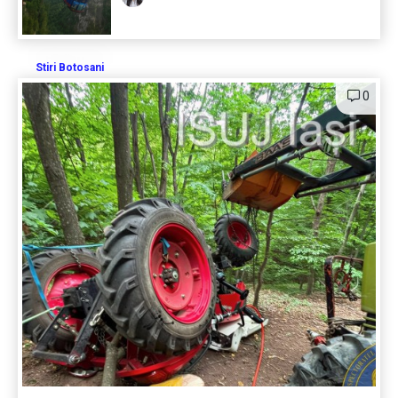
Stiri Botosani
0