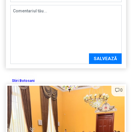
SALVEAZĂ
Stiri Botosani
0