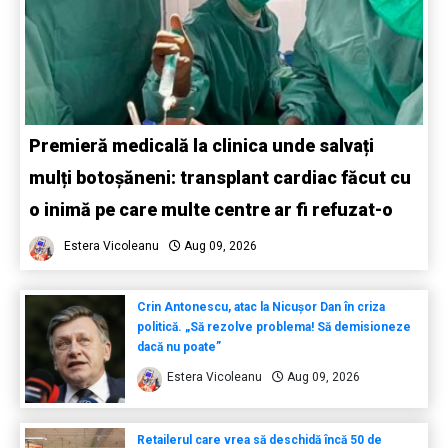
Premieră medicală la clinica unde salvați
mulți botoșăneni: transplant cardiac făcut cu
o inimă pe care multe centre ar fi refuzat-o
Estera Vicoleanu
Aug 09, 2026
Crin Antonescu, atac la Nicușor Dan în criza
politică. „Să rezolve problema! Să demisioneze
dacă nu poate”
Estera Vicoleanu
Aug 09, 2026
Retailerul care vrea să deschidă încă 50 de