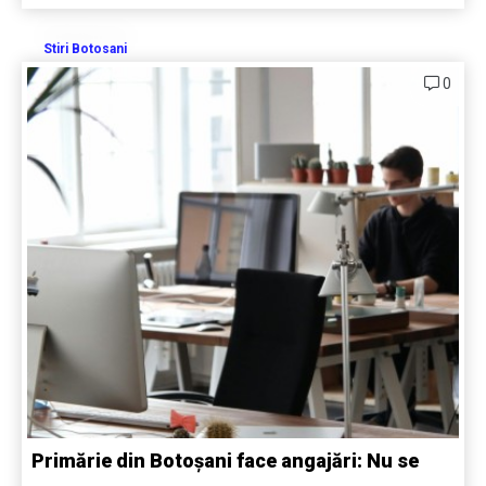
Stiri Botosani
0
Primărie din Botoșani face angajări: Nu se