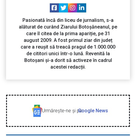
Pasionată încă din liceu de jurnalism, s-a
alăturat de curând Ziarului Botoșăneanul, pe
care îl citea de la prima apariție, pe 31
august 2009. A fost primul ziar din județ
care a reușit să treacă pragul de 1.000.000
de cititori unici într-o lună. Revenită la
Botoșani și-a dorit să activeze în cadrul
acestei redacții.
Urmăreşte-ne şi pe
Google News