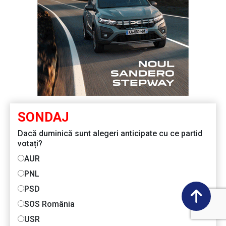
SONDAJ
Dacă duminică sunt alegeri anticipate cu ce partid
votați?
AUR
PNL
PSD
SOS România
USR