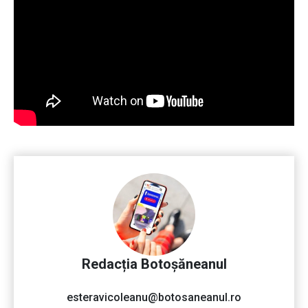
Redacția Botoșăneanul
esteravicoleanu@botosaneanul.ro