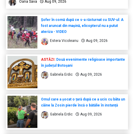
Oana Sava
Aug 09, 2026
Șofer în comă după ce s-a răsturnat cu SUV-ul: A
fost aruncat din mașină, elicopterul nu a putut
ateriza - VIDEO
Estera Vicoleanu
Aug 09, 2026
ASTĂZI:
Două evenimente religioase importante
în județul Botoșani
Gabriela Erdic
Aug 09, 2026
Omul care a șocat o țară după ce a ucis cu bâta un
câine la Zosin pierde încă o bătălie în instanță
Gabriela Erdic
Aug 09, 2026