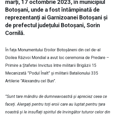
marți, 17 octombrie 2023, în municipiul
Botoșani, unde a fost întâmpinată de
reprezentanți ai Garnizoanei Botoșani și
de prefectul județului Botoșani, Sorin
Cornilă.
În fața Monumentului Eroilor Botoșăneni din cel de-al
Doilea Răzvoi Mondial a avut loc ceremonia de Predare –
Primire a Ștafetei Invictus între militarii Brigăzii 15
Mecanizată ”Podul Înalt” și militarii Batalionului 335
Artilerie ”Alexandru cel Bun”.
”Sunt tare mândru de dumneavoastră și apreciez ceea ce
faceți. Alergați pentru toți eroii care au luptat pentru țara
noastră și le insuflați spiritul de învingător tuturor celor din