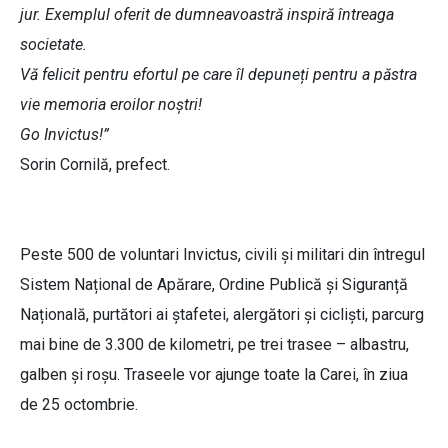
jur. Exemplul oferit de dumneavoastră inspiră întreaga
societate.
Vă felicit pentru efortul pe care îl depuneți pentru a păstra
vie memoria eroilor noștri!
Go Invictus!”
Sorin Cornilă, prefect.
Peste 500 de voluntari Invictus, civili și militari din întregul
Sistem Național de Apărare, Ordine Publică și Siguranță
Națională, purtători ai ştafetei, alergători şi ciclişti, parcurg
mai bine de 3.300 de kilometri, pe trei trasee – albastru,
galben şi roşu. Traseele vor ajunge toate la Carei, în ziua
de 25 octombrie.