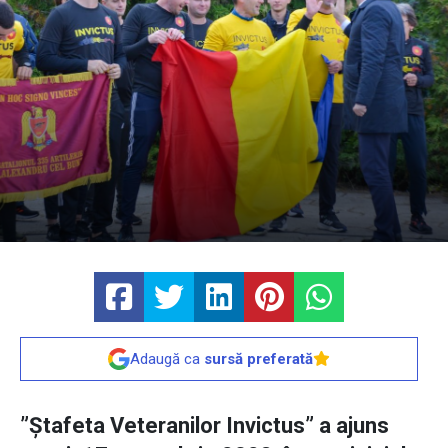
Adaugă ca
sursă preferată
”Ștafeta Veteranilor Invictus” a ajuns