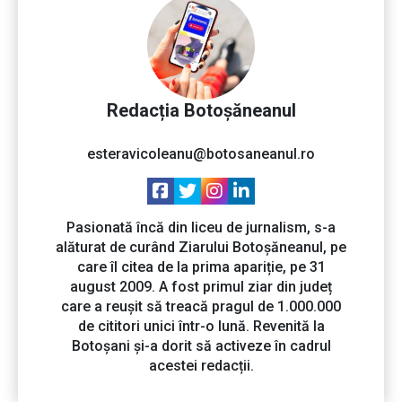
Redacția Botoșăneanul
esteravicoleanu@botosaneanul.ro
Pasionată încă din liceu de jurnalism, s-a
alăturat de curând Ziarului Botoșăneanul, pe
care îl citea de la prima apariție, pe 31
august 2009. A fost primul ziar din județ
care a reușit să treacă pragul de 1.000.000
de cititori unici într-o lună. Revenită la
Botoșani și-a dorit să activeze în cadrul
acestei redacții.