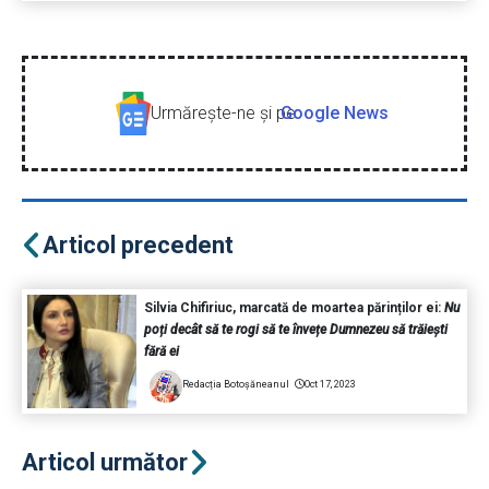
Urmăreşte-ne şi pe
Google News
Articol precedent
Silvia Chifiriuc, marcată de moartea părinților ei:
Nu
poți decât să te rogi să te învețe Dumnezeu să trăiești
fără ei
Redacția Botoșăneanul
Oct 17, 2023
Articol următor