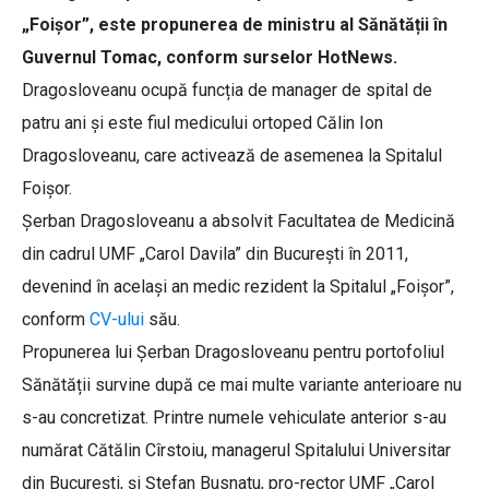
„Foișor”, este propunerea de ministru al Sănătății în
Guvernul Tomac, conform surselor HotNews.
Dragosloveanu ocupă funcția de manager de spital de
patru ani și este fiul medicului ortoped Călin Ion
Dragosloveanu, care activează de asemenea la Spitalul
Foișor.
Șerban Dragosloveanu a absolvit Facultatea de Medicină
din cadrul UMF „Carol Davila” din București în 2011,
devenind în același an medic rezident la Spitalul „Foișor”,
conform
CV-ului
său.
Propunerea lui Șerban Dragosloveanu pentru portofoliul
Sănătății survine după ce mai multe variante anterioare nu
s-au concretizat. Printre numele vehiculate anterior s-au
numărat Cătălin Cîrstoiu, managerul Spitalului Universitar
din București, și Ștefan Busnatu, pro-rector UMF „Carol