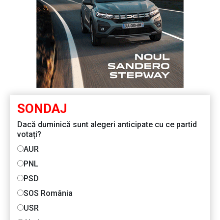
SONDAJ
Dacă duminică sunt alegeri anticipate cu ce partid
votați?
AUR
PNL
PSD
SOS România
USR