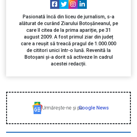
Pasionată încă din liceu de jurnalism, s-a
alăturat de curând Ziarului Botoșăneanul, pe
care îl citea de la prima apariție, pe 31
august 2009. A fost primul ziar din județ
care a reușit să treacă pragul de 1.000.000
de cititori unici într-o lună. Revenită la
Botoșani și-a dorit să activeze în cadrul
acestei redacții.
Urmăreşte-ne şi pe
Google News