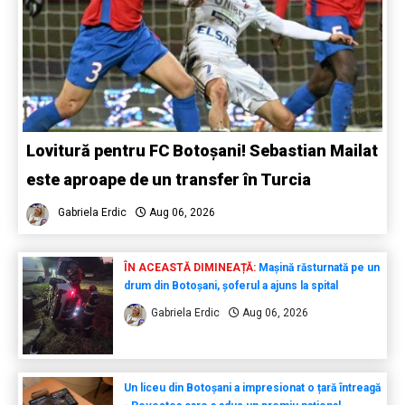
Lovitură pentru FC Botoșani! Sebastian Mailat
este aproape de un transfer în Turcia
Gabriela Erdic
Aug 06, 2026
ÎN ACEASTĂ DIMINEAȚĂ:
Mașină răsturnată pe un
drum din Botoșani, șoferul a ajuns la spital
Gabriela Erdic
Aug 06, 2026
Un liceu din Botoșani a impresionat o țară întreagă