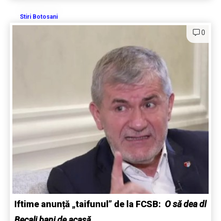
Stiri Botosani
0
Iftime anunță „taifunul” de la FCSB:
O să dea dl
Becali bani de acasă