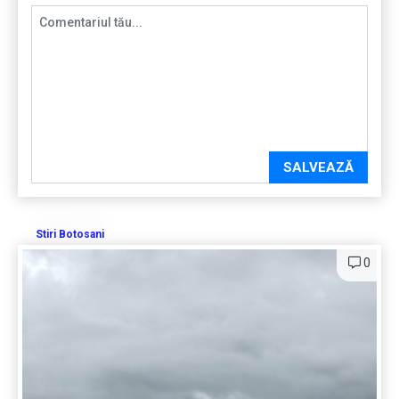
SALVEAZĂ
Stiri Botosani
0