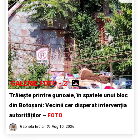
GALERIE FOTO - 2
Trăiește printre gunoaie, în spatele unui bloc
din Botoșani: Vecinii cer disperat intervenția
autorităților –
FOTO
Gabriela Erdic
Aug 10, 2026