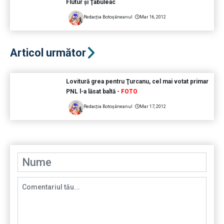
Flutur şi Ţâbuleac
Redacția Botoșăneanul
Mar 16, 2012
Articol următor
Lovitură grea pentru Ţurcanu, cel mai votat primar
PNL l-a lăsat baltă -
FOTO
Redacția Botoșăneanul
Mar 17, 2012