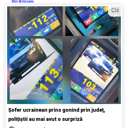
Stiri Botosani
0
Șofer ucrainean prins gonind prin județ,
polițiștii au mai avut o surpriză