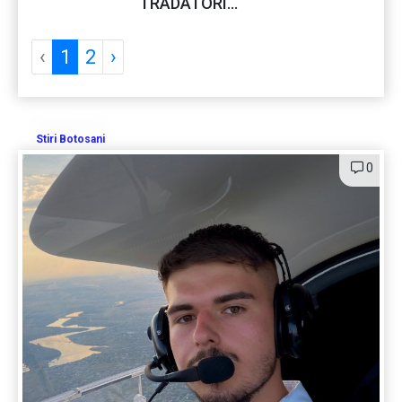
TRADATORI...
‹
1
2
›
Stiri Botosani
0