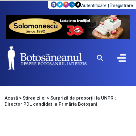
Autentificare
|
Înregistrare
Acasă
>
Știrea zilei
>
Surpriză de proporţii la UNPR :
Director PDL candidat la Primăria Botoşani