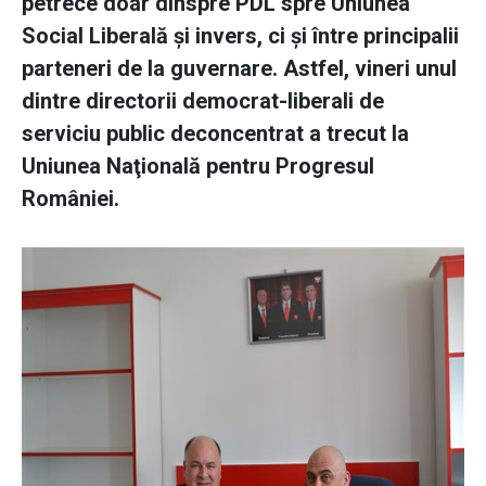
petrece doar dinspre PDL spre Uniunea
Social Liberală şi invers, ci şi între principalii
parteneri de la guvernare. Astfel, vineri unul
dintre directorii democrat-liberali de
serviciu public deconcentrat a trecut la
Uniunea Naţională pentru Progresul
României.