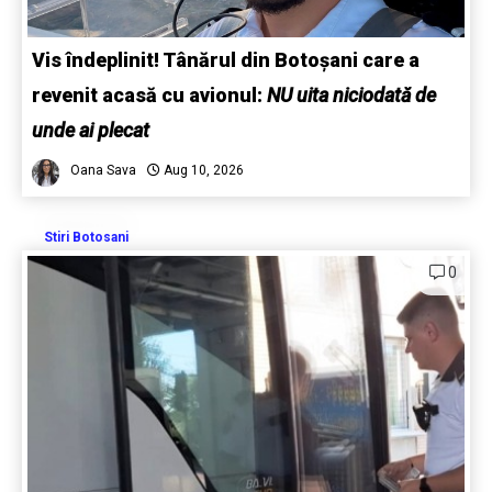
Vis îndeplinit! Tânărul din Botoșani care a
revenit acasă cu avionul:
NU uita niciodată de
unde ai plecat
Oana Sava
Aug 10, 2026
Stiri Botosani
0