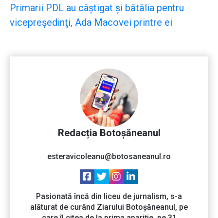
Primarii PDL au câştigat şi bătălia pentru
vicepreşedinţi, Ada Macovei printre ei
Redacția Botoșăneanul
esteravicoleanu@botosaneanul.ro
Pasionată încă din liceu de jurnalism, s-a
alăturat de curând Ziarului Botoșăneanul, pe
care îl citea de la prima apariție, pe 31