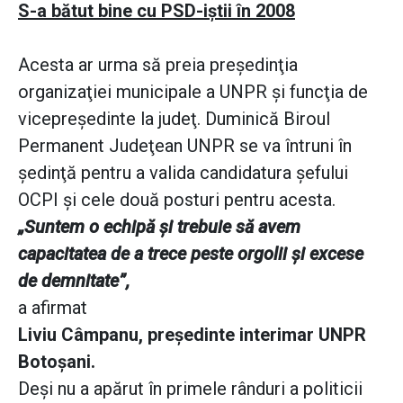
S-a bătut bine cu PSD-iştii în 2008
Acesta ar urma să preia preşedinţia
organizaţiei municipale a UNPR şi funcţia de
vicepreşedinte la judeţ. Duminică Biroul
Permanent Judeţean UNPR se va întruni în
şedinţă pentru a valida candidatura şefului
OCPI şi cele două posturi pentru acesta.
„Suntem o echipă şi trebuie să avem
capacitatea de a trece peste orgolii şi excese
de demnitate”,
a afirmat
Liviu Câmpanu, preşedinte interimar UNPR
Botoşani.
Deşi nu a apărut în primele rânduri a politicii