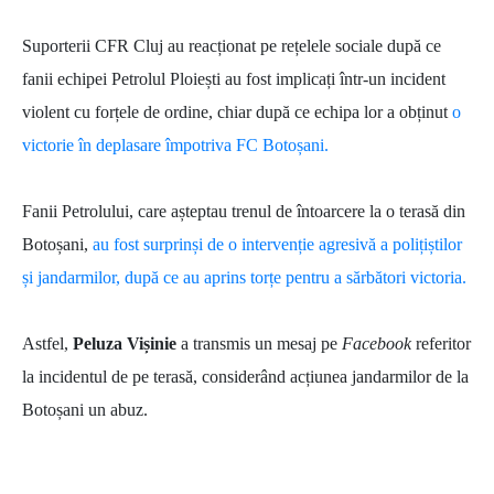
Suporterii CFR Cluj au reacționat pe rețelele sociale după ce
fanii echipei Petrolul Ploiești au fost implicați într-un incident
violent cu forțele de ordine, chiar după ce echipa lor a obținut
o
victorie în deplasare împotriva FC Botoșani.
Fanii Petrolului, care așteptau trenul de întoarcere la o terasă din
Botoșani,
au fost surprinși de o intervenție agresivă a polițiștilor
și jandarmilor, după ce au aprins torțe pentru a sărbători victoria.
Astfel,
Peluza Vișinie
a transmis un mesaj pe
Facebook
referitor
la incidentul de pe terasă, considerând acțiunea jandarmilor de la
Botoșani un abuz.