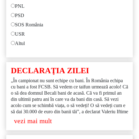
PNL
PSD
SOS România
USR
Altul
DECLARAŢIA ZILEI
„În campionat nu sunt echipe cu bani. În România echipa
cu bani a fost FCSB. Să vedem ce taifun urmează acolo! Că
o să dea domnul Becali bani de acasă. Că va fi primul an
din ultimii patru ani în care va da bani din casă. Să vezi
acolo cum se schimbă viața, o să vedeți! O să vedeți cum e
să dai 30.000 de euro din banii tăi”, a declarat Valeriu Iftime
vezi mai mult