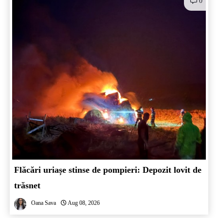
0
Flăcări uriașe stinse de pompieri: Depozit lovit de
trăsnet
Oana Sava
Aug 08, 2026