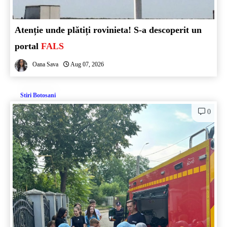
Atenție unde plătiți rovinieta! S-a descoperit un
portal
FALS
Oana Sava
Aug 07, 2026
Stiri Botosani
0