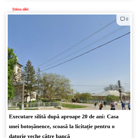
Știrea zilei
0
Executare silită după aproape 20 de ani: Casa
unei botoșănence, scoasă la licitație pentru o
datorie veche către bancă