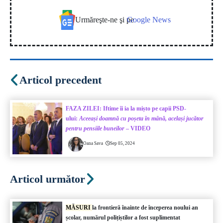
Urmăreşte-ne şi pe
Google News
Articol precedent
FAZA ZILEI: Iftime îi ia la mișto pe capii PSD-
ului:
Aceeași doamnă cu poșeta în mână, același jucător
pentru pensiile buneilor
– VIDEO
Oana Sava
Sep 05, 2024
Articol următor
MĂSURI
la frontieră înainte de începerea noului an
școlar, numărul polițiștilor a fost suplimentat