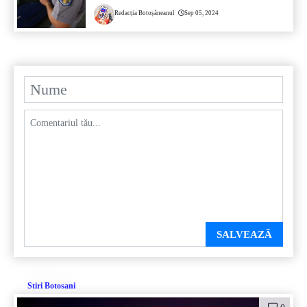
Redacția Botoșăneanul
Sep 05, 2024
SALVEAZĂ
Stiri Botosani