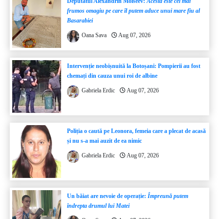
Deputatul Alexandrin Moiseev:
Acesta este cel mai
frumos omagiu pe care îl putem aduce unui mare fiu al
Basarabiei
Oana Sava
Aug 07, 2026
Intervenție neobișnuită la Botoșani: Pompierii au fost
chemați din cauza unui roi de albine
Gabriela Erdic
Aug 07, 2026
Poliția o caută pe Leonora, femeia care a plecat de acasă
și nu s-a mai auzit de ea nimic
Gabriela Erdic
Aug 07, 2026
Un băiat are nevoie de operație:
Împreună putem
îndrepta drumul lui Matei