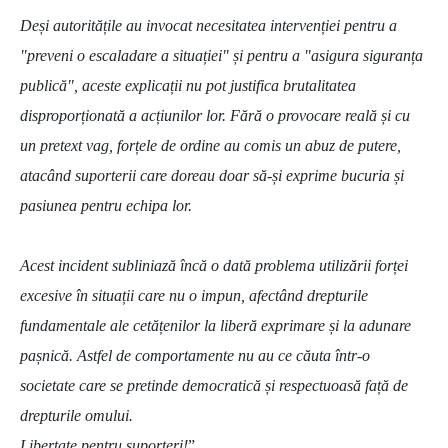
Deși autoritățile au invocat necesitatea intervenției pentru a
"preveni o escaladare a situației" și pentru a "asigura siguranța
publică", aceste explicații nu pot justifica brutalitatea
disproporționată a acțiunilor lor. Fără o provocare reală și cu
un pretext vag, forțele de ordine au comis un abuz de putere,
atacând suporterii care doreau doar să-și exprime bucuria și
pasiunea pentru echipa lor.
Acest incident subliniază încă o dată problema utilizării forței
excesive în situații care nu o impun, afectând drepturile
fundamentale ale cetățenilor la liberă exprimare și la adunare
pașnică. Astfel de comportamente nu au ce căuta într-o
societate care se pretinde democratică și respectuoasă față de
drepturile omului.
Libertate pentru suporteri!
”