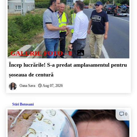
GALERIE FOTO - 8
Încep lucrările! S-a predat amplasamentul pentru
șoseaua de centură
Oana Sava
Aug 07, 2026
Stiri Botosani
0