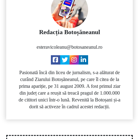
Redacția Botoșăneanul
esteravicoleanu@botosaneanul.ro
Pasionată încă din liceu de jurnalism, s-a alăturat de
curând Ziarului Botoșăneanul, pe care îl citea de la
prima apariție, pe 31 august 2009. A fost primul ziar
din județ care a reușit să treacă pragul de 1.000.000
de cititori unici într-o lună. Revenită la Botoșani și-a
dorit să activeze în cadrul acestei redacții.