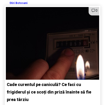
Stiri Botosani
0
Cade curentul pe caniculă? Ce faci cu
frigiderul și ce scoți din priză înainte să fie
prea târziu