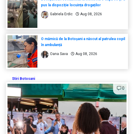
pus la dispoziție locuința drogaților
Gabriela Erdic
Aug 08, 2026
O mămică de la Botoșani a născut al patrulea copil
în ambulanță
Oana Sava
Aug 08, 2026
Stiri Botosani
0