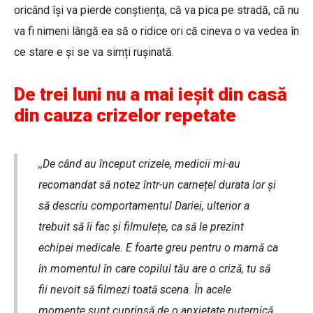
oricând își va pierde conștiența, că va pica pe stradă, că nu
va fi nimeni lângă ea să o ridice ori că cineva o va vedea în
ce stare e și se va simți rușinată.
De trei luni nu a mai ieșit din casă
din cauza crizelor repetate
,,De când au început crizele, medicii mi-au
recomandat să notez într-un carnețel durata lor și
să descriu comportamentul Dariei, ulterior a
trebuit să îi fac și filmulețe, ca să le prezint
echipei medicale. E foarte greu pentru o mamă ca
în momentul în care copilul tău are o criză, tu să
fii nevoit să filmezi toată scena. În acele
momente sunt cuprinsă de o anxietate puternică,