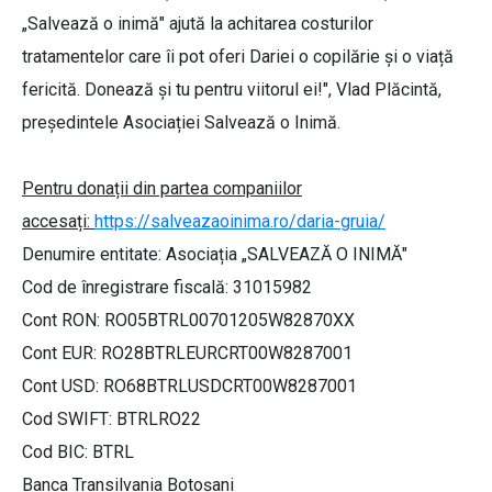
„Salvează o inimă" ajută la achitarea costurilor
tratamentelor care îi pot oferi Dariei o copilărie și o viață
fericită. Donează și tu pentru viitorul ei!", Vlad Plăcintă,
președintele Asociației Salvează o Inimă.
Pentru donații din partea companiilor
accesați:
https://salveazaoinima.ro/daria-gruia/
Denumire entitate: Asociația „SALVEAZĂ O INIMĂ"
Cod de înregistrare fiscală: 31015982
Cont RON: RO05BTRL00701205W82870XX
Cont EUR: RO28BTRLEURCRT00W8287001
Cont USD: RO68BTRLUSDCRT00W8287001
Cod SWIFT: BTRLRO22
Cod BIC: BTRL
Banca Transilvania Botoșani