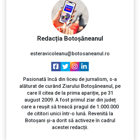
Redacția Botoșăneanul
esteravicoleanu@botosaneanul.ro
Pasionată încă din liceu de jurnalism, s-a
alăturat de curând Ziarului Botoșăneanul, pe
care îl citea de la prima apariție, pe 31
august 2009. A fost primul ziar din județ
care a reușit să treacă pragul de 1.000.000
de cititori unici într-o lună. Revenită la
Botoșani și-a dorit să activeze în cadrul
acestei redacții.