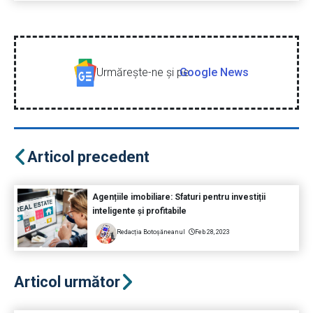
Urmăreşte-ne şi pe
Google News
Articol precedent
Agențiile imobiliare: Sfaturi pentru investiții
inteligente și profitabile
Redacția Botoșăneanul
Feb 28, 2023
Articol următor