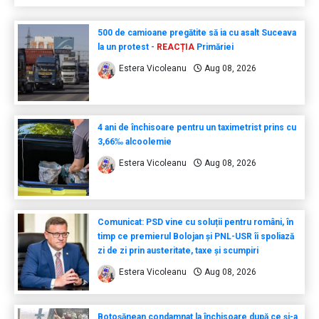
500 de camioane pregătite să ia cu asalt Suceava
la un protest -
REACȚIA
Primăriei
Estera Vicoleanu
Aug 08, 2026
4 ani de închisoare pentru un taximetrist prins cu
3,66‰ alcoolemie
Estera Vicoleanu
Aug 08, 2026
Comunicat: PSD vine cu soluții pentru români, în
timp ce premierul Bolojan și PNL-USR îi spoliază
zi de zi prin austeritate, taxe și scumpiri
Estera Vicoleanu
Aug 08, 2026
Botoșănean condamnat la închisoare după ce și-a