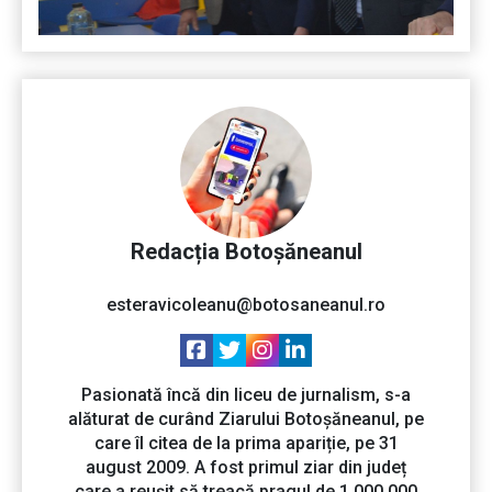
Redacția Botoșăneanul
esteravicoleanu@botosaneanul.ro
Pasionată încă din liceu de jurnalism, s-a
alăturat de curând Ziarului Botoșăneanul, pe
care îl citea de la prima apariție, pe 31
august 2009. A fost primul ziar din județ
care a reușit să treacă pragul de 1.000.000