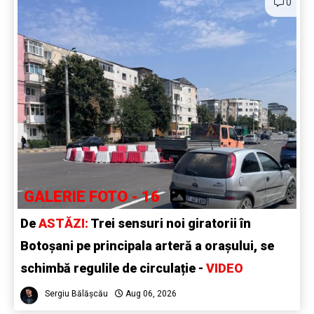
0
GALERIE FOTO - 16
De
ASTĂZI:
Trei sensuri noi giratorii în
Botoșani pe principala arteră a orașului, se
schimbă regulile de circulație -
VIDEO
Sergiu Bălășcău
Aug 06, 2026