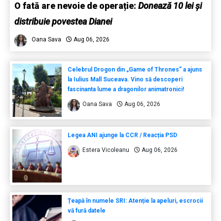
O fată are nevoie de operație:
Donează 10 lei și
distribuie povestea Dianei
Oana Sava
Aug 06, 2026
Celebrul Drogon din „Game of Thrones” a ajuns
la Iulius Mall Suceava. Vino să descoperi
fascinanta lume a dragonilor animatronici!
Oana Sava
Aug 06, 2026
Legea ANI ajunge la CCR / Reacția PSD
Estera Vicoleanu
Aug 06, 2026
Țeapă în numele SRI: Atenție la apeluri, escrocii
vă fură datele