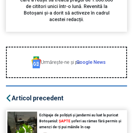
de cititori unici într-o lună. Revenită la
Botoșani și-a dorit să activeze în cadrul
acestei redacții.
Urmăreşte-ne şi pe
Google News
Articol precedent
Echipaje de polițiști și jandarmi au luat la puricat
Botoșaniul:
ȘAPTE
șoferi au rămas fără permis și
amenzi de-ți pui mâinile în cap