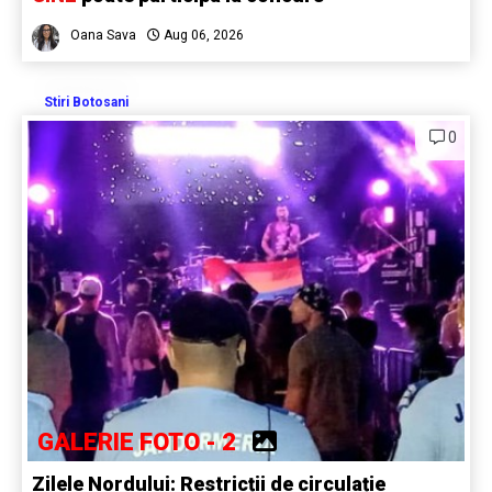
Oana Sava
Aug 06, 2026
Stiri Botosani
0
GALERIE FOTO - 2
Zilele Nordului: Restricții de circulație