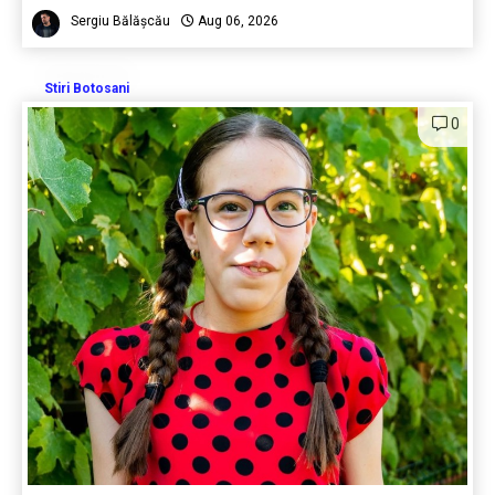
Sergiu Bălășcău
Aug 06, 2026
Stiri Botosani
0