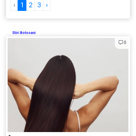
‹
1
2
3
›
Stiri Botosani
0