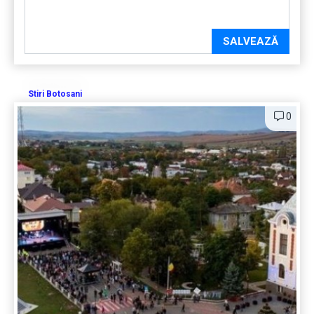
SALVEAZĂ
Stiri Botosani
0