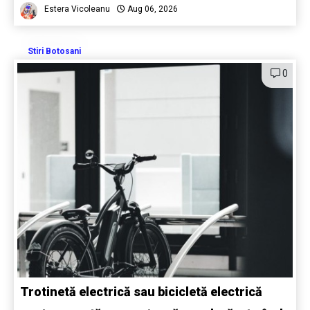
Estera Vicoleanu
Aug 06, 2026
Stiri Botosani
0
Trotinetă electrică sau bicicletă electrică