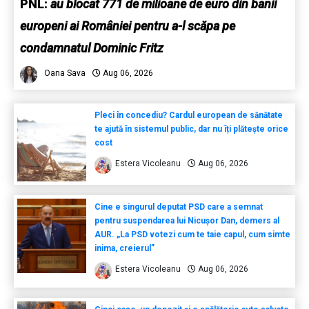
PNL:
au blocat 771 de milioane de euro din banii
europeni ai României pentru a-l scăpa pe
condamnatul Dominic Fritz
Oana Sava
Aug 06, 2026
Pleci în concediu? Cardul european de sănătate
te ajută în sistemul public, dar nu îți plătește orice
cost
Estera Vicoleanu
Aug 06, 2026
Cine e singurul deputat PSD care a semnat
pentru suspendarea lui Nicușor Dan, demers al
AUR. „La PSD votezi cum te taie capul, cum simte
inima, creierul”
Estera Vicoleanu
Aug 06, 2026