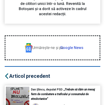
de cititori unici într-o lună. Revenită la
Botoșani și-a dorit să activeze în cadrul
acestei redacții.
Urmăreşte-ne şi pe
Google News
Articol precedent
Dan Șlincu, deputat PSD:
„Trebuie să dăm un mesaj
ferm de combatere a traficului și consumului de
etnobotanice”