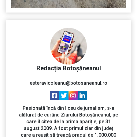
Redacția Botoșăneanul
esteravicoleanu@botosaneanul.ro
Pasionată încă din liceu de jurnalism, s-a
alăturat de curând Ziarului Botoșăneanul, pe
care îl citea de la prima apariție, pe 31
august 2009. A fost primul ziar din județ
care a reușit să treacă pragul de 1.000.000