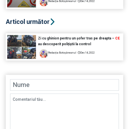
Redacția Botoșăneanul
Dec 14, 2022
Articol următor
Zi cu ghinion pentru un șofer tras pe dreapta –
CE
au descoperit polițiștii la control
Redacția Botoșăneanul
Dec 14, 2022