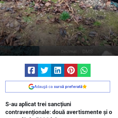
Adaugă ca
sursă preferată
S-au aplicat trei sancțiuni
contravenționale: două avertismente și o