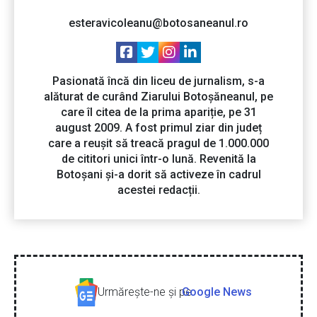
esteravicoleanu@botosaneanul.ro
Pasionată încă din liceu de jurnalism, s-a
alăturat de curând Ziarului Botoșăneanul, pe
care îl citea de la prima apariție, pe 31
august 2009. A fost primul ziar din județ
care a reușit să treacă pragul de 1.000.000
de cititori unici într-o lună. Revenită la
Botoșani și-a dorit să activeze în cadrul
acestei redacții.
Urmăreşte-ne şi pe
Google News