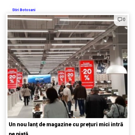
Stiri Botosani
0
Un nou lanț de magazine cu prețuri mici intră
pe piață