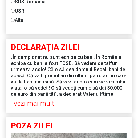
SOS România
USR
Altul
DECLARAŢIA ZILEI
„În campionat nu sunt echipe cu bani. În România
echipa cu bani a fost FCSB. Să vedem ce taifun
urmează acolo! Că o să dea domnul Becali bani de
acasă. Că va fi primul an din ultimii patru ani în care
va da bani din casă. Să vezi acolo cum se schimbă
viața, o să vedeți! O să vedeți cum e să dai 30.000
de euro din banii tăi”, a declarat Valeriu Iftime
vezi mai mult
POZA ZILEI