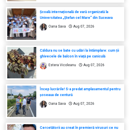
Școală internațională de vară organizată la
Universitatea „Ștefan cel Mare” din Suceava
Oana Sava
Aug 07, 2026
Căldura nu se bate cu udări la întâmplare: cum ții
ghivecele de balcon în viață pe caniculă
Estera Vicoleanu
Aug 07, 2026
Încep lucrările! S-a predat amplasamentul pentru
șoseaua de centură
Oana Sava
Aug 07, 2026
Cercetătorii au creat în premieră virusuri ce nu