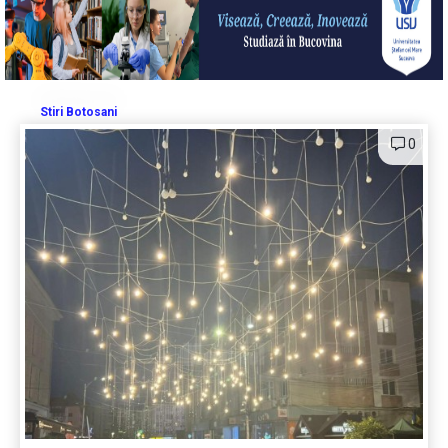
Stiri Botosani
0