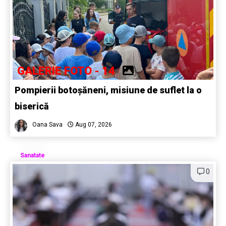
GALERIE FOTO - 14
Pompierii botoșăneni, misiune de suflet la o
biserică
Oana Sava
Aug 07, 2026
Sanatate
0