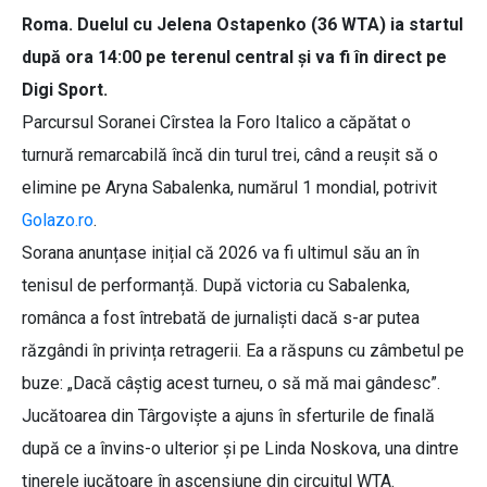
Roma. Duelul cu Jelena Ostapenko (36 WTA) ia startul
după ora 14:00 pe terenul central și va fi în direct pe
Digi Sport.
Parcursul Soranei Cîrstea la Foro Italico a căpătat o
turnură remarcabilă încă din turul trei, când a reușit să o
elimine pe Aryna Sabalenka, numărul 1 mondial, potrivit
Golazo.ro
.
Sorana anunțase inițial că 2026 va fi ultimul său an în
tenisul de performanță. După victoria cu Sabalenka,
românca a fost întrebată de jurnaliști dacă s-ar putea
răzgândi în privința retragerii. Ea a răspuns cu zâmbetul pe
buze: „Dacă câștig acest turneu, o să mă mai gândesc”.
Jucătoarea din Târgoviște a ajuns în sferturile de finală
după ce a învins-o ulterior și pe Linda Noskova, una dintre
tinerele jucătoare în ascensiune din circuitul WTA.