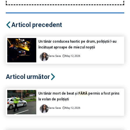
Articol precedent
Un tânăr conducea haotic pe drum, polițiștii l-au
încătușat aproape de miezul nopții
Oana Sava
May 12, 2026
Articol următor
Un tânăr mort de beat și
FĂRĂ
permis a fost prins
la volan de polițiști
Oana Sava
May 12, 2026