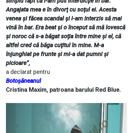
simplu fapt că i-am pus interdicţie în bar.
Angajata mea e în divorţ cu soţul ei. Acesta
venea şi făcea scandal şi i-am interzis să mai
vină în bar. Era beat şi o început să mă lovescă
şi noroc că s-a băgat soţia între mine şi el, că
altfel cred că băga cuţitul în mine. M-a
înjunghiat pe frunte şi mi-a dat pumni şi
picioare”,
a declarat pentru
Botoşăneanul
Cristina Maxim, patroana barului Red Blue.