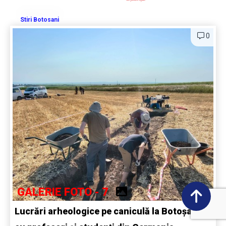
Stiri Botosani
0
GALERIE FOTO - 7
Lucrări arheologice pe caniculă la Botoșani