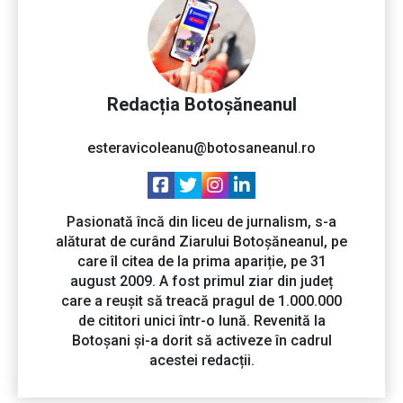
Redacția Botoșăneanul
esteravicoleanu@botosaneanul.ro
Pasionată încă din liceu de jurnalism, s-a
alăturat de curând Ziarului Botoșăneanul, pe
care îl citea de la prima apariție, pe 31
august 2009. A fost primul ziar din județ
care a reușit să treacă pragul de 1.000.000
de cititori unici într-o lună. Revenită la
Botoșani și-a dorit să activeze în cadrul
acestei redacții.