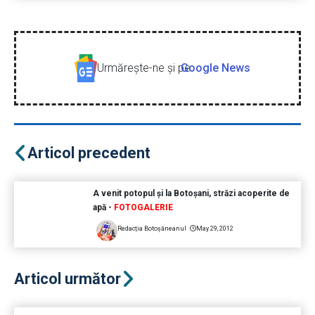
Urmăreşte-ne şi pe
Google News
Articol precedent
A venit potopul şi la Botoşani, străzi acoperite de
apă -
FOTOGALERIE
Redacția Botoșăneanul
May 29, 2012
Articol următor