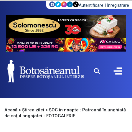
Autentificare
|
Înregistrare
Acasă
>
Știrea zilei
>
ŞOC în noapte : Patroană înjunghiată
de soţul angajatei - FOTOGALERIE