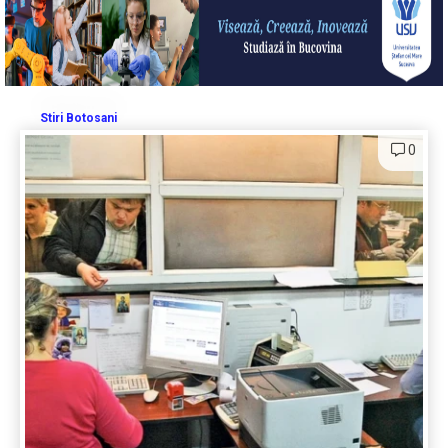
Stiri Botosani
0