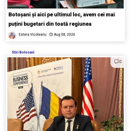
Botoșani și aici pe ultimul loc, avem cei mai
puțini bugetari din toată regiunea
Estera Vicoleanu
Aug 08, 2026
Stiri Botosani
0