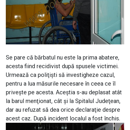
Se pare că bărbatul nu este la prima abatere,
acesta fiind recidivist după spusele victimei.
Urmează ca poliţişti să investigheze cazul,
pentru a lua măsurile necesare în ceea ce îl
priveşte pe acesta. Aceştia s-au deplasat atât
la barul menţionat, cât şi la Spitalul Judeţean,
dar au refuzat să dea orice declaraţie despre
acest caz. După incident localul a fost închis.