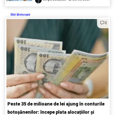
Stiri Botosani
0
Peste 35 de milioane de lei ajung în conturile
botoșănenilor: începe plata alocațiilor și