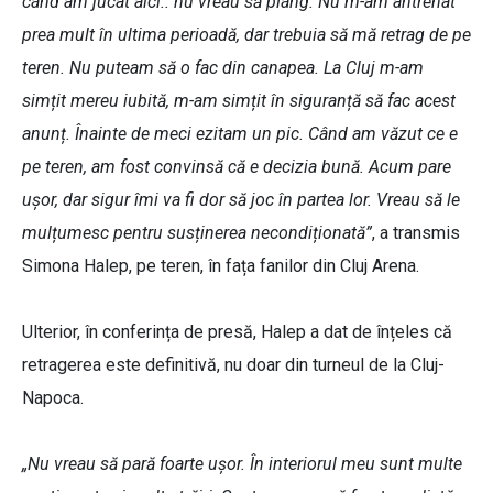
când am jucat aici.. nu vreau să plâng. Nu m-am antrenat
prea mult în ultima perioadă, dar trebuia să mă retrag de pe
teren. Nu puteam să o fac din canapea. La Cluj m-am
simțit mereu iubită, m-am simțit în siguranță să fac acest
anunț. Înainte de meci ezitam un pic. Când am văzut ce e
pe teren, am fost convinsă că e decizia bună. Acum pare
ușor, dar sigur îmi va fi dor să joc în partea lor. Vreau să le
mulțumesc pentru susținerea necondiționată”
, a transmis
Simona Halep, pe teren, în fața fanilor din Cluj Arena.
Ulterior, în conferința de presă, Halep a dat de înțeles că
retragerea este definitivă, nu doar din turneul de la Cluj-
Napoca.
„Nu vreau să pară foarte ușor. În interiorul meu sunt multe