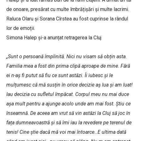
de onoare, presărat cu multe îmbrățișări și multe lacrimi.
Raluca Olaru și Sorana Cîrstea au fost cuprinse la rândul
lor de emoții.
Simona Halep și-a anunțat retragerea la Cluj
„Sunt o persoană împlinită. Nici nu visam să obțin asta.
Familia mea a fost din prima clipă aproape de mine. Fără
ei n-aș fi putut să fiu ce sunt astăzi. Îi iubesc și le
mulțumesc că mă susțin în orice decizie aș lua și am luat!
Iau decizia cu sufletul împăcat. Corpul meu nu mai duce
așa mult pentru a ajunge acolo unde am mai fost. Știu ce
înseamnă. De aceea am vrut să vin astăzi la Cluj să joc în
fața dumneavoastră și să îmi iau la revedere pe terenul de
tenis! Cine știe dacă mă voi mai întoarce…E ultima dată