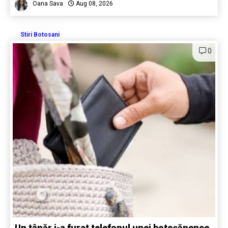
Oana Sava
Aug 08, 2026
Stiri Botosani
0
Un tânăr i-a furat telefonul unei botoșănence