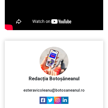
Redacția Botoșăneanul
esteravicoleanu@botosaneanul.ro