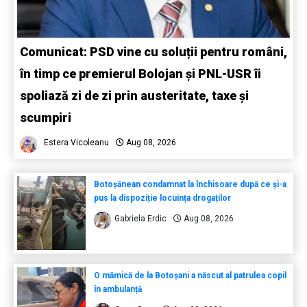
Comunicat: PSD vine cu soluții pentru români,
în timp ce premierul Bolojan și PNL-USR îi
spoliază zi de zi prin austeritate, taxe și
scumpiri
Estera Vicoleanu
Aug 08, 2026
Botoșănean condamnat la închisoare după ce și-a
pus la dispoziție locuința drogaților
Gabriela Erdic
Aug 08, 2026
O mămică de la Botoșani a născut al patrulea copil
în ambulanță