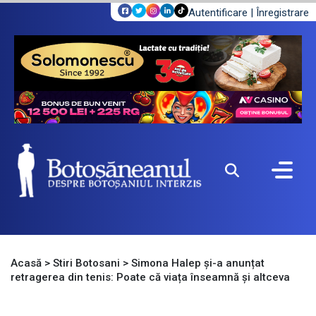
Autentificare
|
Înregistrare
Acasă
>
Stiri Botosani
>
Simona Halep și-a anunțat
retragerea din tenis: Poate că viața înseamnă și altceva