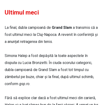
Ultimul meci
La final, dubla campioană de
Grand Slam
a transmis că a
fost ultimul meci la Cluj-Napoca. A revenit în conferință și
a anunțat retragerea din tenis.
Simona Halep a fost depășită la toate aspectele în
disputa cu Lucia Bronzetti. În ciuda scorului categoric,
dubla campioană de Grand Slam a fost tot timpul cu
zâmbetul pe buze, chiar și la final, după ultimul schimb,
conform
gsp.ro
.
Fără să explice clar dacă a fost ultimul meci din carieră,
Halep și-a luat rămas bun de la fanii clujeni. A urmat un tur