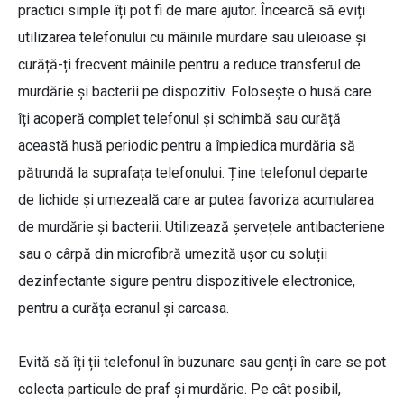
practici simple îți pot fi de mare ajutor. Încearcă să eviți
utilizarea telefonului cu mâinile murdare sau uleioase și
curăță-ți frecvent mâinile pentru a reduce transferul de
murdărie și bacterii pe dispozitiv. Folosește o husă care
îți acoperă complet telefonul și schimbă sau curăță
această husă periodic pentru a împiedica murdăria să
pătrundă la suprafața telefonului. Ține telefonul departe
de lichide și umezeală care ar putea favoriza acumularea
de murdărie și bacterii. Utilizează șervețele antibacteriene
sau o cârpă din microfibră umezită ușor cu soluții
dezinfectante sigure pentru dispozitivele electronice,
pentru a curăța ecranul și carcasa.
Evită să îți ții telefonul în buzunare sau genți în care se pot
colecta particule de praf și murdărie. Pe cât posibil,