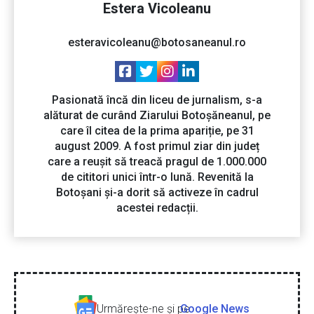
Estera Vicoleanu
esteravicoleanu@botosaneanul.ro
Pasionată încă din liceu de jurnalism, s-a
alăturat de curând Ziarului Botoșăneanul, pe
care îl citea de la prima apariție, pe 31
august 2009. A fost primul ziar din județ
care a reușit să treacă pragul de 1.000.000
de cititori unici într-o lună. Revenită la
Botoșani și-a dorit să activeze în cadrul
acestei redacții.
Urmăreşte-ne şi pe
Google News