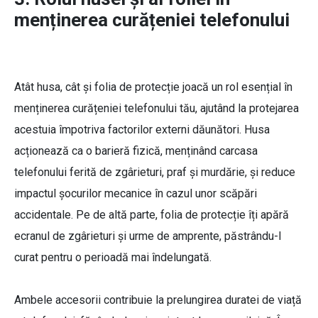
menținerea curățeniei telefonului
Atât husa, cât și folia de protecție joacă un rol esențial în
menținerea curățeniei telefonului tău, ajutând la protejarea
acestuia împotriva factorilor externi dăunători. Husa
acționează ca o barieră fizică, menținând carcasa
telefonului ferită de zgârieturi, praf și murdărie, și reduce
impactul șocurilor mecanice în cazul unor scăpări
accidentale. Pe de altă parte, folia de protecție îți apără
ecranul de zgârieturi și urme de amprente, păstrându-l
curat pentru o perioadă mai îndelungată.
Ambele accesorii contribuie la prelungirea duratei de viață