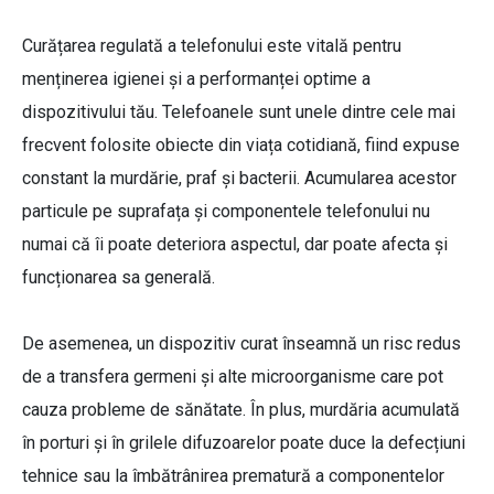
Curățarea regulată a telefonului este vitală pentru
menținerea igienei și a performanței optime a
dispozitivului tău. Telefoanele sunt unele dintre cele mai
frecvent folosite obiecte din viața cotidiană, fiind expuse
constant la murdărie, praf și bacterii. Acumularea acestor
particule pe suprafața și componentele telefonului nu
numai că îi poate deteriora aspectul, dar poate afecta și
funcționarea sa generală.
De asemenea, un dispozitiv curat înseamnă un risc redus
de a transfera germeni și alte microorganisme care pot
cauza probleme de sănătate. În plus, murdăria acumulată
în porturi și în grilele difuzoarelor poate duce la defecțiuni
tehnice sau la îmbătrânirea prematură a componentelor