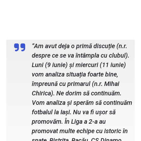
Cornel Șfaițer, președinte Politehnica
Iași
”Am avut deja o primă discuție (n.r.
despre ce se va întâmpla cu clubul).
Luni (9 iunie) și miercuri (11 iunie)
vom analiza situația foarte bine,
împreună cu primarul (n.r. Mihai
Chirica). Ne dorim să continuăm.
Vom analiza și sperăm să continuăm
fotbalul la Iași. Nu va fi ușor să
promovăm. În Liga a 2-a au
promovat multe echipe cu istoric în
spate, Bistrița, Bacău, CS Dinamo.