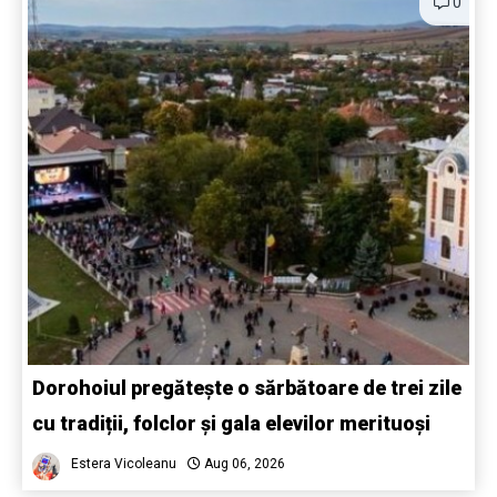
0
Dorohoiul pregătește o sărbătoare de trei zile
cu tradiții, folclor și gala elevilor merituoși
Estera Vicoleanu
Aug 06, 2026