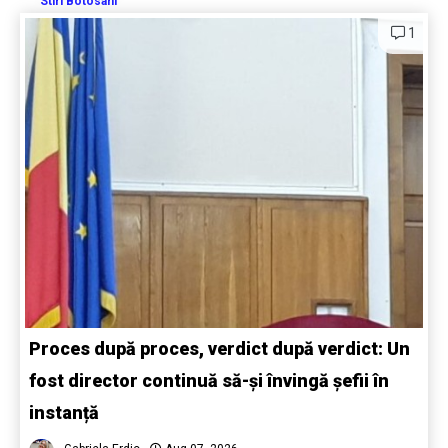
Stiri Botosani
1
Proces după proces, verdict după verdict: Un
fost director continuă să-și învingă șefii în
instanță