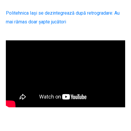
Politehnica Iași se dezintegrează după retrogradare: Au
mai rămas doar șapte jucători