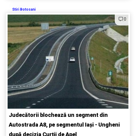
Stiri Botosani
0
Judecătorii blochează un segment din
Autostrada A8, pe segmentul Iași - Ungheni
după decizia Curții de Apel