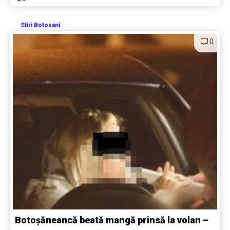
Stiri Botosani
0
Botoșăneancă beată mangă prinsă la volan –