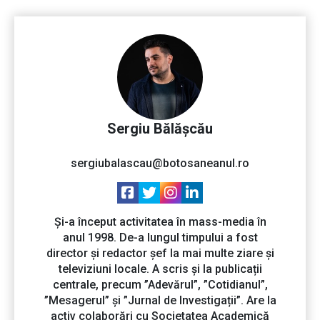
Sergiu Bălășcău
sergiubalascau@botosaneanul.ro
Și-a început activitatea în mass-media în
anul 1998. De-a lungul timpului a fost
director și redactor șef la mai multe ziare și
televiziuni locale. A scris și la publicații
centrale, precum ”Adevărul”, ”Cotidianul”,
”Mesagerul” și ”Jurnal de Investigații”. Are la
activ colaborări cu Societatea Academică