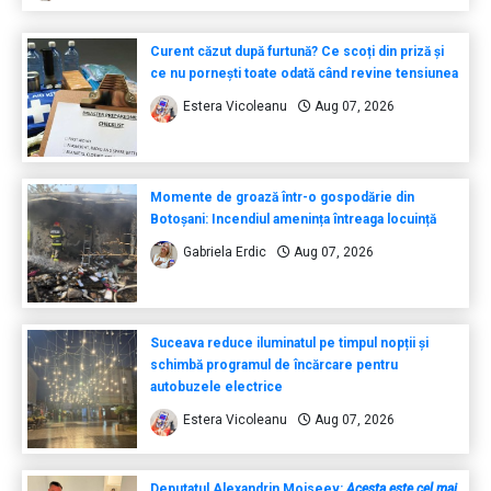
Curent căzut după furtună? Ce scoți din priză și
ce nu pornești toate odată când revine tensiunea
Estera Vicoleanu
Aug 07, 2026
Momente de groază într-o gospodărie din
Botoșani: Incendiul amenința întreaga locuință
Gabriela Erdic
Aug 07, 2026
Suceava reduce iluminatul pe timpul nopții și
schimbă programul de încărcare pentru
autobuzele electrice
Estera Vicoleanu
Aug 07, 2026
Deputatul Alexandrin Moiseev:
Acesta este cel mai