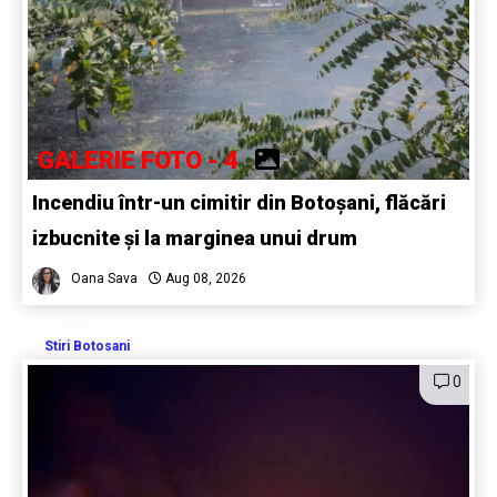
GALERIE FOTO - 4
Incendiu într-un cimitir din Botoșani, flăcări
izbucnite și la marginea unui drum
Oana Sava
Aug 08, 2026
Stiri Botosani
0