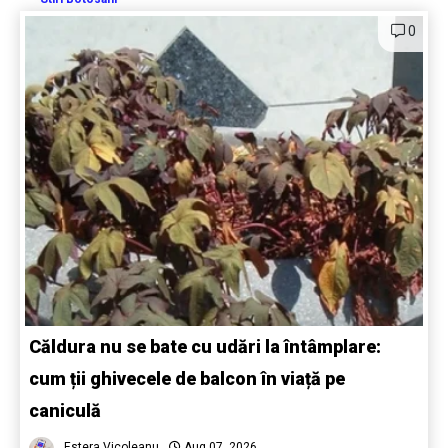
0
Căldura nu se bate cu udări la întâmplare:
cum ții ghivecele de balcon în viață pe
caniculă
Estera Vicoleanu
Aug 07, 2026