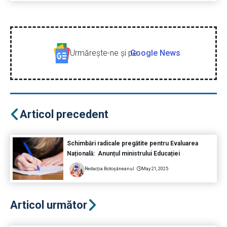
Urmăreşte-ne şi pe
Google News
Articol precedent
Schimbări radicale pregătite pentru Evaluarea
Națională: Anunțul ministrului Educației
Redacția Botoșăneanul
May 21, 2025
Articol următor