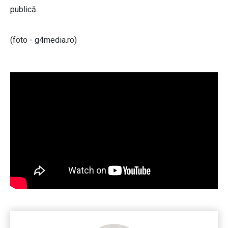
publică.
(foto - g4media.ro)