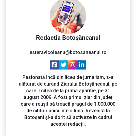
Redacția Botoșăneanul
esteravicoleanu@botosaneanul.ro
Pasionată încă din liceu de jurnalism, s-a
alăturat de curând Ziarului Botoșăneanul, pe
care îl citea de la prima apariție, pe 31
august 2009. A fost primul ziar din județ
care a reușit să treacă pragul de 1.000.000
de cititori unici într-o lună. Revenită la
Botoșani și-a dorit să activeze în cadrul
acestei redacții.