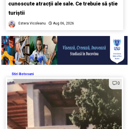
cunoscute atracții ale sale. Ce trebuie să știe
turiștii
Estera Vicoleanu
Aug 06, 2026
Stiri Botosani
0