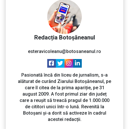
Redacția Botoșăneanul
esteravicoleanu@botosaneanul.ro
Pasionată încă din liceu de jurnalism, s-a
alăturat de curând Ziarului Botoșăneanul, pe
care îl citea de la prima apariție, pe 31
august 2009. A fost primul ziar din județ
care a reușit să treacă pragul de 1.000.000
de cititori unici într-o lună. Revenită la
Botoșani și-a dorit să activeze în cadrul
acestei redacții.