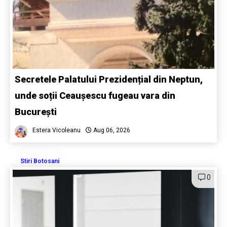
Secretele Palatului Prezidențial din Neptun,
unde soții Ceaușescu fugeau vara din
București
Estera Vicoleanu
Aug 06, 2026
Stiri Botosani
0