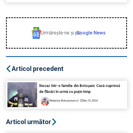
Urmăreşte-ne şi pe
Google News
Articol precedent
Necaz într-o familie din Botoșani: Casă cuprinsă
de flăcări în urmă cu puțin timp
Redacția Botoșăneanul
Dec 10, 2024
Articol următor