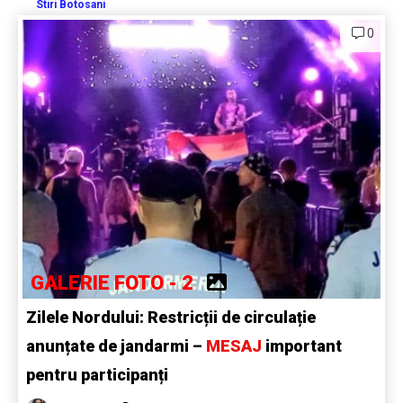
Stiri Botosani
0
GALERIE FOTO - 2
Zilele Nordului: Restricții de circulație
anunțate de jandarmi –
MESAJ
important
pentru participanți