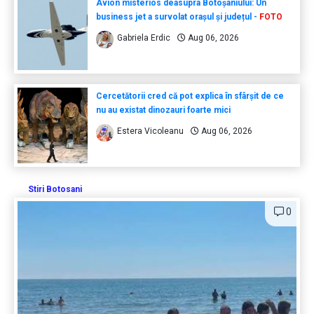
Avion misterios deasupra Botoșaniului: Un
business jet a survolat orașul și județul -
FOTO
Gabriela Erdic
Aug 06, 2026
Cercetătorii cred că pot explica în sfârșit de ce
nu au existat dinozauri foarte mici
Estera Vicoleanu
Aug 06, 2026
Stiri Botosani
0