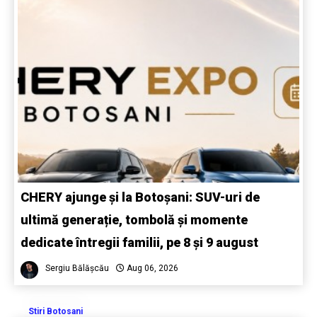
CHERY ajunge și la Botoșani: SUV-uri de
ultimă generație, tombolă și momente
dedicate întregii familii, pe 8 și 9 august
Sergiu Bălășcău
Aug 06, 2026
Stiri Botosani