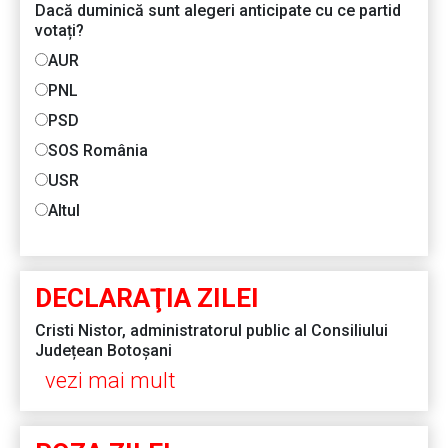
Dacă duminică sunt alegeri anticipate cu ce partid
votați?
AUR
PNL
PSD
SOS România
USR
Altul
DECLARAŢIA ZILEI
Cristi Nistor, administratorul public al Consiliului
Județean Botoșani
vezi mai mult