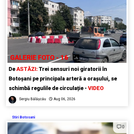
GALERIE FOTO - 16
De
ASTĂZI:
Trei sensuri noi giratorii în
Botoșani pe principala arteră a orașului, se
schimbă regulile de circulație -
VIDEO
Sergiu Bălășcău
Aug 06, 2026
Stiri Botosani
0