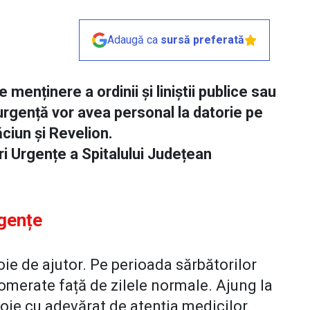
Adaugă ca
sursă preferată
 menținere a ordinii și liniștii publice sau
e urgență vor avea personal la datorie pe
ăciun și Revelion.
iri Urgențe a Spitalului Județean
rgențe
ie de ajutor. Pe perioada sărbătorilor
lomerate față de zilele normale. Ajung la
voie cu adevărat de atenția medicilor.