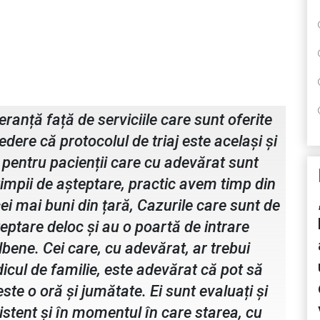
f UPU SMURD
eranță față de serviciile care sunt oferite
edere că protocolul de triaj este același și
 pentru pacienții care cu adevărat sunt
timpii de așteptare, practic avem timp din
cei mai buni din țară, Cazurile care sunt de
eptare deloc și au o poartă de intrare
lbene. Cei care, cu adevărat, ar trebui
icul de familie, este adevărat că pot să
este o oră și jumătate. Ei sunt evaluați și
istent şi în momentul în care starea, cu