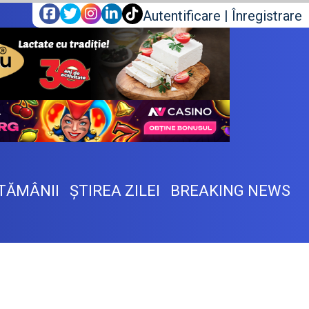
Autentificare
|
Înregistrare
TĂMÂNII
ŞTIREA ZILEI
BREAKING NEWS