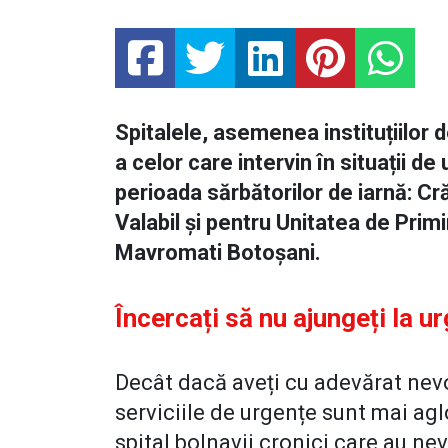
Spitalele, asemenea instituțiilor de
a celor care intervin în situații d
perioada sărbătorilor de iarnă: Cr
Valabil și pentru Unitatea de Prim
Mavromati Botoșani.
Încercați să nu ajungeți la u
Decât dacă aveți cu adevărat nevo
serviciile de urgențe sunt mai ag
spital bolnavii cronici care au ne