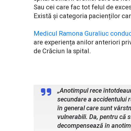
Sau cei care fac tot felul de exce
Există și categoria pacienților ca
Medicul Ramona Guraliuc conduce 
are experiența anilor anteriori pri
de Crăciun la spital.
dr. Ramona Guraliuc, medic șe
„Anotimpul rece întotdeau
secundare a accidentului ru
în general care sunt vârstn
vulnerabili. Da, pentru că s
decompensează în anotimpul