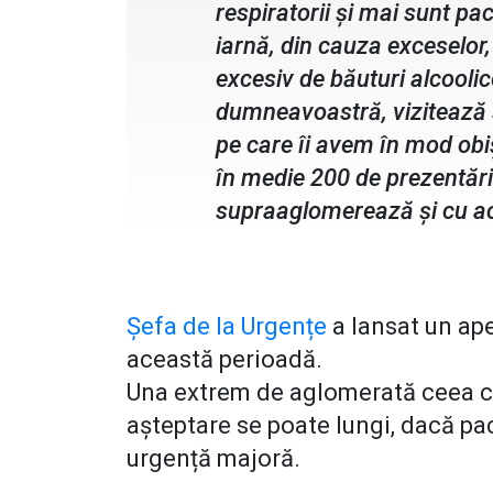
respiratorii și mai sunt pac
iarnă, din cauza exceselor,
excesiv de băuturi alcooli
dumneavoastră, vizitează s
pe care îi avem în mod obi
în medie 200 de prezentări
supraaglomerează și cu ace
Șefa de la Urgențe
a lansat un ape
această perioadă.
Una extrem de aglomerată ceea c
așteptare se poate lungi, dacă pac
urgență majoră.