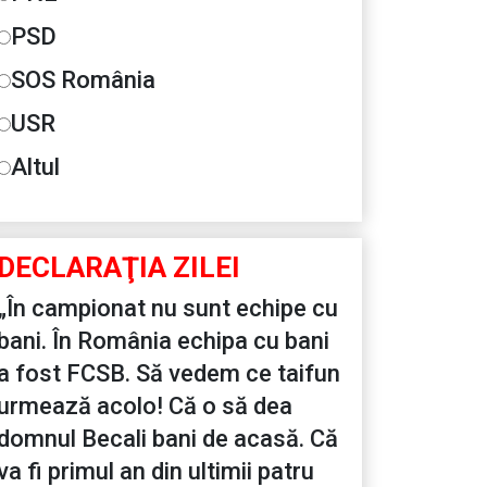
PSD
SOS România
USR
Altul
DECLARAŢIA ZILEI
„În campionat nu sunt echipe cu
bani. În România echipa cu bani
a fost FCSB. Să vedem ce taifun
urmează acolo! Că o să dea
domnul Becali bani de acasă. Că
va fi primul an din ultimii patru