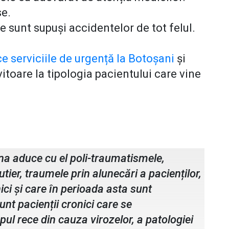
se.
re sunt supuși accidentelor de tot felul.
serviciile de urgență la Botoșani
și
vitoare la tipologia pacientului care vine
f UPU SMURD
na aduce cu el poli-traumatismele,
tier, traumele prin alunecări a pacienților,
ici și care în perioada asta sunt
unt pacienții cronici care se
 rece din cauza virozelor, a patologiei