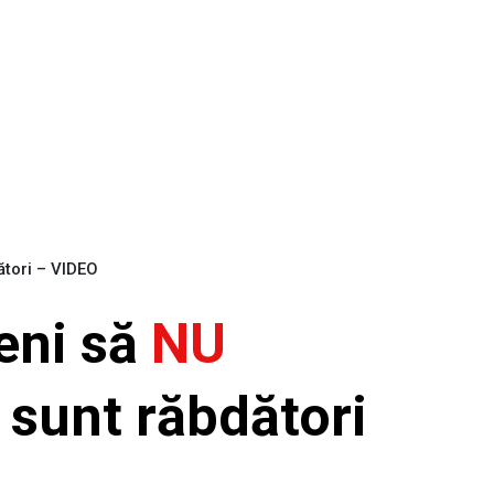
ători – VIDEO
neni să
NU
 sunt răbdători