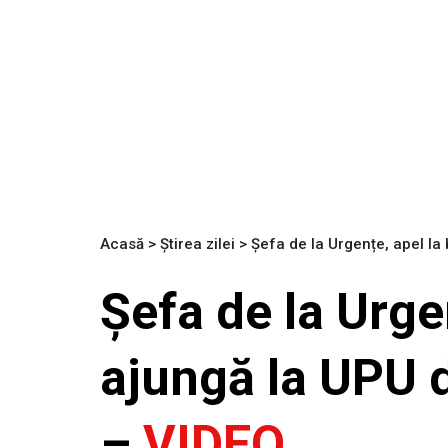
Acasă
>
Știrea zilei
>
Șefa de la Urgențe, apel la
Șefa de la Urge
ajungă la UPU d
–
VIDEO