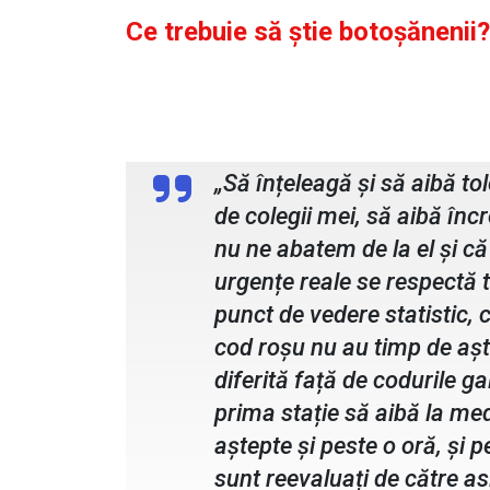
Ce trebuie să știe botoșănenii?
dr. Ramona Guraliuc, medic șe
„Să înțeleagă și să aibă tol
de colegii mei, să aibă încr
nu ne abatem de la el și că
urgențe reale se respectă 
punct de vedere statistic, 
cod roșu nu au timp de așt
diferită față de codurile ga
prima stație să aibă la med
aștepte și peste o oră, și p
sunt reevaluați de către as