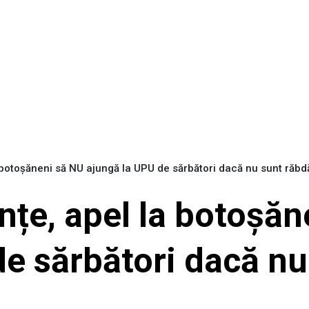
 botoșăneni să NU ajungă la UPU de sărbători dacă nu sunt răbd
nțe, apel la botoșă
e sărbători dacă nu