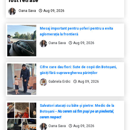
fost retrase
Oana Sava
Aug 09, 2026
Mesaj important pentru șoferi pentru a evita
aglomerația la frontieră
Oana Sava
Aug 09, 2026
Cifre care dau fiori: Sute de copii din Botoșani,
găsiți fără supravegherea părinților
Gabriela Erdic
Aug 09, 2026
Salvatori atacați cu bâte și pietre: Medic de la
Botoșani
-
Nu cerem să fim puși pe un piedestal,
cerem respect
Oana Sava
Aug 09, 2026