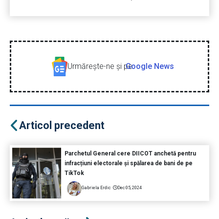
Urmăreşte-ne şi pe
Google News
Articol precedent
Parchetul General cere DIICOT anchetă pentru
infracțiuni electorale și spălarea de bani de pe
TikTok
Gabriela Erdic
Dec 05, 2024