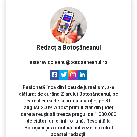
Redacția Botoșăneanul
esteravicoleanu@botosaneanul.ro
Pasionată încă din liceu de jurnalism, s-a
alăturat de curând Ziarului Botoșăneanul, pe
care îl citea de la prima apariție, pe 31
august 2009. A fost primul ziar din județ
care a reușit să treacă pragul de 1.000.000
de cititori unici într-o lună. Revenită la
Botoșani și-a dorit să activeze în cadrul
acestei redacții.