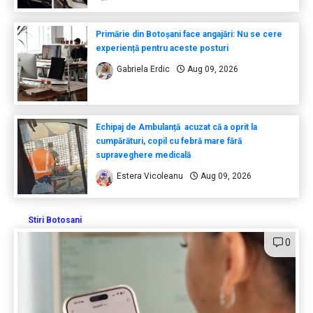
Primărie din Botoșani face angajări: Nu se cere
experiență pentru aceste posturi
Gabriela Erdic
Aug 09, 2026
Echipaj de Ambulanță acuzat că a oprit la
cumpărături, copil cu febră mare fără
supraveghere medicală
Estera Vicoleanu
Aug 09, 2026
Stiri Botosani
0