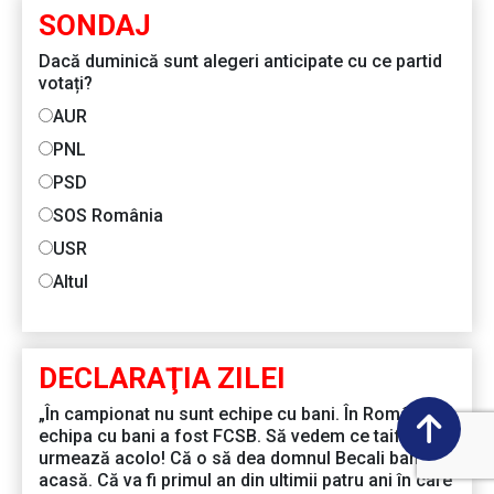
SONDAJ
Dacă duminică sunt alegeri anticipate cu ce partid
votați?
AUR
PNL
PSD
SOS România
USR
Altul
DECLARAŢIA ZILEI
„În campionat nu sunt echipe cu bani. În România
echipa cu bani a fost FCSB. Să vedem ce taifun
urmează acolo! Că o să dea domnul Becali bani de
acasă. Că va fi primul an din ultimii patru ani în care