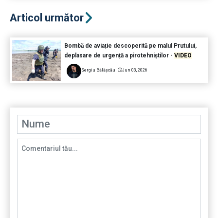
Articol următor
Bombă de aviație descoperită pe malul Prutului,
deplasare de urgență a pirotehniștilor -
VIDEO
Sergiu Bălășcău
Jun 03, 2026