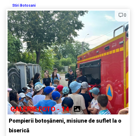
Stiri Botosani
0
GALERIE FOTO - 14
Pompierii botoșăneni, misiune de suflet la o
biserică