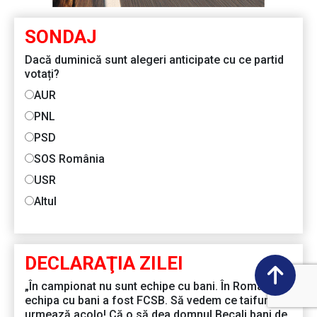
SONDAJ
Dacă duminică sunt alegeri anticipate cu ce partid
votați?
AUR
PNL
PSD
SOS România
USR
Altul
DECLARAŢIA ZILEI
„În campionat nu sunt echipe cu bani. În România
echipa cu bani a fost FCSB. Să vedem ce taifun
urmează acolo! Că o să dea domnul Becali bani de