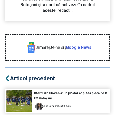
Botoșani și-a dorit să activeze în cadrul
acestei redacții.
Urmăreşte-ne şi pe
Google News
Articol precedent
Ofertă din Slovenia: Un jucător ar putea pleca de la
FC Botoșani
Oana Sava
Jun 03, 2026