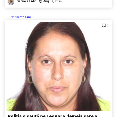
Gabriela Erdic
Aug 07, 2026
Stiri Botosani
0
Poliția o caută pe Leonora, femeia care a