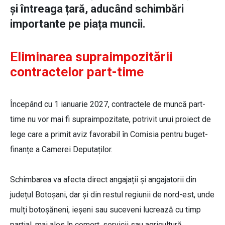
și întreaga țară, aducând schimbări
importante pe piața muncii.
Eliminarea supraimpozitării
contractelor part-time
Începând cu 1 ianuarie 2027, contractele de muncă part-
time nu vor mai fi supraimpozitate, potrivit unui proiect de
lege care a primit aviz favorabil în Comisia pentru buget-
finanțe a Camerei Deputaților.
Schimbarea va afecta direct angajații și angajatorii din
județul Botoșani, dar și din restul regiunii de nord-est, unde
mulți botoșăneni, ieșeni sau suceveni lucrează cu timp
parțial, mai ales în comerț, servicii sau agricultură.