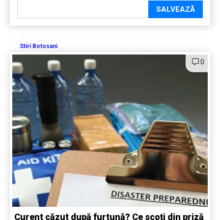
SALVEAZĂ
Stiri Botosani
0
Curent căzut după furtună? Ce scoți din priză