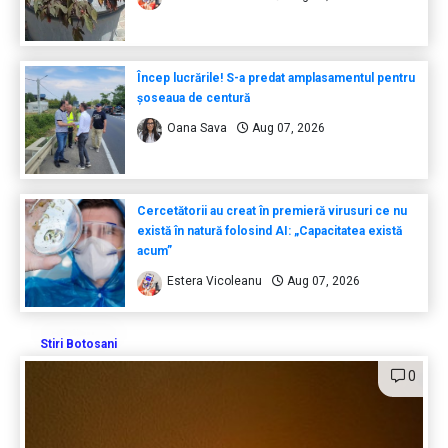
Încep lucrările! S-a predat amplasamentul pentru
șoseaua de centură
Oana Sava
Aug 07, 2026
Cercetătorii au creat în premieră virusuri ce nu
există în natură folosind AI: „Capacitatea există
acum”
Estera Vicoleanu
Aug 07, 2026
Stiri Botosani
0