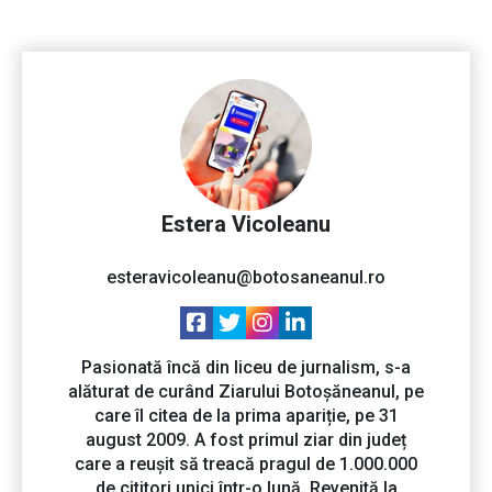
Estera Vicoleanu
esteravicoleanu@botosaneanul.ro
Pasionată încă din liceu de jurnalism, s-a
alăturat de curând Ziarului Botoșăneanul, pe
care îl citea de la prima apariție, pe 31
august 2009. A fost primul ziar din județ
care a reușit să treacă pragul de 1.000.000
de cititori unici într-o lună. Revenită la