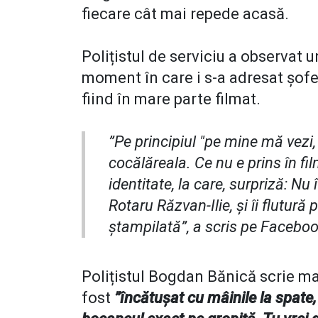
fiecare cât mai repede acasă.
Polițistul de serviciu a observat
moment în care i s-a adresat șofe
fiind în mare parte filmat.
”Pe principiul "pe mine mă vezi
cocălăreala. Ce nu e prins în fi
identitate, la care, surpriză: Nu 
Rotaru Răzvan-Ilie, şi îi flutură
ştampilată”, a scris pe Facebo
Polițistul Bogdan Bănică scrie mai 
fost
”încătuşat cu mâinile la spate