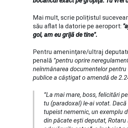
bocancul exact pe gropiţă. Tu vrei d
Mai mult, scrie polițistul sucevean
său aflat la datorie pe aeroport:
"a
gol, am eu grijă de tine".
Pentru ameninţare/ultraj deputatu
penală
”pentru oprire neregulamenta
neînmânarea documentelor pentru cont
publice a câştigat o amendă de 2.2
”La mai mare, boss, felicitări pe
tu (paradoxal) le-ai votat. Dacă 
tupeist nemernic, un exemplu de
din păcate eşti deputat, Rotaru 