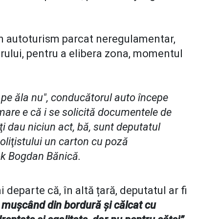
 un autoturism parcat neregulamentar,
rului, pentru a elibera zona, momentul
, pe ăla nu", conducătorul auto începe
lmare e că i se solicită documentele de
îţi dau niciun act, bă, sunt deputatul
 poliţistului un carton cu poză
ok Bogdan Bănică.
departe că, în altă țară, deputatul ar fi
, muşcând din bordură şi călcat cu