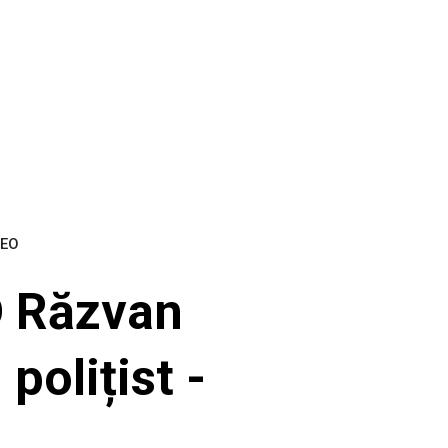
DEO
D Răzvan
polițist -