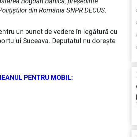
postarea Bogdan Bănică, preşedinte
 Poliţiştilor din România SNPR DECUS.
entru un punct de vedere în legătură cu
portului Suceava. Deputatul nu dorește
EANUL PENTRU MOBIL: