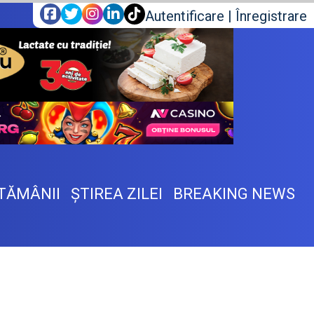
Autentificare
|
Înregistrare
TĂMÂNII
ŞTIREA ZILEI
BREAKING NEWS