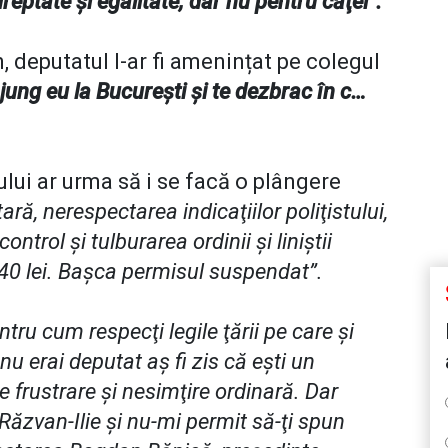
reptate şi egalitate, dar nu pentru căţei”.
, deputatul l-ar fi amenințat pe colegul
jung eu la Bucureşti şi te dezbrac în c…
lui ar urma să i se facă o plângere
ră, nerespectarea indicaţiilor poliţistului,
rol şi tulburarea ordinii şi liniştii
40 lei. Başca permisul suspendat”.
ntru cum respecţi legile ţării pe care şi
nu erai deputat aş fi zis că eşti un
 frustrare şi nesimţire ordinară. Dar
Răzvan-Ilie şi nu-mi permit să-ţi spun