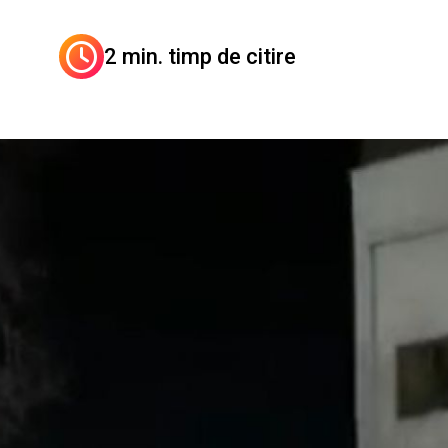
2 min. timp de citire