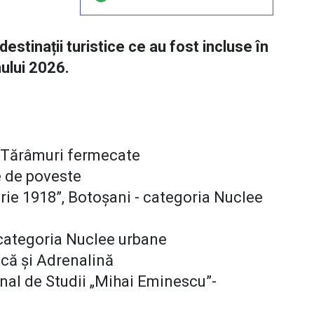
estinații turistice ce au fost incluse în
nului 2026.
a Tărâmuri fermecate
e de poveste
ie 1918”, Botoșani - categoria Nuclee
categoria Nuclee urbane
că și Adrenalină
nal de Studii „Mihai Eminescu”-