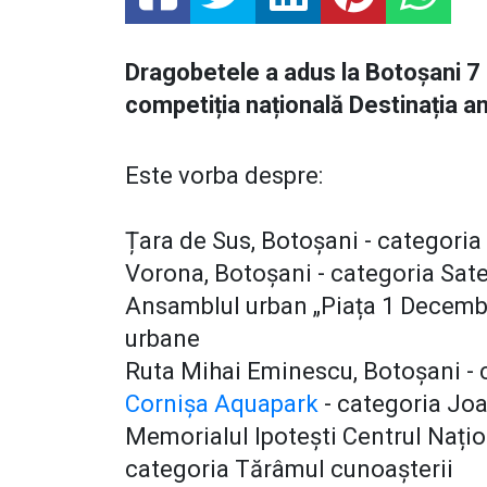
Dragobetele a adus la Botoșani 7 d
competiția națională Destinația a
Este vorba despre:
Țara de Sus, Botoșani - categori
Vorona, Botoșani - categoria Sat
Ansamblul urban „Piața 1 Decembr
urbane
Ruta Mihai Eminescu, Botoșani - 
Cornișa Aquapark
- categoria Joa
Memorialul Ipotești Centrul Națio
categoria Tărâmul cunoașterii