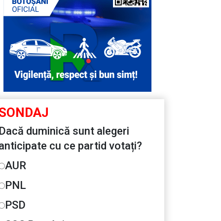
SONDAJ
Dacă duminică sunt alegeri
anticipate cu ce partid votați?
AUR
PNL
PSD