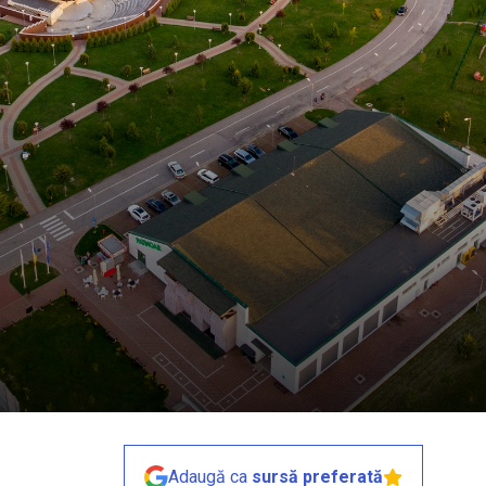
Adaugă ca
sursă preferată