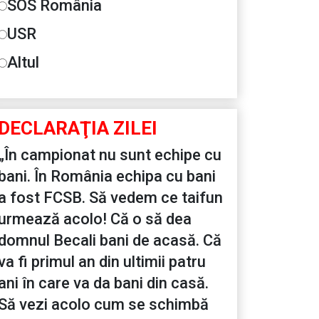
SOS România
USR
Altul
DECLARAŢIA ZILEI
„În campionat nu sunt echipe cu
bani. În România echipa cu bani
a fost FCSB. Să vedem ce taifun
urmează acolo! Că o să dea
domnul Becali bani de acasă. Că
va fi primul an din ultimii patru
ani în care va da bani din casă.
Să vezi acolo cum se schimbă