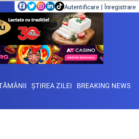
Autentificare
|
Înregistrare
TĂMÂNII
ŞTIREA ZILEI
BREAKING NEWS