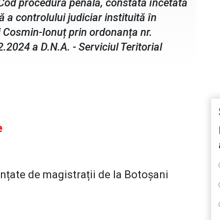
I-a Cod procedură penală, constată încetată
a controlului judiciar instituită în
i Cosmin-Ionuț prin ordonanța nr.
2024 a D.N.A. - Serviciul Teritorial
e
unțate de magistrații de la Botoșani