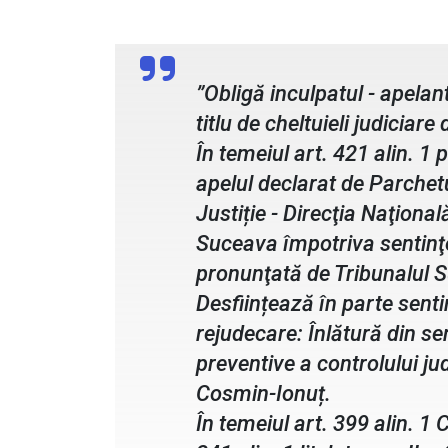
Hotărâre Curtea de Apel Sucea
”Obligă inculpatul - apelan
titlu de cheltuieli judiciare
În temeiul art. 421 alin. 1 
apelul declarat de Parchetu
Justiție - Direcţia Naţional
Suceava împotriva sentinţe
pronunţată de Tribunalul 
Desființează în parte sent
rejudecare: Înlătură din se
preventive a controlului ju
Cosmin-Ionuț.
În temeiul art. 399 alin. 1