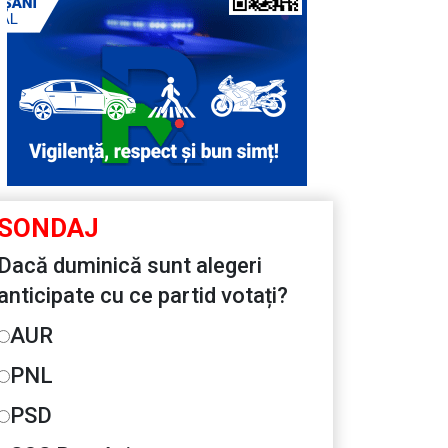
SONDAJ
Dacă duminică sunt alegeri
anticipate cu ce partid votați?
AUR
PNL
PSD