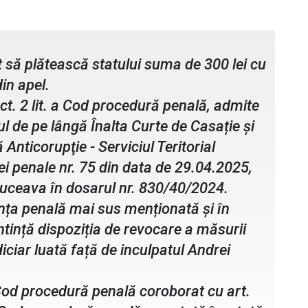
va
t să plătească statului suma de 300 lei cu
 din apel.
pct. 2 lit. a Cod procedură penală, admite
l de pe lângă Înalta Curte de Casație și
ă Anticorupţie - Serviciul Teritorial
i penale nr. 75 din data de 29.04.2025,
Suceava în dosarul nr. 830/40/2024.
ința penală mai sus menționată și în
ntință dispoziția de revocare a măsurii
diciar luată față de inculpatul Andrei
 Cod procedură penală coroborat cu art.