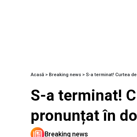
Acasă
>
Breaking news
>
S-a terminat! Curtea d
S-a terminat! 
pronunțat în d
Breaking news