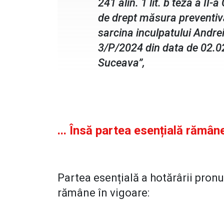
241 alin. 1 lit. b teza a I
de drept măsura preventivă 
sarcina inculpatului Andre
3/P/2024 din data de 02.02.
Suceava”,
... Însă partea esențială rămân
Partea esențială a hotărârii pron
rămâne în vigoare: