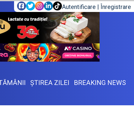
Autentificare
|
Înregistrare
TĂMÂNII
ŞTIREA ZILEI
BREAKING NEWS