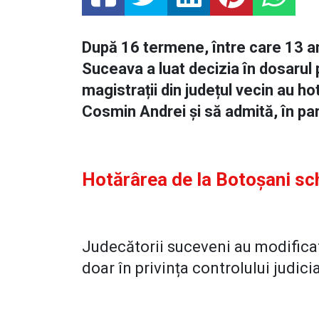
După 16 termene, între care 13 am
Suceava a luat decizia în dosarul 
magistrații din județul vecin au h
Cosmin Andrei și să admită, în pa
Hotărârea de la Botoșani sc
Judecătorii suceveni au modificat
doar în privința controlului judici