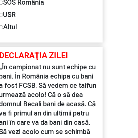
SOS România
USR
Altul
DECLARAŢIA ZILEI
„În campionat nu sunt echipe cu
bani. În România echipa cu bani
a fost FCSB. Să vedem ce taifun
urmează acolo! Că o să dea
domnul Becali bani de acasă. Că
va fi primul an din ultimii patru
ani în care va da bani din casă.
Să vezi acolo cum se schimbă