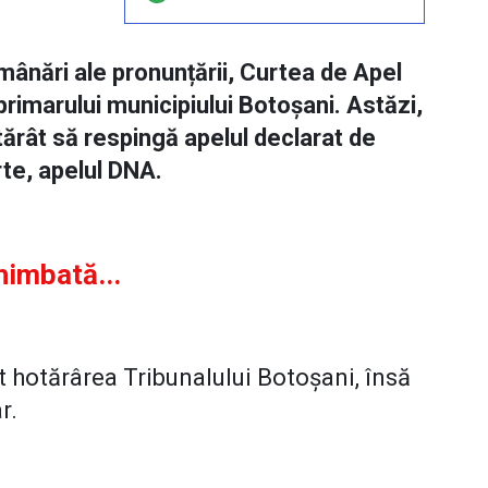
ânări ale pronunțării, Curtea de Apel
primarului municipiului Botoșani. Astăzi,
otărât să respingă apelul declarat de
rte, apelul DNA.
himbată...
 hotărârea Tribunalului Botoșani, însă
ar.