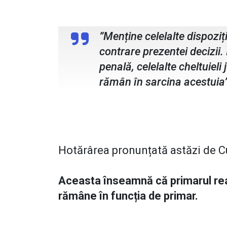
Hotărâre Curtea de Apel Sucea
”Menține celelalte dispoziț
contrare prezentei decizii.
penală, celelalte cheltuieli
rămân în sarcina acestuia
Hotărârea pronunțată astăzi de C
Aceasta înseamnă că primarul rea
rămâne în funcția de primar.