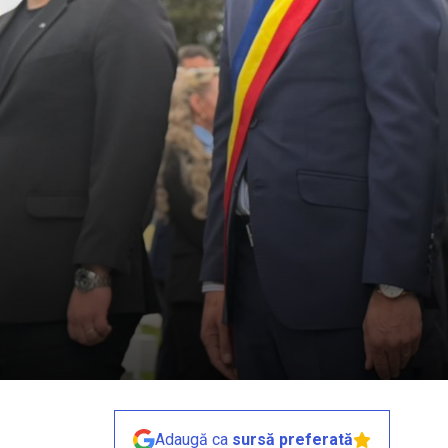
Adaugă ca
sursă preferată