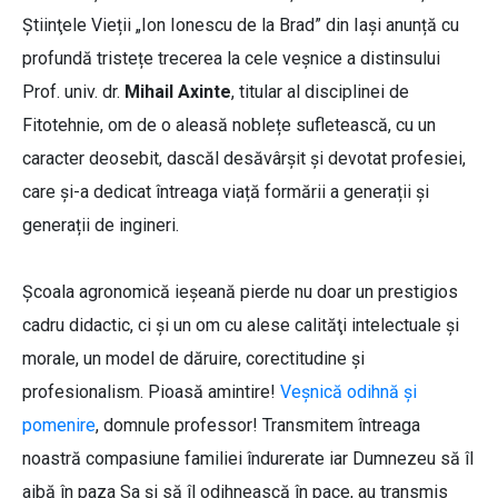
Ştiinţele Vieții „Ion Ionescu de la Brad” din Iaşi anunță cu
profundă tristețe trecerea la cele veșnice a distinsului
Prof. univ. dr.
Mihail Axinte
, titular al disciplinei de
Fitotehnie, om de o aleasă noblețe sufletească, cu un
caracter deosebit, dascăl desăvârșit și devotat profesiei,
care și-a dedicat întreaga viață formării a generații și
generații de ingineri.
Școala agronomică ieșeană pierde nu doar un prestigios
cadru didactic, ci și un om cu alese calităţi intelectuale şi
morale, un model de dăruire, corectitudine și
profesionalism. Pioasă amintire!
Veșnică odihnă și
pomenire
, domnule professor! Transmitem întreaga
noastră compasiune familiei îndurerate iar Dumnezeu să îl
aibă în paza Sa și să îl odihnească în pace, au transmis