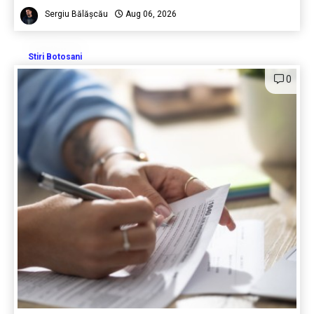
Sergiu Bălășcău
Aug 06, 2026
Stiri Botosani
0