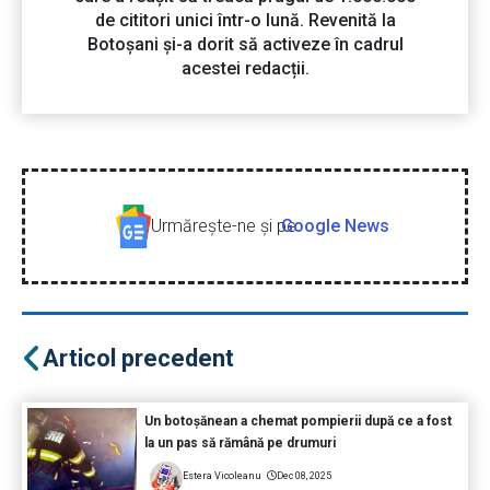
de cititori unici într-o lună. Revenită la
Botoșani și-a dorit să activeze în cadrul
acestei redacții.
Urmăreşte-ne şi pe
Google News
Articol precedent
Un botoșănean a chemat pompierii după ce a fost
la un pas să rămână pe drumuri
Estera Vicoleanu
Dec 08, 2025