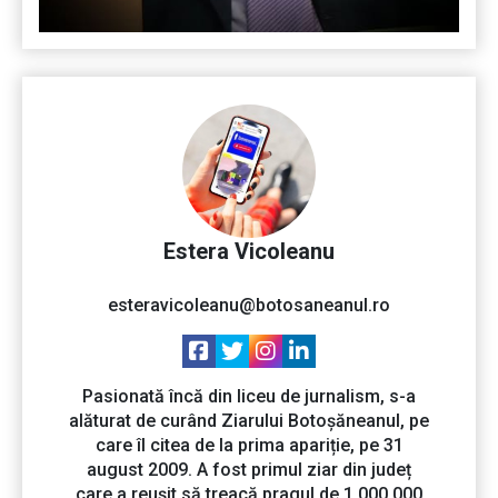
Estera Vicoleanu
esteravicoleanu@botosaneanul.ro
Pasionată încă din liceu de jurnalism, s-a
alăturat de curând Ziarului Botoșăneanul, pe
care îl citea de la prima apariție, pe 31
august 2009. A fost primul ziar din județ
care a reușit să treacă pragul de 1.000.000