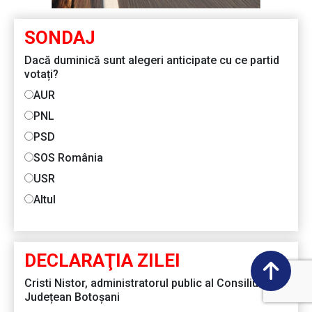
SONDAJ
Dacă duminică sunt alegeri anticipate cu ce partid
votați?
AUR
PNL
PSD
SOS România
USR
Altul
DECLARAŢIA ZILEI
Cristi Nistor, administratorul public al Consiliului
Județean Botoșani