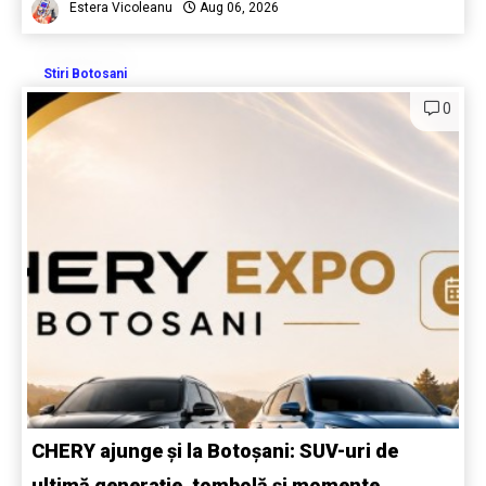
Estera Vicoleanu
Aug 06, 2026
Stiri Botosani
0
CHERY ajunge și la Botoșani: SUV-uri de
ultimă generație, tombolă și momente