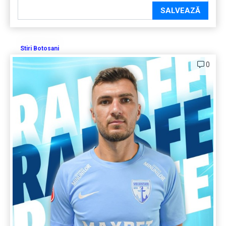
SALVEAZĂ
Stiri Botosani
0