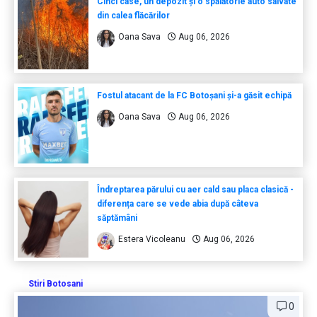
Cinci case, un depozit și o spălătorie auto salvate
din calea flăcărilor
Oana Sava
Aug 06, 2026
Fostul atacant de la FC Botoșani și-a găsit echipă
Oana Sava
Aug 06, 2026
Îndreptarea părului cu aer cald sau placa clasică -
diferența care se vede abia după câteva
săptămâni
Estera Vicoleanu
Aug 06, 2026
Stiri Botosani
0