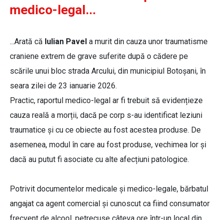
medico-legal...
...Arată că
Iulian Pavel
a murit din cauza unor traumatisme
craniene extrem de grave suferite după o cădere pe
scările unui bloc strada Arcului, din municipiul Botoșani, în
seara zilei de 23 ianuarie 2026.
Practic, raportul medico-legal ar fi trebuit să evidențieze
cauza reală a morții, dacă pe corp s-au identificat leziuni
traumatice și cu ce obiecte au fost acestea produse. De
asemenea, modul în care au fost produse, vechimea lor și
dacă au putut fi asociate cu alte afecțiuni patologice.
Potrivit documentelor medicale și medico-legale, bărbatul
angajat ca agent comercial și cunoscut ca fiind consumator
frecvent de alcool, petrecuse câteva ore într-un local din