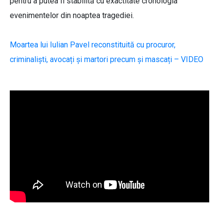
pentru a putea fi stabilită cu exactitate cronologia
evenimentelor din noaptea tragediei.
Moartea lui Iulian Pavel reconstituită cu procuror,
criminaliști, avocați și martori precum și mascați – VIDEO