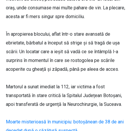
oraș, unde consumase mai multe pahare de vin. La plecare,
acesta ar fi mers singur spre domiciliu.
În apropierea blocului, aflat într-o stare avansată de
ebrietate, bărbatul a început să strige și să tragă de ușa
scării. Un locatar care a ieșit să vadă ce se întâmplă l-a
surprins în momentul în care se rostogolea pe scările
acoperite cu gheață și zăpadă, până pe aleea de acces.
Martorul a sunat imediat la 112, iar victima a fost
transportată în stare critică la Spitalul Județean Botoșani,
apoi transferată de urgență la Neurochirurgie, la Suceava.
Moarte misterioasă în municipiu: botoșănean de 38 de ani
decedat după o căzătură suspectă