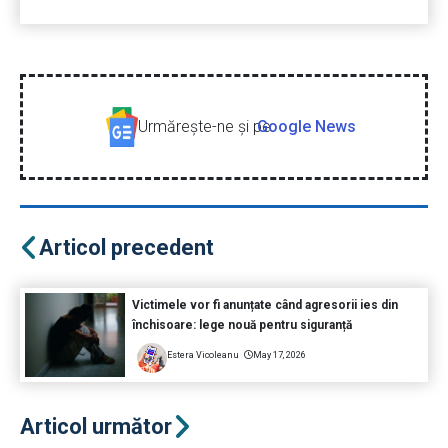
Urmăreşte-ne şi pe
Google News
Articol precedent
Victimele vor fi anunțate când agresorii ies din
închisoare: lege nouă pentru siguranță
Estera Vicoleanu
May 17, 2026
Articol următor