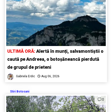
ULTIMĂ ORĂ:
Alertă în munți, salvamontiștii o
caută pe Andreea, o botoșăneancă pierdută
de grupul de prieteni
Gabriela Erdic
Aug 06, 2026
Stiri Botosani
0