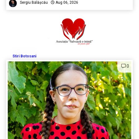
Sergiu Bălășcău
Aug 06, 2026
Stiri Botosani
0