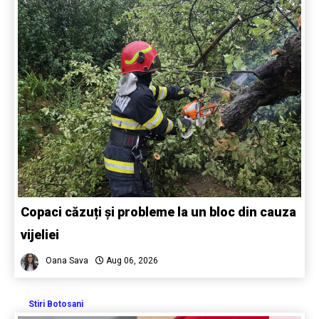
Copaci căzuți și probleme la un bloc din cauza
vijeliei
Oana Sava
Aug 06, 2026
Stiri Botosani