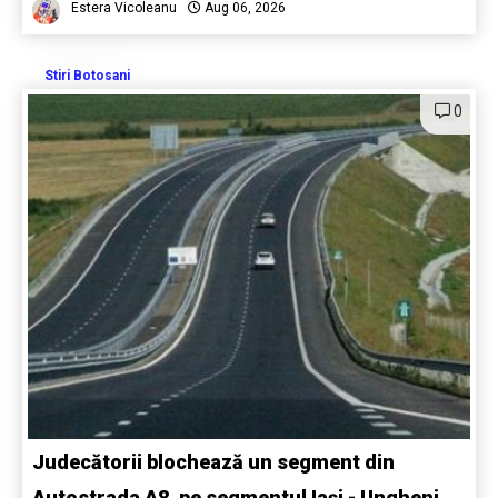
Estera Vicoleanu
Aug 06, 2026
Stiri Botosani
0
Judecătorii blochează un segment din
Autostrada A8, pe segmentul Iași - Ungheni