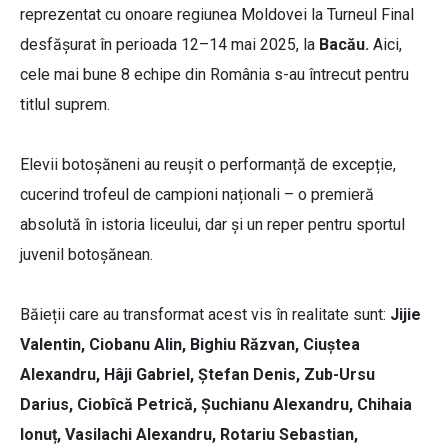
reprezentat cu onoare regiunea Moldovei la Turneul Final
desfășurat în perioada 12–14 mai 2025, la
Bacău.
Aici,
cele mai bune 8 echipe din România s-au întrecut pentru
titlul suprem.
Elevii botoșăneni au reușit o performanță de excepție,
cucerind trofeul de campioni naționali – o premieră
absolută în istoria liceului, dar și un reper pentru sportul
juvenil botoșănean.
Băieții care au transformat acest vis în realitate sunt:
Jijie
Valentin, Ciobanu Alin, Bighiu Răzvan, Ciuștea
Alexandru, Hâji Gabriel, Ștefan Denis, Zub-Ursu
Darius, Ciobîcă Petrică, Șuchianu Alexandru, Chihaia
Ionuț, Vasilachi Alexandru, Rotariu Sebastian,