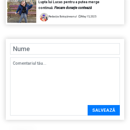
Lupta lui Lucas pentru a putea merge
continuă:
Fiecare donație contează
Redacția Botoșăneanul
May 15, 2025
SALVEAZĂ