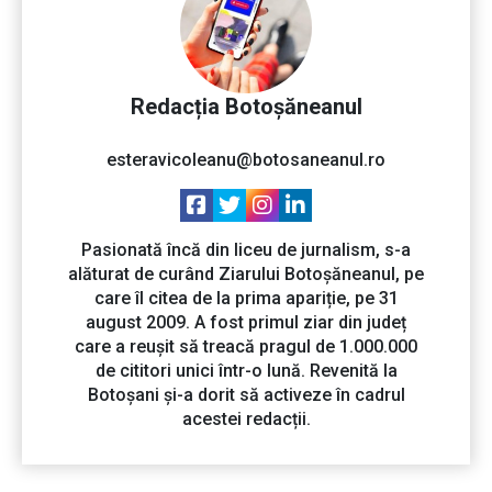
Redacția Botoșăneanul
esteravicoleanu@botosaneanul.ro
Pasionată încă din liceu de jurnalism, s-a
alăturat de curând Ziarului Botoșăneanul, pe
care îl citea de la prima apariție, pe 31
august 2009. A fost primul ziar din județ
care a reușit să treacă pragul de 1.000.000
de cititori unici într-o lună. Revenită la
Botoșani și-a dorit să activeze în cadrul
acestei redacții.