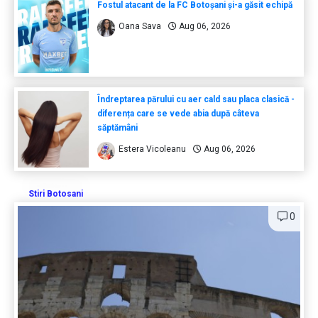
Fostul atacant de la FC Botoșani și-a găsit echipă
Oana Sava
Aug 06, 2026
Îndreptarea părului cu aer cald sau placa clasică -
diferența care se vede abia după câteva
săptămâni
Estera Vicoleanu
Aug 06, 2026
Stiri Botosani
0