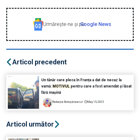
Urmăreşte-ne şi pe
Google News
Articol precedent
Un tânăr care pleca în Franța a dat de necaz la
vamă:
MOTIVUL
pentru care a fost amendat și lăsat
fără mașină
Redacția Botoșăneanul
May 15, 2025
Articol următor