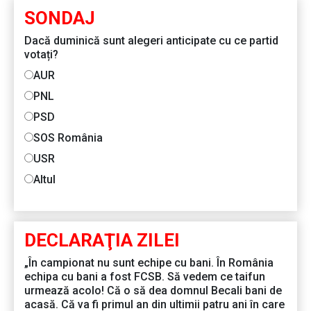
SONDAJ
Dacă duminică sunt alegeri anticipate cu ce partid
votați?
AUR
PNL
PSD
SOS România
USR
Altul
DECLARAŢIA ZILEI
„În campionat nu sunt echipe cu bani. În România
echipa cu bani a fost FCSB. Să vedem ce taifun
urmează acolo! Că o să dea domnul Becali bani de
acasă. Că va fi primul an din ultimii patru ani în care