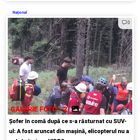
Naţional
0
GALERIE FOTO - 2
Șofer în comă după ce s-a răsturnat cu SUV-
ul: A fost aruncat din mașină, elicopterul nu a