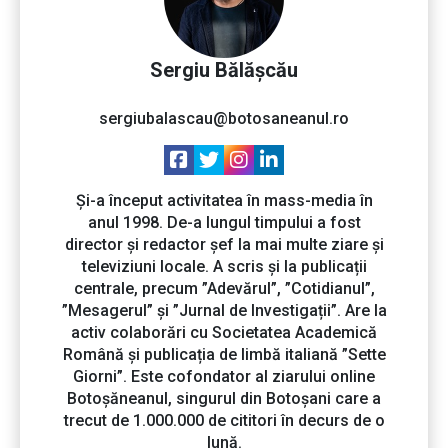
Sergiu Bălășcău
sergiubalascau@botosaneanul.ro
Și-a început activitatea în mass-media în
anul 1998. De-a lungul timpului a fost
director și redactor șef la mai multe ziare și
televiziuni locale. A scris și la publicații
centrale, precum ”Adevărul”, ”Cotidianul”,
”Mesagerul” și ”Jurnal de Investigații”. Are la
activ colaborări cu Societatea Academică
Română și publicația de limbă italiană ”Sette
Giorni”. Este cofondator al ziarului online
Botoșăneanul, singurul din Botoșani care a
trecut de 1.000.000 de cititori în decurs de o
lună.