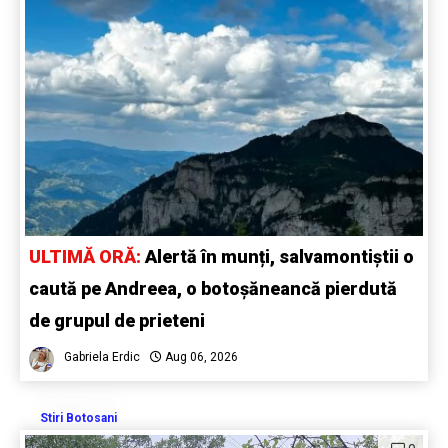
ULTIMĂ ORĂ:
Alertă în munți, salvamontiștii o
caută pe Andreea, o botoșăneancă pierdută
de grupul de prieteni
Gabriela Erdic
Aug 06, 2026
Stiri Botosani