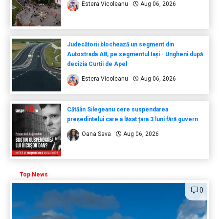
Estera Vicoleanu
Aug 06, 2026
Judecătorii blochează un segment din
Autostrada A8, pe segmentul Iași - Ungheni după
decizia Curții de Apel
Estera Vicoleanu
Aug 06, 2026
Cătălin Silegeanu cere suspendarea
președintelui care a lăsat țara 3 luni fără guvern
Oana Sava
Aug 06, 2026
Top News
0