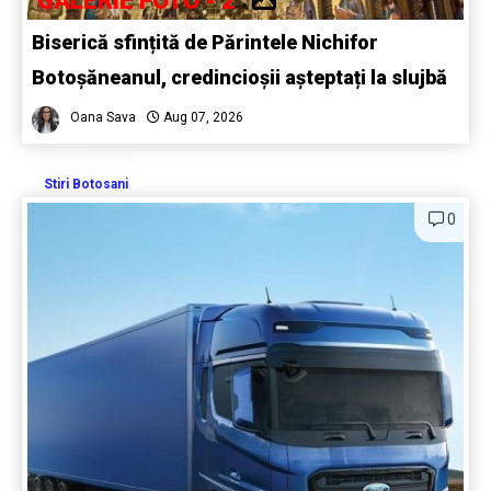
GALERIE FOTO - 2
Biserică sfințită de Părintele Nichifor
Botoșăneanul, credincioșii așteptați la slujbă
Oana Sava
Aug 07, 2026
Stiri Botosani
0