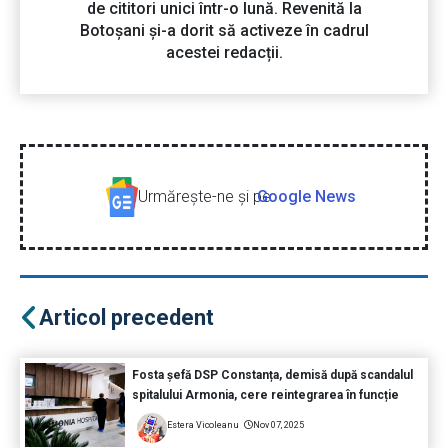
de cititori unici într-o lună. Revenită la
Botoșani și-a dorit să activeze în cadrul
acestei redacții.
Urmăreşte-ne şi pe
Google News
Articol precedent
Fosta șefă DSP Constanța, demisă după scandalul
spitalului Armonia, cere reintegrarea în funcție
Estera Vicoleanu
Nov 07, 2025