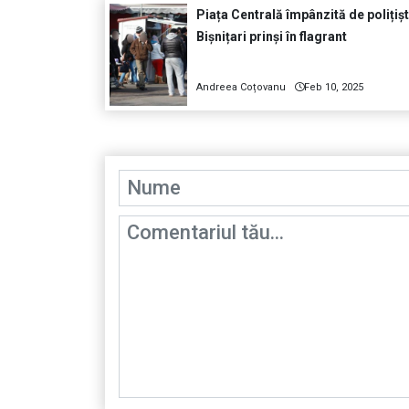
Piața Centrală împânzită de polițișt
Bișnițari prinși în flagrant
Andreea Coțovanu
Feb 10, 2025