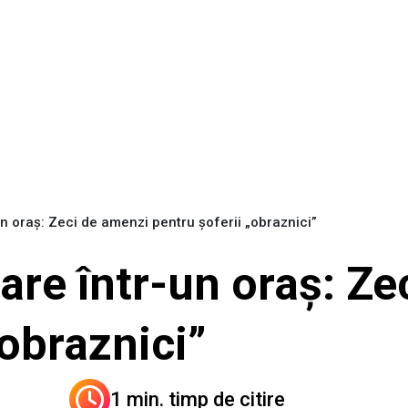
n oraș: Zeci de amenzi pentru șoferii „obraznici”
are într-un oraș: Ze
„obraznici”
1 min. timp de citire