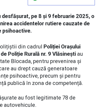
au desfășurat, pe 8 și 9 februarie 2025, o
enirea accidentelor rutiere cauzate de
 psihoactive.
olițiștii din cadrul
Poliției Orașului
 de Poliție Rurală nr. 9 Vlăsinești
au
itate Blocada, pentru prevenirea și
care au drept cauză generatoare
nțe psihoactive, precum și pentru
nță publică în zona de competență.
fășurate au fost legitimate 78 de
e autovehicule.