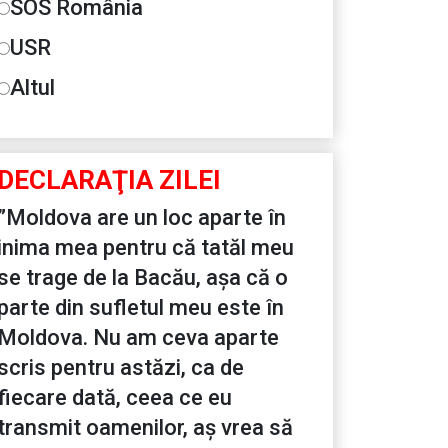
SOS România
USR
Altul
DECLARAŢIA ZILEI
”Moldova are un loc aparte în
inima mea pentru că tatăl meu
se trage de la Bacău, așa că o
parte din sufletul meu este în
Moldova. Nu am ceva aparte
scris pentru astăzi, ca de
fiecare dată, ceea ce eu
transmit oamenilor, aș vrea să