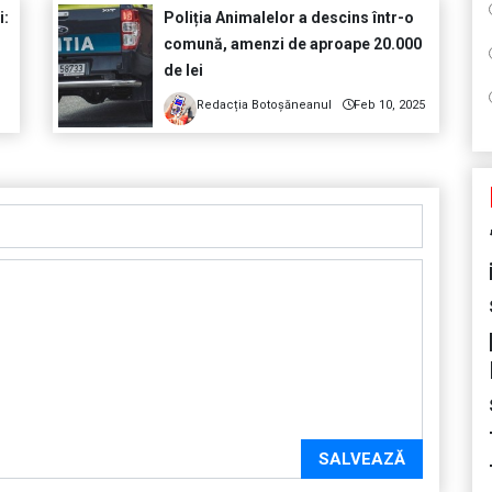
i:
Poliția Animalelor a descins într-o
comună, amenzi de aproape 20.000
de lei
Redacția Botoșăneanul
Feb 10, 2025
SALVEAZĂ