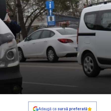
Adaugă ca
sursă preferată