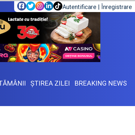
Autentificare
|
Înregistrare
TĂMÂNII
ŞTIREA ZILEI
BREAKING NEWS