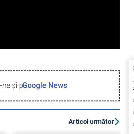
ne şi pe
Google News
Articol următor