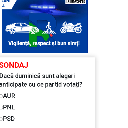
SONDAJ
Dacă duminică sunt alegeri
anticipate cu ce partid votați?
AUR
PNL
PSD