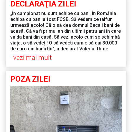
DECLARAŢIA ZILEI
„În campionat nu sunt echipe cu bani. În România
echipa cu bani a fost FCSB. Să vedem ce taifun
urmează acolo! Că o să dea domnul Becali bani de
acasă. Că va fi primul an din ultimii patru ani în care
va da bani din casă. Să vezi acolo cum se schimbă
viața, o să vedeți! O să vedeți cum e să dai 30.000
de euro din banii tăi”, a declarat Valeriu Iftime
vezi mai mult
POZA ZILEI