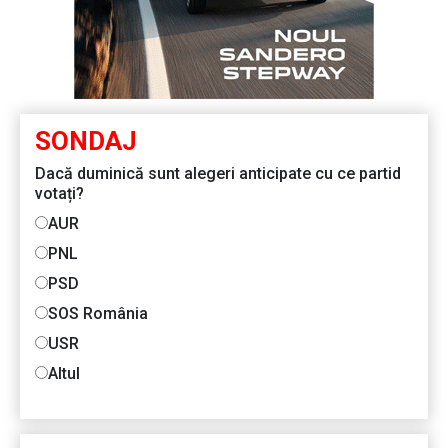
SONDAJ
Dacă duminică sunt alegeri anticipate cu ce partid
votați?
AUR
PNL
PSD
SOS România
USR
Altul