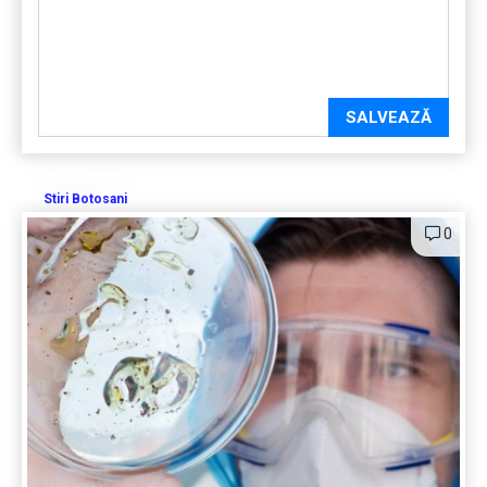
SALVEAZĂ
Stiri Botosani
0