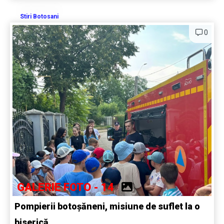
Stiri Botosani
0
GALERIE FOTO - 14
Pompierii botoșăneni, misiune de suflet la o
biserică