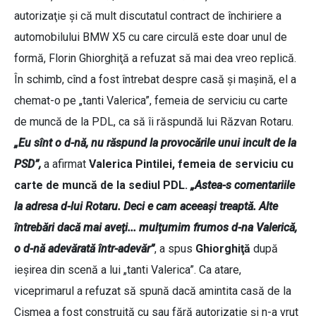
autorizaţie şi că mult discutatul contract de închiriere a
automobilului BMW X5 cu care circulă este doar unul de
formă, Florin Ghiorghiţă a refuzat să mai dea vreo replică.
În schimb, cînd a fost întrebat despre casă şi maşină, el a
chemat-o pe „tanti Valerica”, femeia de serviciu cu carte
de muncă de la PDL, ca să îi răspundă lui Răzvan Rotaru.
„Eu sînt o d-nă, nu răspund la provocările unui incult de la
PSD”,
a afirmat
Valerica Pintilei, femeia de serviciu cu
carte de muncă de la sediul PDL.
„Astea-s comentariile
la adresa d-lui Rotaru. Deci e cam aceeaşi treaptă. Alte
întrebări dacă mai aveţi... mulţumim frumos d-na Valerică,
o d-nă adevărată într-adevăr”
, a spus
Ghiorghiţă
după
ieşirea din scenă a lui „tanti Valerica”. Ca atare,
viceprimarul a refuzat să spună dacă amintita casă de la
Cişmea a fost construită cu sau fără autorizaţie şi n-a vrut