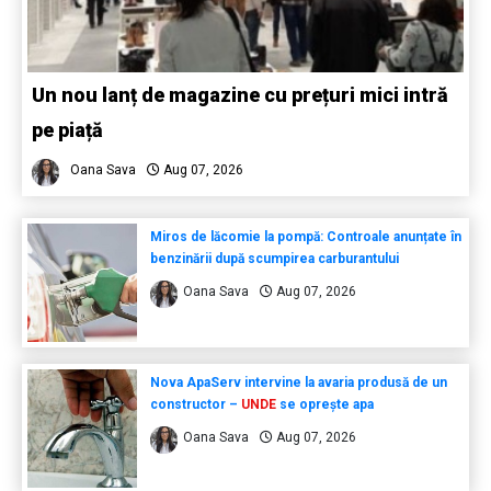
Un nou lanț de magazine cu prețuri mici intră
pe piață
Oana Sava
Aug 07, 2026
Miros de lăcomie la pompă: Controale anunțate în
benzinării după scumpirea carburantului
Oana Sava
Aug 07, 2026
Nova ApaServ intervine la avaria produsă de un
constructor –
UNDE
se oprește apa
Oana Sava
Aug 07, 2026