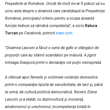
Preşedinte al României. Oricât de mult mi-ar fi plăcut să nu
scriu asta despre o doamnă care candidează la Preşedinţia
României, principalul criteriu pentru a ocupa această
funcţie trebuie să rămână competenţa”
, a scris
Raluca
Turcan
pe
Facebook
, potrivit
ziare.com
.
”
Doamna Lasconi a făcut o serie de gafe si stângăcii de
proporţii care au stârnit scandaluri pe măsură. A jignit
întreaga Diasporă printr-o declaraţie cel puţin neinspirată.
A ofensat apoi femeile şi victimele violenţei domestice
printr-o comparaţie lipsită de sensibilitate, de tact şi, până
la urmă, de cultură politică democratică. Recent, Elena
Lasconi şi-a etalat, cu dezinvoltură şi inocenţă,
amatorismul şi urechismul, incompetenţa totală în