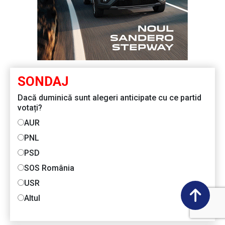
SONDAJ
Dacă duminică sunt alegeri anticipate cu ce partid
votați?
AUR
PNL
PSD
SOS România
USR
Altul