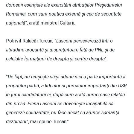
domenii esenţiale ale exercitării atribuţiilor Preşedintelui
României, cum sunt politica externă şi cea de securitate
naţională
”, arată ministrul Culturii.
Potrivit Ralucăi Turcan, ”
Lasconi perseverează într-o
atitudine arogantă şi dispreţuitoare faţă de PNL şi de
celelalte formaţiuni de dreapta şi centru-dreapta
”.
”
De fapt, nu reuşeşte să-şi adune nici o parte importantă a
propriului partid, a liderilor si primarilor importanţi din USR
în jurul candidaturii ei, după cum arată numeroase relatări
din presă. Elena Lasconi se dovedeşte incapabilă să
genereze solidaritate, nu face decât să arunce sămânţa
dezbinării
”, mai spune Turcan.”