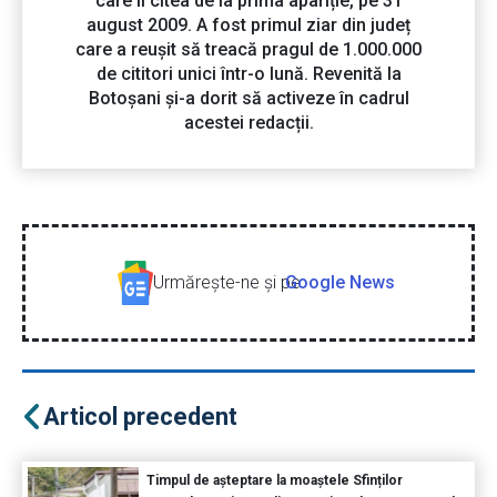
care îl citea de la prima apariție, pe 31
august 2009. A fost primul ziar din județ
care a reușit să treacă pragul de 1.000.000
de cititori unici într-o lună. Revenită la
Botoșani și-a dorit să activeze în cadrul
acestei redacții.
Urmăreşte-ne şi pe
Google News
Articol precedent
Timpul de așteptare la moaștele Sfinților