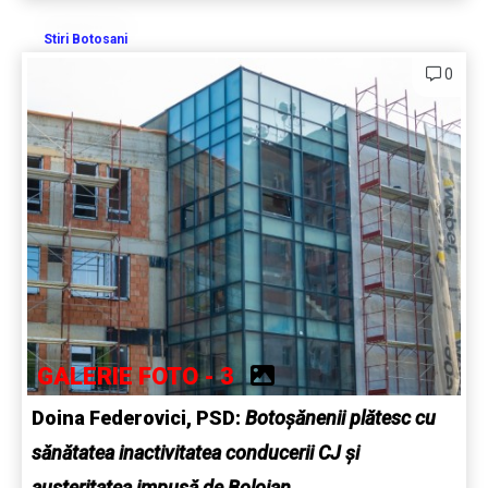
Stiri Botosani
0
GALERIE FOTO - 3
Doina Federovici, PSD:
Botoșănenii plătesc cu
sănătatea inactivitatea conducerii CJ și
austeritatea impusă de Bolojan