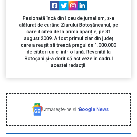
Pasionată încă din liceu de jurnalism, s-a
alăturat de curând Ziarului Botoșăneanul, pe
care îl citea de la prima apariție, pe 31
august 2009. A fost primul ziar din județ
care a reușit să treacă pragul de 1.000.000
de cititori unici într-o lună. Revenită la
Botoșani și-a dorit să activeze în cadrul
acestei redacții.
Urmăreşte-ne şi pe
Google News