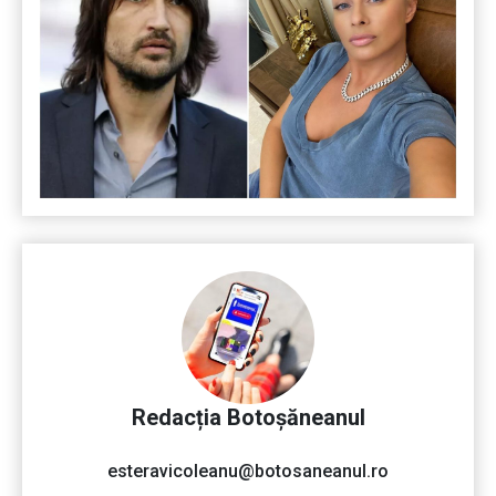
Redacția Botoșăneanul
esteravicoleanu@botosaneanul.ro