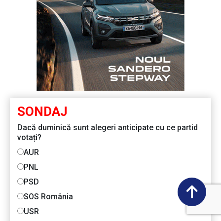
SONDAJ
Dacă duminică sunt alegeri anticipate cu ce partid
votați?
AUR
PNL
PSD
SOS România
USR