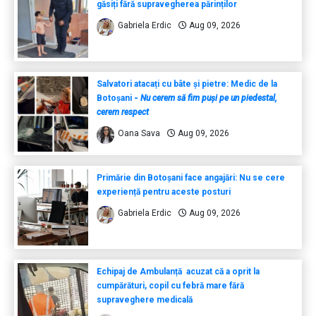
găsiți fără supravegherea părinților
Gabriela Erdic
Aug 09, 2026
Salvatori atacați cu bâte și pietre: Medic de la
Botoșani
-
Nu cerem să fim puși pe un piedestal,
cerem respect
Oana Sava
Aug 09, 2026
Primărie din Botoșani face angajări: Nu se cere
experiență pentru aceste posturi
Gabriela Erdic
Aug 09, 2026
Echipaj de Ambulanță acuzat că a oprit la
cumpărături, copil cu febră mare fără
supraveghere medicală