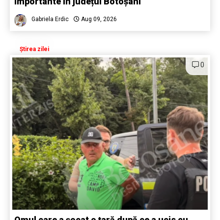
importante în județul Botoșani
Gabriela Erdic
Aug 09, 2026
Știrea zilei
0
Omul care a șocat o țară după ce a ucis cu