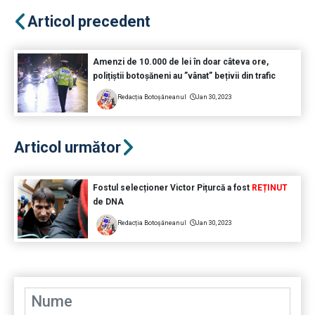
Articol precedent
Amenzi de 10.000 de lei în doar câteva ore,
polițiștii botoșăneni au ”vânat” bețivii din trafic
Redacția Botoșăneanul
Jan 30, 2023
Articol următor
Fostul selecționer Victor Pițurcă a fost
REȚINUT
de DNA
Redacția Botoșăneanul
Jan 30, 2023