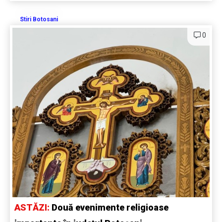
Stiri Botosani
0
ASTĂZI:
Două evenimente religioase