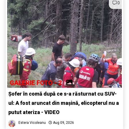
0
GALERIE FOTO - 2
Șofer în comă după ce s-a răsturnat cu SUV-
ul: A fost aruncat din mașină, elicopterul nu a
putut ateriza - VIDEO
Estera Vicoleanu
Aug 09, 2026