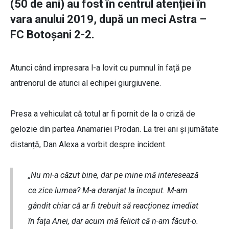
(50 de ani) au fost în centrul atenției în
vara anului 2019, după un meci Astra –
FC Botoșani 2-2.
Atunci când impresara l-a lovit cu pumnul în față pe
antrenorul de atunci al echipei giurgiuvene.
Presa a vehiculat că totul ar fi pornit de la o criză de
gelozie din partea Anamariei Prodan. La trei ani și jumătate
distanță, Dan Alexa a vorbit despre incident.
„Nu mi-a căzut bine, dar pe mine mă interesează
ce zice lumea? M-a deranjat la început. M-am
gândit chiar că ar fi trebuit să reacționez imediat
în fața Anei, dar acum mă felicit că n-am făcut-o.