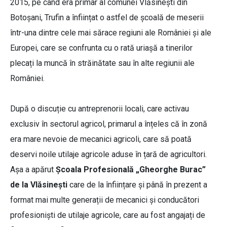
2015, pe când era primar al comunei Vlăsinești din
Botoșani, Trufin a înființat o astfel de școală de meserii
într-una dintre cele mai sărace regiuni ale României și ale
Europei, care se confrunta cu o rată uriașă a tinerilor
plecați la muncă în străinătate sau în alte regiunii ale
României.
După o discuție cu antreprenorii locali, care activau
exclusiv în sectorul agricol, primarul a înțeles că în zonă
era mare nevoie de mecanici agricoli, care să poată
deservi noile utilaje agricole aduse în țară de agricultori.
Așa a apărut
Școala Profesională „Gheorghe Burac”
de la Vlăsinești
care de la înființare și până în prezent a
format mai multe generații de mecanici și conducători
profesioniști de utilaje agricole, care au fost angajați de