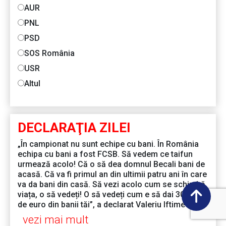
AUR
PNL
PSD
SOS România
USR
Altul
DECLARAŢIA ZILEI
„În campionat nu sunt echipe cu bani. În România
echipa cu bani a fost FCSB. Să vedem ce taifun
urmează acolo! Că o să dea domnul Becali bani de
acasă. Că va fi primul an din ultimii patru ani în care
va da bani din casă. Să vezi acolo cum se schimbă
viața, o să vedeți! O să vedeți cum e să dai 30.000
de euro din banii tăi”, a declarat Valeriu Iftime
vezi mai mult