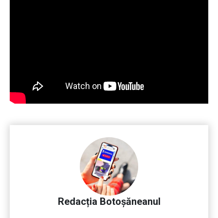
Redacția Botoșăneanul