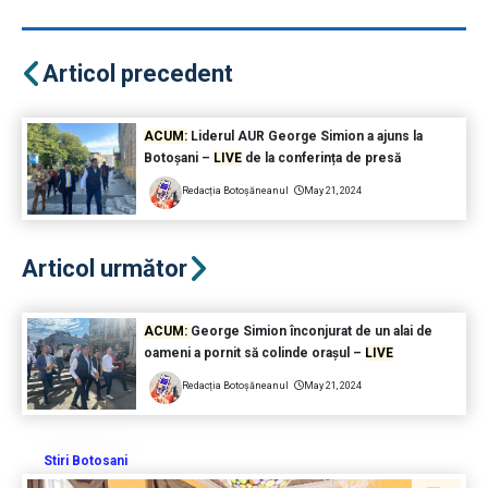
Articol precedent
ACUM:
Liderul AUR George Simion a ajuns la
Botoșani –
LIVE
de la conferința de presă
Redacția Botoșăneanul
May 21, 2024
Articol următor
ACUM:
George Simion înconjurat de un alai de
oameni a pornit să colinde orașul –
LIVE
Redacția Botoșăneanul
May 21, 2024
Stiri Botosani