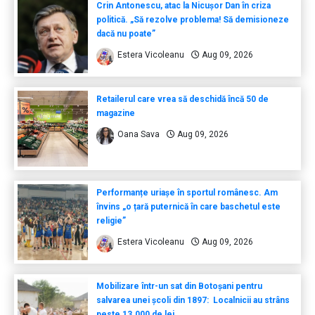
Crin Antonescu, atac la Nicușor Dan în criza
politică. „Să rezolve problema! Să demisioneze
dacă nu poate”
Estera Vicoleanu
Aug 09, 2026
Retailerul care vrea să deschidă încă 50 de
magazine
Oana Sava
Aug 09, 2026
Performanțe uriașe în sportul românesc. Am
învins „o țară puternică în care baschetul este
religie”
Estera Vicoleanu
Aug 09, 2026
Mobilizare într-un sat din Botoșani pentru
salvarea unei școli din 1897: Localnicii au strâns
peste 13.000 de lei