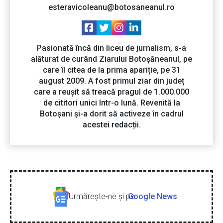
esteravicoleanu@botosaneanul.ro
Pasionată încă din liceu de jurnalism, s-a
alăturat de curând Ziarului Botoșăneanul, pe
care îl citea de la prima apariție, pe 31
august 2009. A fost primul ziar din județ
care a reușit să treacă pragul de 1.000.000
de cititori unici într-o lună. Revenită la
Botoșani și-a dorit să activeze în cadrul
acestei redacții.
Urmăreşte-ne şi pe
Google News