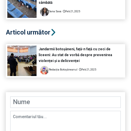
sâmbătă
Oana Sava
Feb 21, 2025
Articol următor
Jandarmii botoșăneni, față-n față cu zeci de
liceeni: Au stat de vorbă despre prevenirea
violenței și a delicvenței
Redacția Botoșăneanul
Feb 21, 2025