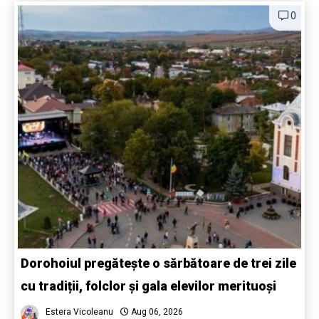
0
Dorohoiul pregătește o sărbătoare de trei zile
cu tradiții, folclor și gala elevilor merituoși
Estera Vicoleanu
Aug 06, 2026