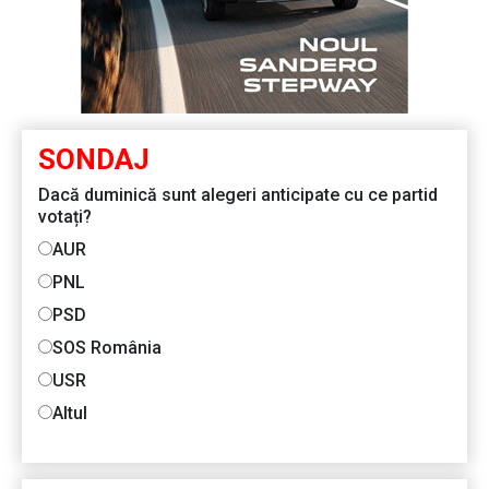
SONDAJ
Dacă duminică sunt alegeri anticipate cu ce partid
votați?
AUR
PNL
PSD
SOS România
USR
Altul