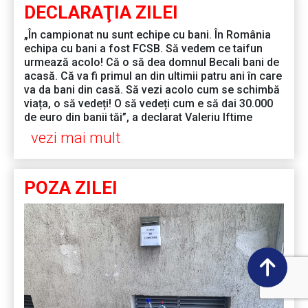
DECLARAŢIA ZILEI
„În campionat nu sunt echipe cu bani. În România
echipa cu bani a fost FCSB. Să vedem ce taifun
urmează acolo! Că o să dea domnul Becali bani de
acasă. Că va fi primul an din ultimii patru ani în care
va da bani din casă. Să vezi acolo cum se schimbă
viața, o să vedeți! O să vedeți cum e să dai 30.000
de euro din banii tăi”, a declarat Valeriu Iftime
vezi mai mult
POZA ZILEI