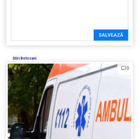
SALVEAZĂ
Stiri Botosani
0