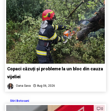
Copaci căzuți și probleme la un bloc din cauza
vijeliei
Oana Sava
Aug 06, 2026
Stiri Botosani
0