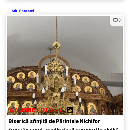
Stiri Botosani
0
GALERIE FOTO - 2
Biserică sfințită de Părintele Nichifor