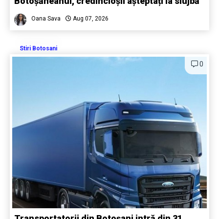
Botoșăneanul, credincioșii așteptați la slujbă
Oana Sava
Aug 07, 2026
Stiri Botosani
0
Transportatorii din Botoșani intră din 31