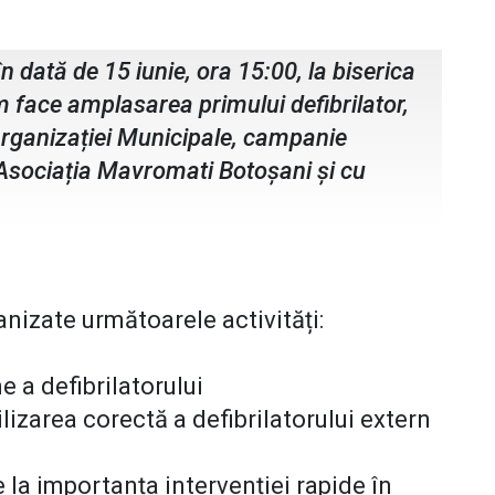
nizația Municipală PNL.
în dată de 15 iunie, ora 15:00, la biserica
m face amplasarea primului defibrilator,
rganizației Municipale, campanie
 Asociația Mavromati Botoșani și cu
anizate următoarele activități:
e a defibrilatorului
lizarea corectă a defibrilatorului extern
 la importanța intervenției rapide în