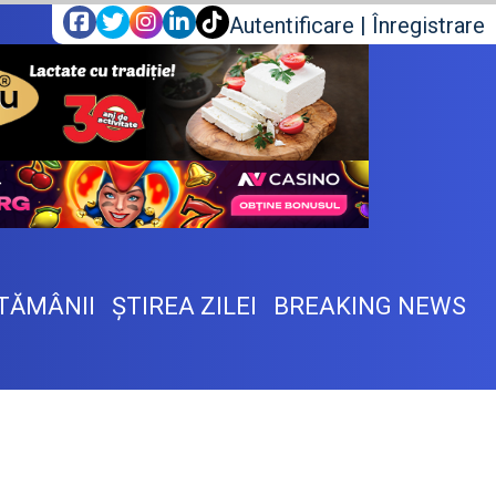
Autentificare
|
Înregistrare
TĂMÂNII
ŞTIREA ZILEI
BREAKING NEWS