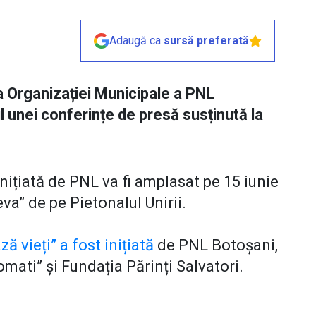
Adaugă ca
sursă preferată
a Organizației Municipale a PNL
ul unei conferințe de presă susținută la
nițiată de PNL va fi amplasat pe 15 iunie
va” de pe Pietonalul Unirii.
 vieți” a fost inițiată
de PNL Botoșani,
mati” și Fundația Părinți Salvatori.