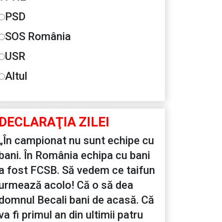
PSD
SOS România
USR
Altul
DECLARAŢIA ZILEI
„În campionat nu sunt echipe cu
bani. În România echipa cu bani
a fost FCSB. Să vedem ce taifun
urmează acolo! Că o să dea
domnul Becali bani de acasă. Că
va fi primul an din ultimii patru