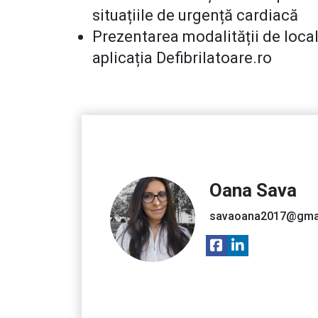
situațiile de urgență cardiacă
Prezentarea modalității de locali
aplicația Defibrilatoare.ro
Oana Sava
savaoana2017@gma