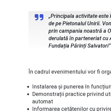
Ionela Aiftincă, președinte Orga
„Principala activitate este 
de pe Pietonalul Unirii. Vo
prin campania noastră a O
derulată în parteneriat cu
Fundația Părinți Salvatori”
În cadrul evenimentului vor fi org
Instalarea și punerea în funcțiun
Demonstrații practice privind uti
automat
Informarea cetățenilor cu privire