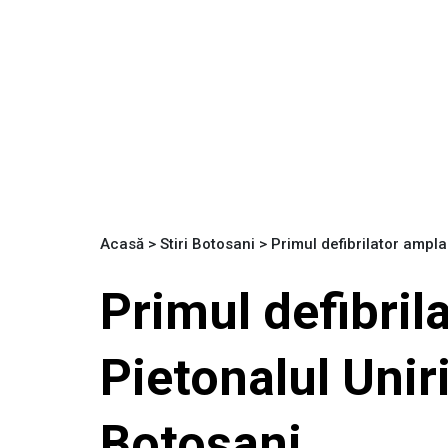
Acasă
>
Stiri Botosani
>
Primul defibrilator ampla
Primul defibril
Pietonalul Unir
Botoșani