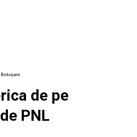
L Botoșani
erica de pe
ă de PNL