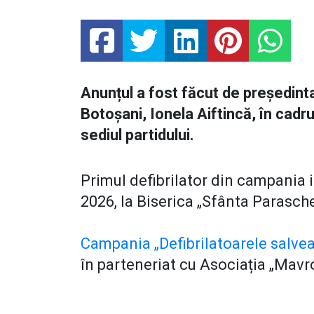
Anunțul a fost făcut de președint
Botoșani, Ionela Aiftincă, în cadr
sediul partidului.
Primul defibrilator din campania i
2026, la Biserica „Sfânta Parasche
Campania „Defibrilatoarele salvează
în parteneriat cu Asociația „Mavro