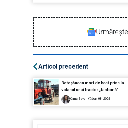
Urmăreşte-
Articol precedent
Botoșănean mort de beat prins la
volanul unui tractor „fantomă”
Oana Sava
Jun 08, 2026