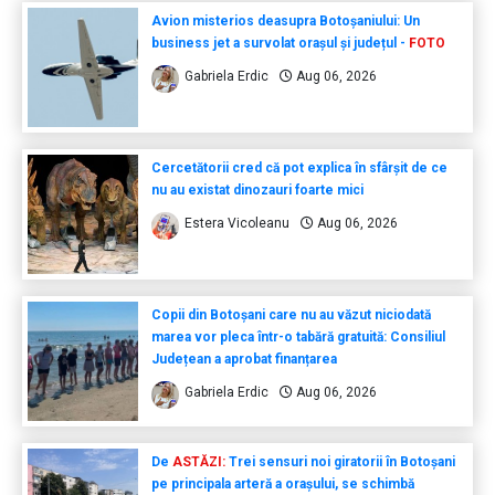
Avion misterios deasupra Botoșaniului: Un
business jet a survolat orașul și județul -
FOTO
Gabriela Erdic
Aug 06, 2026
Cercetătorii cred că pot explica în sfârșit de ce
nu au existat dinozauri foarte mici
Estera Vicoleanu
Aug 06, 2026
Copii din Botoșani care nu au văzut niciodată
marea vor pleca într-o tabără gratuită: Consiliul
Județean a aprobat finanțarea
Gabriela Erdic
Aug 06, 2026
De
ASTĂZI:
Trei sensuri noi giratorii în Botoșani
pe principala arteră a orașului, se schimbă