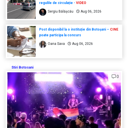
regulile de circulație -
VIDEO
Sergiu Bălășcău
Aug 06, 2026
Post disponibil la o instituție din Botoșani –
CINE
poate participa la concurs
Oana Sava
Aug 06, 2026
Stiri Botosani
0