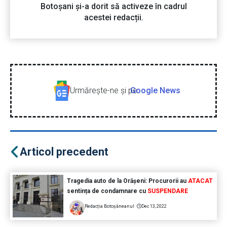
Botoșani și-a dorit să activeze în cadrul
acestei redacții.
Urmăreşte-ne şi pe
Google News
Articol precedent
Tragedia auto de la Orășeni: Procurorii au
ATACAT
sentința de condamnare cu
SUSPENDARE
Redacția Botoșăneanul
Dec 13, 2022