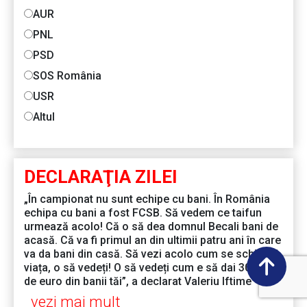
AUR
PNL
PSD
SOS România
USR
Altul
DECLARAŢIA ZILEI
„În campionat nu sunt echipe cu bani. În România
echipa cu bani a fost FCSB. Să vedem ce taifun
urmează acolo! Că o să dea domnul Becali bani de
acasă. Că va fi primul an din ultimii patru ani în care
va da bani din casă. Să vezi acolo cum se schimbă
viața, o să vedeți! O să vedeți cum e să dai 30.000
de euro din banii tăi”, a declarat Valeriu Iftime
vezi mai mult