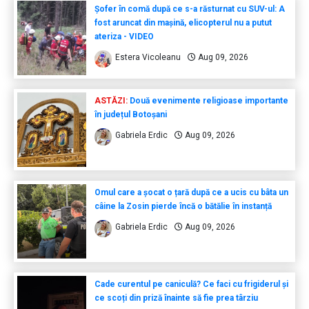
Șofer în comă după ce s-a răsturnat cu SUV-ul: A
fost aruncat din mașină, elicopterul nu a putut
ateriza - VIDEO
Estera Vicoleanu
Aug 09, 2026
ASTĂZI:
Două evenimente religioase importante
în județul Botoșani
Gabriela Erdic
Aug 09, 2026
Omul care a șocat o țară după ce a ucis cu bâta un
câine la Zosin pierde încă o bătălie în instanță
Gabriela Erdic
Aug 09, 2026
Cade curentul pe caniculă? Ce faci cu frigiderul și
ce scoți din priză înainte să fie prea târziu