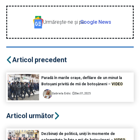
Urmăreşte-ne şi pe
Google News
Articol precedent
Paradă în marile orașe, defilare de un minut la
Botoșani privită de mii de botoșăneni –
VIDEO
Gabriela Erdic
Dec 01, 2025
Articol următor
Dezbinați de politică, uniți în momente de
solemnitate în fața a mii de botoșăneni –
VIDEO