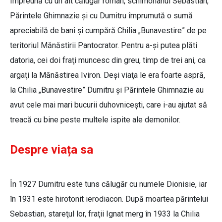
Împreună cu un alt călugăr român, schimonahul Sebastian,
Părintele Ghimnazie şi cu Dumitru împrumută o sumă
apreciabilă de bani şi cumpără Chilia „Bunavestire” de pe
teritoriul Mănăstirii Pantocrator. Pentru a-şi putea plăti
datoria, cei doi fraţi muncesc din greu, timp de trei ani, ca
argaţi la Mănăstirea Iviron. Deşi viaţa le era foarte aspră,
la Chilia „Bunavestire” Dumitru şi Părintele Ghimnazie au
avut cele mai mari bucurii duhovniceşti, care i-au ajutat să
treacă cu bine peste multele ispite ale demonilor.
Despre viața sa
În 1927 Dumitru este tuns călugăr cu numele Dionisie, iar
în 1931 este hirotonit ierodiacon. După moartea părintelui
Sebastian, stareţul lor, fraţii Ignat merg în 1933 la Chilia