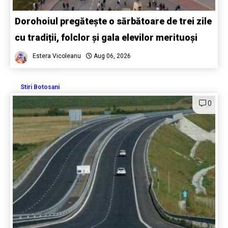
Dorohoiul pregătește o sărbătoare de trei zile
cu tradiții, folclor și gala elevilor merituoși
Estera Vicoleanu
Aug 06, 2026
Stiri Botosani
0