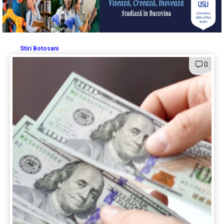
Stiri Botosani
0