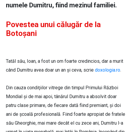
numele Dumitru, fiind mezinul familiei.
Povestea unui călugăr de la
Botoșani
Tatăl său, Ioan, a fost un om foarte credincios, dar a murit
când Dumitru avea doar un an şi ceva, scrie
doxologia.ro
.
Din cauza condiţiilor vitrege din timpul Primului Război
Mondial şi de mai apoi, tânărul Dumitru a absolvit doar
patru clase primare, de fiecare dată fiind premiant, şi doi
ani de şcoală profesională. Fiind foarte apropiat de fratele
său Gheorghie, mai mare decât el cu zece ani, Dumitru l-a
urmat în viaţa monahală, mai întâi în România, începând din