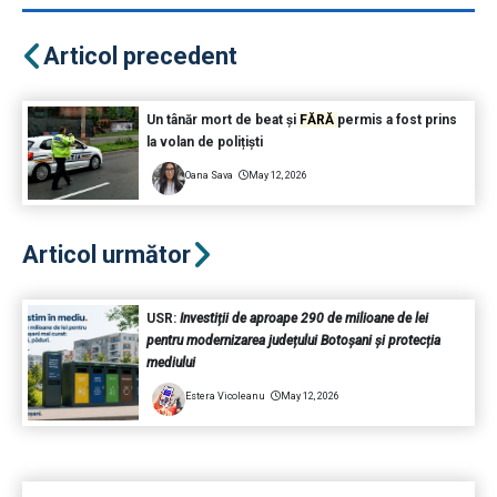
Articol precedent
Un tânăr mort de beat și
FĂRĂ
permis a fost prins
la volan de polițiști
Oana Sava
May 12, 2026
Articol următor
USR:
Investiții de aproape 290 de milioane de lei
pentru modernizarea județului Botoșani și protecția
mediului
Estera Vicoleanu
May 12, 2026