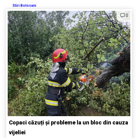
Stiri Botosani
0
Copaci căzuți și probleme la un bloc din cauza
vijeliei