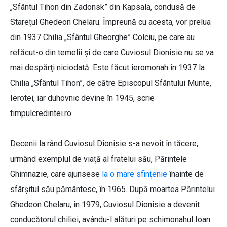
„Sfântul Tihon din Zadonsk” din Kapsala, condusă de
Stareţul Ghedeon Chelaru. Împreună cu acesta, vor prelua
din 1937 Chilia „Sfântul Gheorghe” Colciu, pe care au
refăcut-o din temelii şi de care Cuviosul Dionisie nu se va
mai despărţi niciodată. Este făcut ieromonah în 1937 la
Chilia „Sfântul Tihon”, de către Episcopul Sfântului Munte,
Ierotei, iar duhovnic devine în 1945, scrie
timpulcredintei.ro
Decenii la rând Cuviosul Dionisie s-a nevoit în tăcere,
urmând exemplul de viaţă al fratelui său, Părintele
Ghimnazie, care ajunsese
la o mare sfinţenie
înainte de
sfârşitul său pământesc, în 1965. După moartea Părintelui
Ghedeon Chelaru, în 1979, Cuviosul Dionisie a devenit
conducătorul chiliei, avându-l alături pe schimonahul Ioan