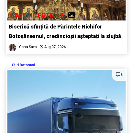
GALERIE FOTO - 2
Biserică sfințită de Părintele Nichifor
Botoșăneanul, credincioșii așteptați la slujbă
Oana Sava
Aug 07, 2026
Stiri Botosani
0