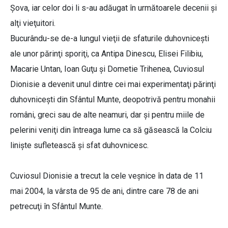
Şova, iar celor doi li s-au adăugat în următoarele decenii şi
alţi vieţuitori.
Bucurându-se de-a lungul vieţii de sfaturile duhovniceşti
ale unor părinţi sporiţi, ca Antipa Dinescu, Elisei Filibiu,
Macarie Untan, Ioan Guţu şi Dometie Trihenea, Cuviosul
Dionisie a devenit unul dintre cei mai experimentaţi părinţi
duhovniceşti din Sfântul Munte, deopotrivă pentru monahii
români, greci sau de alte neamuri, dar şi pentru miile de
pelerini veniţi din întreaga lume ca să găsească la Colciu
linişte sufletească şi sfat duhovnicesc.
Cuviosul Dionisie a trecut la cele veşnice în data de 11
mai 2004, la vârsta de 95 de ani, dintre care 78 de ani
petrecuţi în Sfântul Munte.