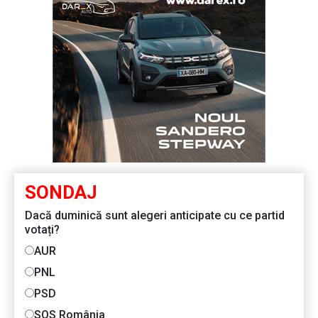
SONDAJ
Dacă duminică sunt alegeri anticipate cu ce partid
votați?
AUR
PNL
PSD
SOS România