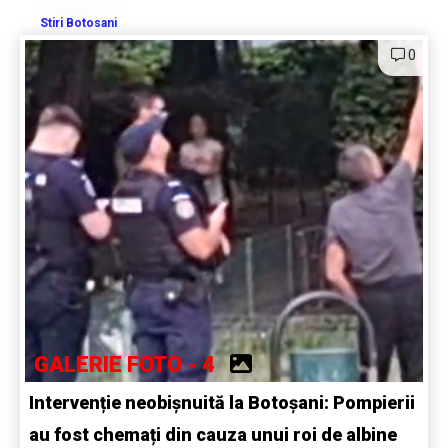
Stiri Botosani
0
GALERIE FOTO - 4
Intervenție neobișnuită la Botoșani: Pompierii
au fost chemați din cauza unui roi de albine