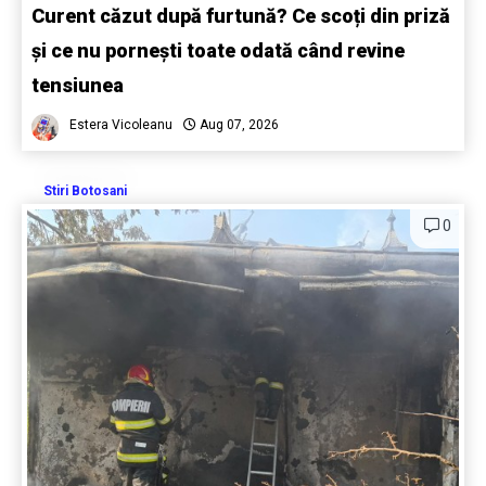
Curent căzut după furtună? Ce scoți din priză
și ce nu pornești toate odată când revine
tensiunea
Estera Vicoleanu
Aug 07, 2026
Stiri Botosani
0