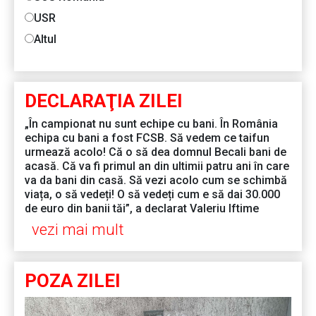
USR
Altul
DECLARAŢIA ZILEI
„În campionat nu sunt echipe cu bani. În România
echipa cu bani a fost FCSB. Să vedem ce taifun
urmează acolo! Că o să dea domnul Becali bani de
acasă. Că va fi primul an din ultimii patru ani în care
va da bani din casă. Să vezi acolo cum se schimbă
viața, o să vedeți! O să vedeți cum e să dai 30.000
de euro din banii tăi”, a declarat Valeriu Iftime
vezi mai mult
POZA ZILEI