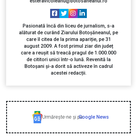
esteravicoleanu@botosaneanul.ro
Pasionată încă din liceu de jurnalism, s-a
alăturat de curând Ziarului Botoșăneanul, pe
care îl citea de la prima apariție, pe 31
august 2009. A fost primul ziar din județ
care a reușit să treacă pragul de 1.000.000
de cititori unici într-o lună. Revenită la
Botoșani și-a dorit să activeze în cadrul
acestei redacții.
Urmăreşte-ne şi pe
Google News