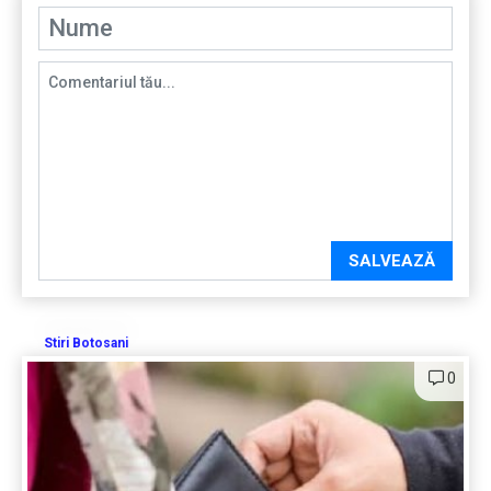
SALVEAZĂ
Stiri Botosani
0