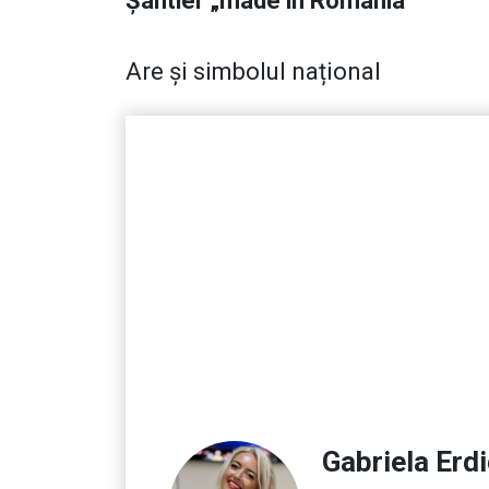
Șantier „made in Romania”
Are și simbolul național
Gabriela Erd