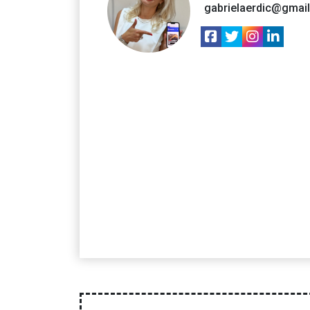
gabrielaerdic@gmai