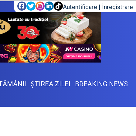
Autentificare
|
Înregistrare
TĂMÂNII
ŞTIREA ZILEI
BREAKING NEWS