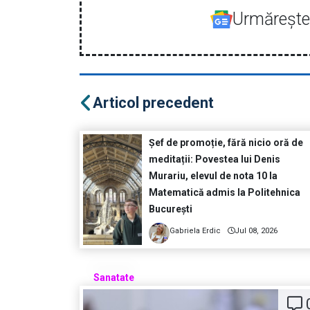
Urmăreşte-
Articol precedent
Șef de promoție, fără nicio oră de
meditații: Povestea lui Denis
Murariu, elevul de nota 10 la
Matematică admis la Politehnica
București
Gabriela Erdic
Jul 08, 2026
Sanatate