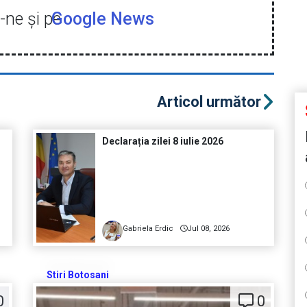
ne şi pe
Google News
Articol următor
Declarația zilei 8 iulie 2026
Gabriela Erdic
Jul 08, 2026
Stiri Botosani
0
0