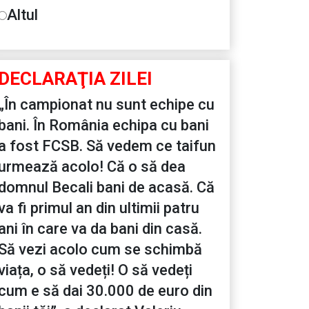
Altul
DECLARAŢIA ZILEI
„În campionat nu sunt echipe cu
bani. În România echipa cu bani
a fost FCSB. Să vedem ce taifun
urmează acolo! Că o să dea
domnul Becali bani de acasă. Că
va fi primul an din ultimii patru
ani în care va da bani din casă.
Să vezi acolo cum se schimbă
viața, o să vedeți! O să vedeți
cum e să dai 30.000 de euro din