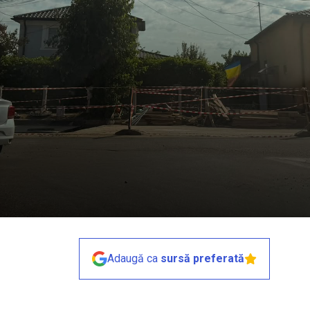
Adaugă ca
sursă preferată