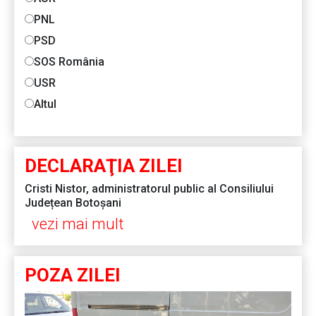
PNL
PSD
SOS România
USR
Altul
DECLARAŢIA ZILEI
Cristi Nistor, administratorul public al Consiliului
Județean Botoșani
vezi mai mult
POZA ZILEI