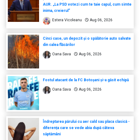
AUR. „La PSD votezi cum te taie capul, cum simte
inima, creierul”
Estera Vicoleanu
Aug 06, 2026
Cinci case, un depozit și o spălătorie auto salvate
din calea flăcărilor
Oana Sava
Aug 06, 2026
Fostul atacant de la FC Botoșani și-a găsit echipă
Oana Sava
Aug 06, 2026
Îndreptarea părului cu aer cald sau placa clasică -
diferența care se vede abia după câteva
săptămâni