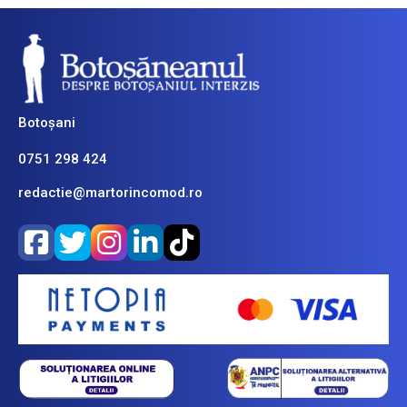
Botoșani
0751 298 424
redactie@martorincomod.ro