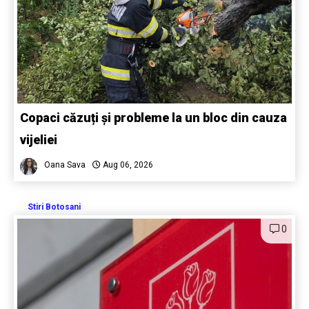
Copaci căzuți și probleme la un bloc din cauza
vijeliei
Oana Sava
Aug 06, 2026
Stiri Botosani
0