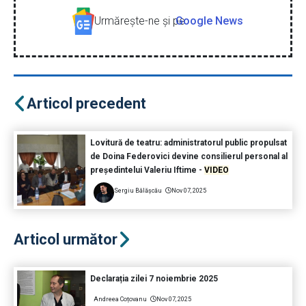
Urmăreşte-ne şi pe
Google News
Articol precedent
Lovitură de teatru: administratorul public propulsat
de Doina Federovici devine consilierul personal al
președintelui Valeriu Iftime -
VIDEO
Sergiu Bălășcău
Nov 07, 2025
Articol următor
Declarația zilei 7 noiembrie 2025
Andreea Coțovanu
Nov 07, 2025