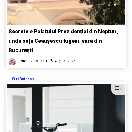
Secretele Palatului Prezidențial din Neptun,
unde soții Ceaușescu fugeau vara din
București
Estera Vicoleanu
Aug 06, 2026
Stiri Botosani
0