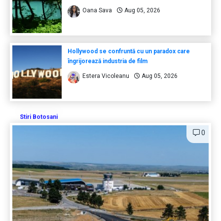
Oana Sava
Aug 05, 2026
Hollywood se confruntă cu un paradox care
îngrijorează industria de film
Estera Vicoleanu
Aug 05, 2026
Stiri Botosani
0