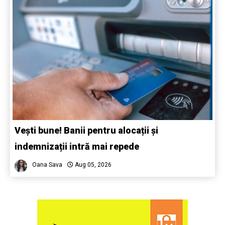
Vești bune! Banii pentru alocații și
indemnizații intră mai repede
Oana Sava
Aug 05, 2026