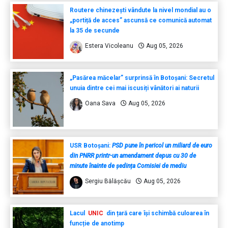
Routere chinezești vândute la nivel mondial au o
„portiță de acces” ascunsă ce comunică automat
la 35 de secunde
Estera Vicoleanu
Aug 05, 2026
„Pasărea măcelar” surprinsă în Botoșani: Secretul
unuia dintre cei mai iscusiți vânători ai naturii
Oana Sava
Aug 05, 2026
USR Botoșani:
PSD pune în pericol un miliard de euro
din PNRR printr-un amendament depus cu 30 de
minute înainte de ședința Comisiei de mediu
Sergiu Bălășcău
Aug 05, 2026
Lacul
UNIC
din țară care își schimbă culoarea în
funcție de anotimp