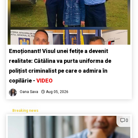
Emoționant! Visul unei fetițe a devenit
realitate: Cătălina va purta uniforma de
polițist criminalist pe care o admira în
copilărie -
VIDEO
Oana Sava
Aug 05, 2026
Breaking news
0