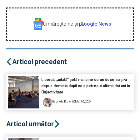
Urmăreşte-ne şi pe
Google News
Articol precedent
Liberala „uitată” șefă mai bine de un deceniu și-a
depus demisia după ce a petrecut ultimii doi ani în
(in)activitate
Gabriela Erdic
Mar 06, 2024
Articol următor