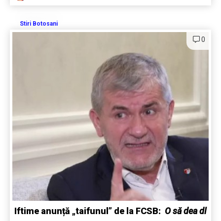
Stiri Botosani
0
Iftime anunță „taifunul” de la FCSB:
O să dea dl