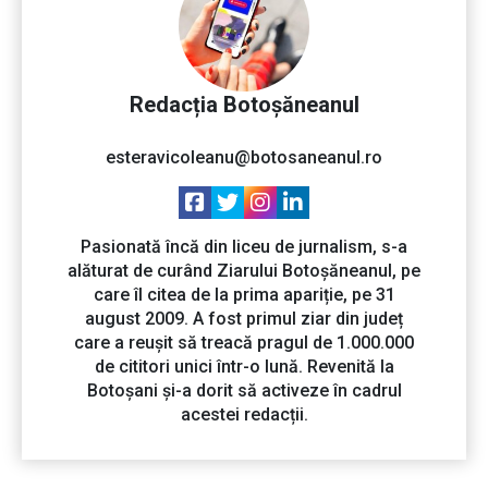
Redacția Botoșăneanul
esteravicoleanu@botosaneanul.ro
Pasionată încă din liceu de jurnalism, s-a
alăturat de curând Ziarului Botoșăneanul, pe
care îl citea de la prima apariție, pe 31
august 2009. A fost primul ziar din județ
care a reușit să treacă pragul de 1.000.000
de cititori unici într-o lună. Revenită la
Botoșani și-a dorit să activeze în cadrul
acestei redacții.