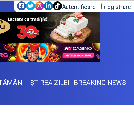
Autentificare
|
Înregistrare
TĂMÂNII
ŞTIREA ZILEI
BREAKING NEWS