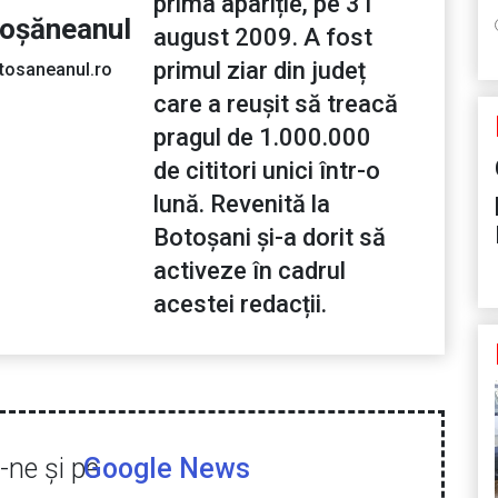
prima apariție, pe 31
toșăneanul
august 2009. A fost
primul ziar din județ
tosaneanul.ro
care a reușit să treacă
pragul de 1.000.000
de cititori unici într-o
lună. Revenită la
Botoșani și-a dorit să
activeze în cadrul
acestei redacții.
ne şi pe
Google News