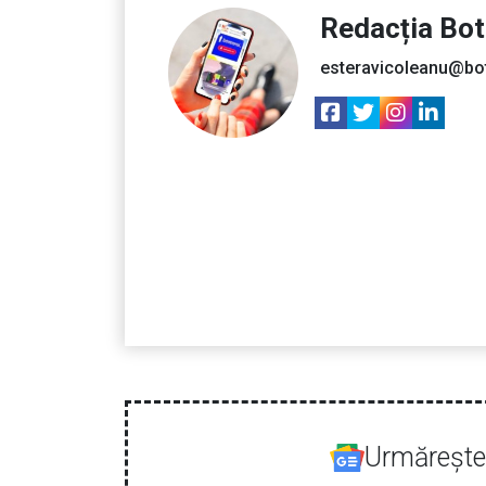
Redacția Bo
esteravicoleanu@bo
Urmăreşte-