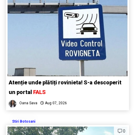
Atenție unde plătiți rovinieta! S-a descoperit
un portal
FALS
Oana Sava
Aug 07, 2026
Stiri Botosani
0