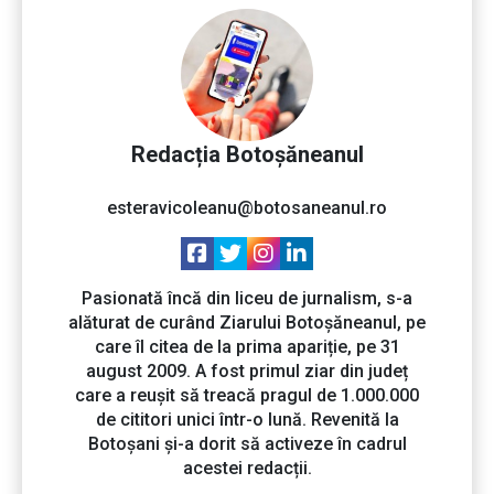
Redacția Botoșăneanul
esteravicoleanu@botosaneanul.ro
Pasionată încă din liceu de jurnalism, s-a
alăturat de curând Ziarului Botoșăneanul, pe
care îl citea de la prima apariție, pe 31
august 2009. A fost primul ziar din județ
care a reușit să treacă pragul de 1.000.000
de cititori unici într-o lună. Revenită la
Botoșani și-a dorit să activeze în cadrul
acestei redacții.