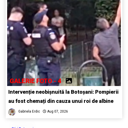
GALERIE FOTO - 4
Intervenție neobișnuită la Botoșani: Pompierii
au fost chemați din cauza unui roi de albine
Gabriela Erdic
Aug 07, 2026