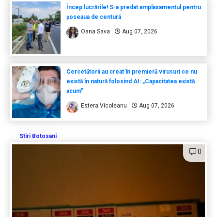
Încep lucrările! S-a predat amplasamentul pentru
șoseaua de centură
Oana Sava
Aug 07, 2026
Cercetătorii au creat în premieră virusuri ce nu
există în natură folosind AI: „Capacitatea există
acum”
Estera Vicoleanu
Aug 07, 2026
Stiri Botosani
0