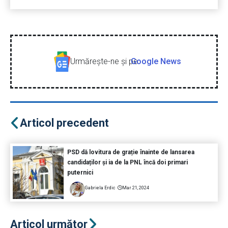
Urmăreşte-ne şi pe
Google News
Articol precedent
PSD dă lovitura de grație înainte de lansarea
candidaților și ia de la PNL încă doi primari
puternici
Gabriela Erdic
Mar 21, 2024
Articol următor