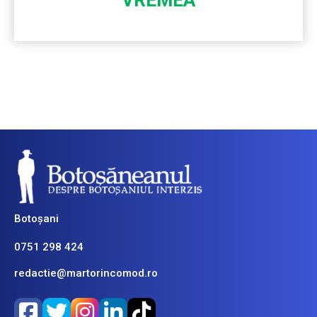
Botoșani
0751 298 424
redactie@martorincomod.ro