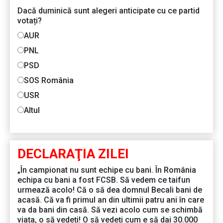
Dacă duminică sunt alegeri anticipate cu ce partid
votați?
AUR
PNL
PSD
SOS România
USR
Altul
DECLARAŢIA ZILEI
„În campionat nu sunt echipe cu bani. În România
echipa cu bani a fost FCSB. Să vedem ce taifun
urmează acolo! Că o să dea domnul Becali bani de
acasă. Că va fi primul an din ultimii patru ani în care
va da bani din casă. Să vezi acolo cum se schimbă
viața, o să vedeți! O să vedeți cum e să dai 30.000