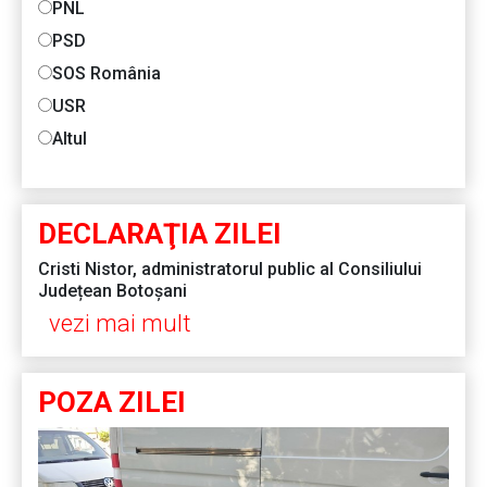
PNL
PSD
SOS România
USR
Altul
DECLARAŢIA ZILEI
Cristi Nistor, administratorul public al Consiliului
Județean Botoșani
vezi mai mult
POZA ZILEI