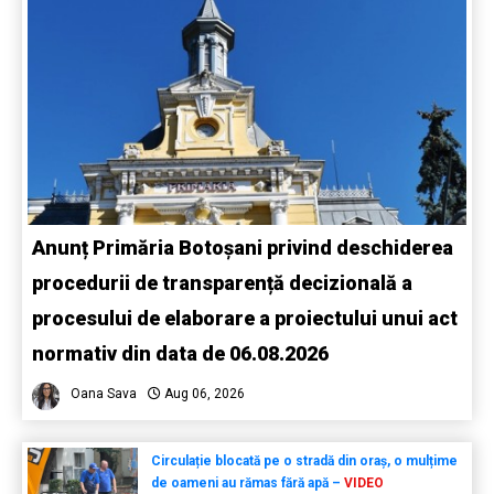
Anunț Primăria Botoșani privind deschiderea
procedurii de transparență decizională a
procesului de elaborare a proiectului unui act
normativ din data de 06.08.2026
Oana Sava
Aug 06, 2026
Circulație blocată pe o stradă din oraș, o mulțime
de oameni au rămas fără apă –
VIDEO