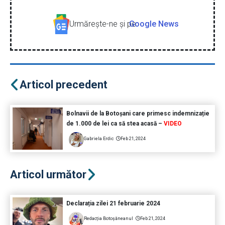
Urmăreşte-ne şi pe
Google News
Articol precedent
Bolnavii de la Botoșani care primesc indemnizație
de 1.000 de lei ca să stea acasă –
VIDEO
Gabriela Erdic
Feb 21, 2024
Articol următor
Declarația zilei 21 februarie 2024
Redacția Botoșăneanul
Feb 21, 2024