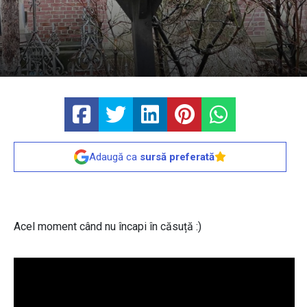
Adaugă ca
sursă preferată
Acel moment când nu încapi în căsuță :)