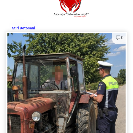
Stiri Botosani
0