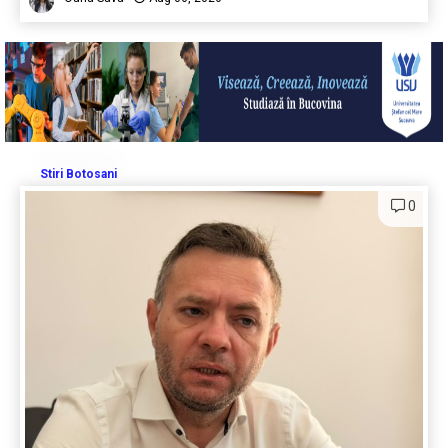
Stiri Botosani
0