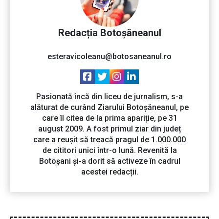
Redacția Botoșăneanul
esteravicoleanu@botosaneanul.ro
Pasionată încă din liceu de jurnalism, s-a
alăturat de curând Ziarului Botoșăneanul, pe
care îl citea de la prima apariție, pe 31
august 2009. A fost primul ziar din județ
care a reușit să treacă pragul de 1.000.000
de cititori unici într-o lună. Revenită la
Botoșani și-a dorit să activeze în cadrul
acestei redacții.