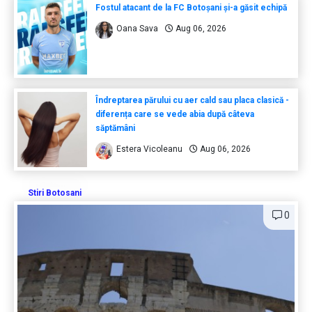
Fostul atacant de la FC Botoșani și-a găsit echipă
Oana Sava
Aug 06, 2026
Îndreptarea părului cu aer cald sau placa clasică -
diferența care se vede abia după câteva
săptămâni
Estera Vicoleanu
Aug 06, 2026
Stiri Botosani
0