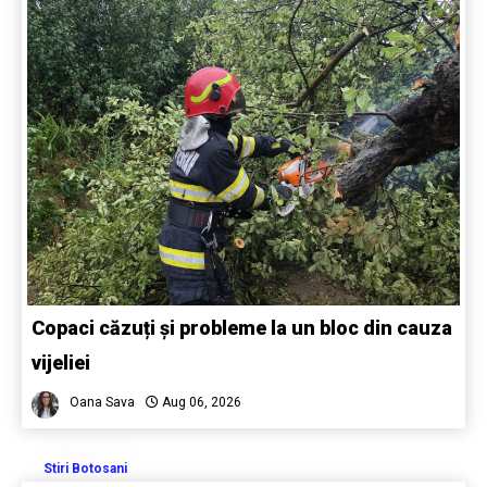
Copaci căzuți și probleme la un bloc din cauza
vijeliei
Oana Sava
Aug 06, 2026
Stiri Botosani