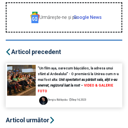
Urmăreşte-ne şi pe
Google News
Articol precedent
”Un film așa, oarecum bășcălios, la adresa unui
sfânt al Ardealului” - O premieră la Unirea cum n-a
mai fost alta:
Unii spectatori au părăsit sala, alții s-au
enervat, regizorul luat la rost
–
VIDEO & GALERIE
FOTO
Sergiu Bălășcău
Sep 14, 2023
Articol următor