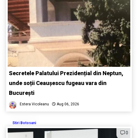
Secretele Palatului Prezidențial din Neptun,
unde soții Ceaușescu fugeau vara din
București
Estera Vicoleanu
Aug 06, 2026
Stiri Botosani
0