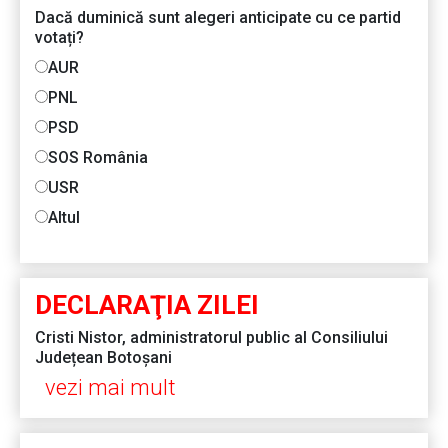
Dacă duminică sunt alegeri anticipate cu ce partid
votați?
AUR
PNL
PSD
SOS România
USR
Altul
DECLARAŢIA ZILEI
Cristi Nistor, administratorul public al Consiliului
Județean Botoșani
vezi mai mult