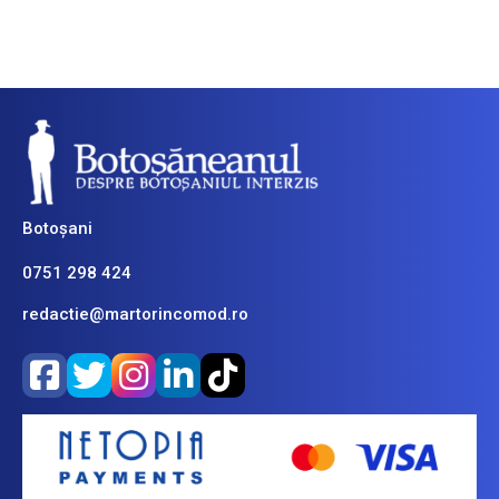
Botoșani
0751 298 424
redactie@martorincomod.ro