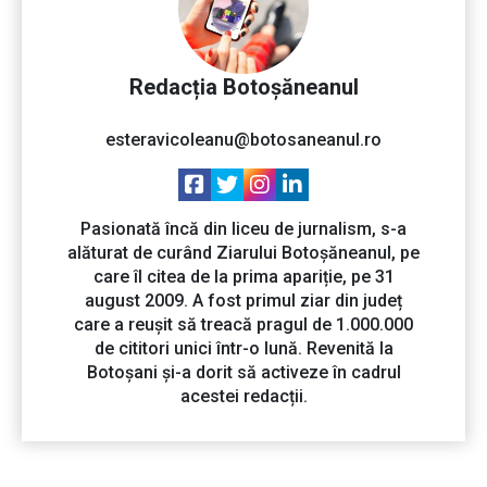
Redacția Botoșăneanul
esteravicoleanu@botosaneanul.ro
Pasionată încă din liceu de jurnalism, s-a
alăturat de curând Ziarului Botoșăneanul, pe
care îl citea de la prima apariție, pe 31
august 2009. A fost primul ziar din județ
care a reușit să treacă pragul de 1.000.000
de cititori unici într-o lună. Revenită la
Botoșani și-a dorit să activeze în cadrul
acestei redacții.