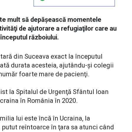
foarte mult să depăşească momentele
ivităţi de ajutorare a refugiaţilor care au
începutul războiului.
itară din Suceava exact la începutul
oată durata acesteia, ajutându-şi colegii
 număr foarte mare de pacienţi.
ist la Spitalul de Urgenţă Sfântul Ioan
Ucraina în România în 2020.
ilia lui este încă în Ucraina, la
 putut reîntoarce în ţara sa atunci când