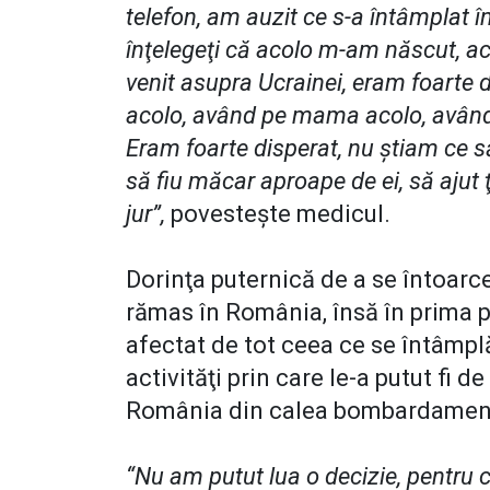
telefon, am auzit ce s-a întâmplat î
înţelegeţi că acolo m-am născut, aco
venit asupra Ucrainei, eram foarte d
acolo, având pe mama acolo, având c
Eram foarte disperat, nu ştiam ce să
să fiu măcar aproape de ei, să ajut 
jur”,
povesteşte medicul.
Dorinţa puternică de a se întoarce
rămas în România, însă în prima p
afectat de tot ceea ce se întâmplă.
activităţi prin care le-a putut fi d
România din calea bombardament
“Nu am putut lua o decizie, pentru 