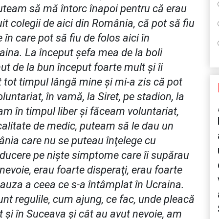
puteam să mă întorc înapoi pentru că erau
t colegii de aici din România, că pot să fiu
în care pot să fiu de folos aici în
aina. La început şefa mea de la boli
t de la bun început foarte mult şi îi
tot timpul lângă mine şi mi-a zis că pot
oluntariat, în vamă, la Siret, pe stadion, la
eam în timpul liber şi făceam voluntariat,
 calitate de medic, puteam să le dau un
mânia care nu se puteau înţelege cu
raducere pe nişte simptome care îi supărau
 nevoie, erau foarte disperaţi, erau foarte
 cauza a ceea ce s-a întâmplat în Ucraina.
unt regulile, cum ajung, ce fac, unde pleacă
t şi în Suceava şi cât au avut nevoie, am