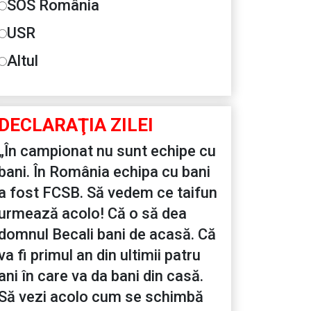
SOS România
USR
Altul
DECLARAŢIA ZILEI
„În campionat nu sunt echipe cu
bani. În România echipa cu bani
a fost FCSB. Să vedem ce taifun
urmează acolo! Că o să dea
domnul Becali bani de acasă. Că
va fi primul an din ultimii patru
ani în care va da bani din casă.
Să vezi acolo cum se schimbă