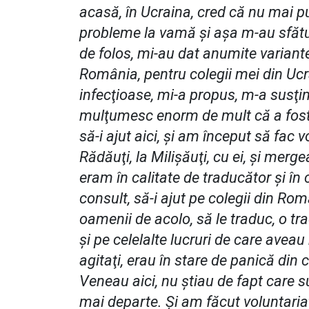
acasă, în Ucraina, cred că nu mai 
probleme la vamă şi aşa m-au sfătui
de folos, mi-au dat anumite variante 
România, pentru colegii mei din Ucr
infecţioase, mi-a propus, m-a susţinu
mulţumesc enorm de mult că a fost 
să-i ajut aici, şi am început să fac v
Rădăuţi, la Milişăuţi, cu ei, şi merg
eram în calitate de traducător şi în
consult, să-i ajut pe colegii din Ro
oamenii de acolo, să le traduc, o t
şi pe celelalte lucruri de care aveau
agitaţi, erau în stare de panică din
Veneau aici, nu ştiau de fapt care s
mai departe. Şi am făcut voluntaria