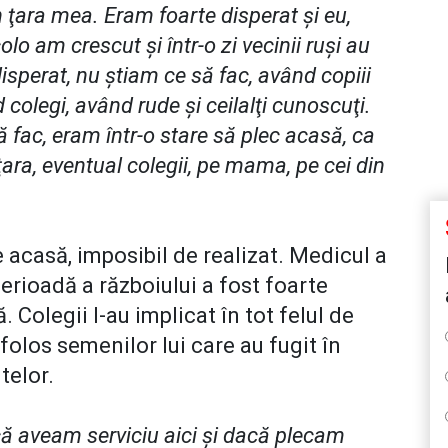
n ţara mea. Eram foarte disperat şi eu,
lo am crescut şi într-o zi vecinii ruşi au
isperat, nu ştiam ce să fac, având copiii
olegi, având rude şi ceilalţi cunoscuţi.
 fac, eram într-o stare să plec acasă, ca
ţara, eventual colegii, pe mama, pe cei din
 acasă, imposibil de realizat. Medicul a
erioadă a războiului a fost foarte
 Colegii l-au implicat în tot felul de
e folos semenilor lui care au fugit în
elor.
că aveam serviciu aici şi dacă plecam