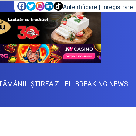
Autentificare
|
Înregistrare
TĂMÂNII
ŞTIREA ZILEI
BREAKING NEWS