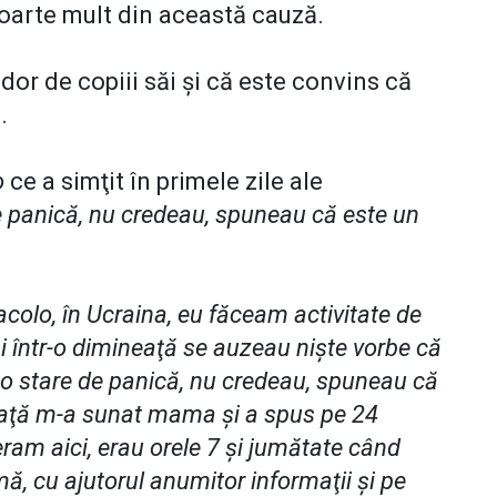
 foarte mult din această cauză.
dor de copiii săi şi că este convins că
.
o
ce a simţit în primele zile ale
de panică, nu credeau, spuneau că este un
acolo, în Ucraina, eu făceam activitate de
şi într-o dimineaţă se auzeau nişte vorbe că
tr-o stare de panică, nu credeau, spuneau că
ineaţă m-a sunat mama şi a spus pe 24
eram aici, erau orele 7 şi jumătate când
ă, cu ajutorul anumitor informaţii şi pe