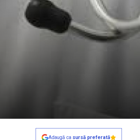
Adaugă ca
sursă preferată