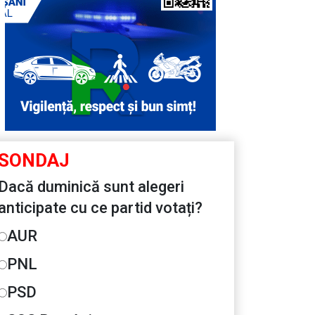
SONDAJ
Dacă duminică sunt alegeri
anticipate cu ce partid votați?
AUR
PNL
PSD