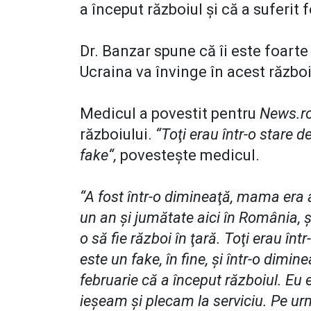
a început războiul şi că a suferit
Dr. Banzar spune că îi este foarte 
Ucraina va învinge în acest război
Medicul a povestit pentru
News.r
războiului.
“Toţi erau într-o stare 
fake“,
povesteşte medicul.
“A fost într-o dimineaţă, mama era 
un an şi jumătate aici în România, 
o să fie război în ţară. Toţi erau în
este un fake, în fine, şi într-o dim
februarie că a început războiul. Eu 
ieşeam şi plecam la serviciu. Pe urm