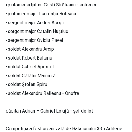
▪️plutonier adjutant Cristi Străteanu - antrenor
▪️plutonier major Laurențiu Boteanu
▪️sergent major Andrei Apopi
▪️sergent major Cătălin Huștiuc
▪️sergent major Ovidiu Pavel
▪️soldat Alexandru Arcip
▪️soldat Robert Baltariu
▪️soldat Gabriel Apostol
▪️soldat Cătălin Marmură
▪️soldat Ștefan Spiru
▪️soldat Alexandru Răileanu - Onofrei
căpitan Adrian – Gabriel Loluță - șef de lot
Competiția a fost organizată de Batalionului 335 Artilerie