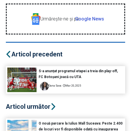
Urmăreşte-ne şi pe
Google News
Articol precedent
S-a anunțat programul etapei a treia din play-off,
FC Botoșani joacă cu UTA
Oana Sava
Mar 20, 2025
Articol următor
O nouă parcare la Iulius Mall Suceava: Peste 2.400
de locuri vor fi disponibile odată cu inaugurarea