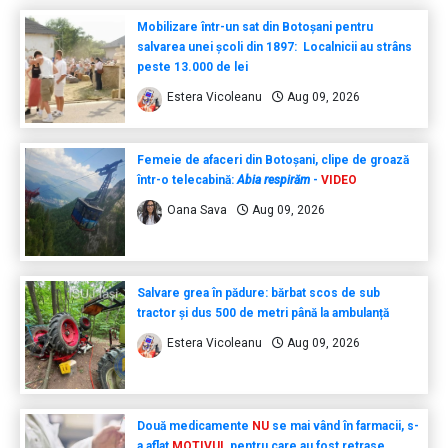
Mobilizare într-un sat din Botoșani pentru
salvarea unei școli din 1897: Localnicii au strâns
peste 13.000 de lei
Estera Vicoleanu
Aug 09, 2026
Femeie de afaceri din Botoșani, clipe de groază
într-o telecabină:
Abia respirăm
-
VIDEO
Oana Sava
Aug 09, 2026
Salvare grea în pădure: bărbat scos de sub
tractor și dus 500 de metri până la ambulanță
Estera Vicoleanu
Aug 09, 2026
Două medicamente
NU
se mai vând în farmacii, s-
a aflat
MOTIVUL
pentru care au fost retrase