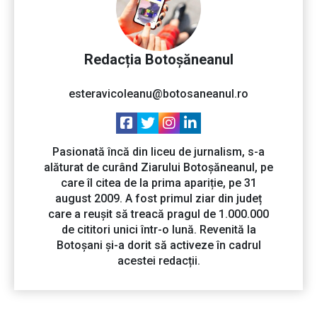
Redacția Botoșăneanul
esteravicoleanu@botosaneanul.ro
Pasionată încă din liceu de jurnalism, s-a
alăturat de curând Ziarului Botoșăneanul, pe
care îl citea de la prima apariție, pe 31
august 2009. A fost primul ziar din județ
care a reușit să treacă pragul de 1.000.000
de cititori unici într-o lună. Revenită la
Botoșani și-a dorit să activeze în cadrul
acestei redacții.