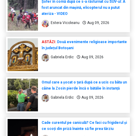
Șofer în comă după ce s-a răsturnat cu SUV-ul: A
fost aruncat din mașină, elicopterul nu a putut
ateriza - VIDEO
Estera Vicoleanu
Aug 09, 2026
ASTĂZI:
Două evenimente religioase importante
în județul Botoșani
Gabriela Erdic
Aug 09, 2026
Omul care a șocat o țară după ce a ucis cu bâta un
câine la Zosin pierde încă o bătălie în instanță
Gabriela Erdic
Aug 09, 2026
Cade curentul pe caniculă? Ce faci cu frigiderul și
ce scoți din priză înainte să fie prea târziu