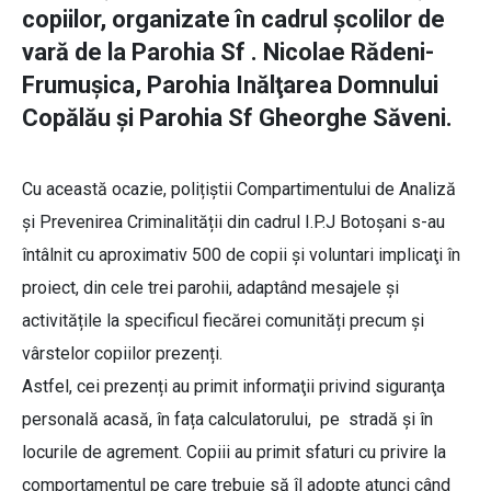
copiilor, organizate în cadrul şcolilor de
vară de la Parohia Sf . Nicolae Rădeni-
Frumuşica, Parohia Inălţarea Domnului
Copălău și Parohia Sf Gheorghe Săveni.
Cu această ocazie, polițiștii Compartimentului de Analiză
și Prevenirea Criminalității din cadrul I.P.J Botoșani s-au
întâlnit cu aproximativ 500 de copii şi voluntari implicaţi în
proiect, din cele trei parohii, adaptând mesajele și
activitățile la specificul fiecărei comunități precum și
vârstelor copiilor prezenți.
Astfel, cei prezenți au primit informaţii privind siguranţa
personală acasă, în fața calculatorului, pe stradă şi în
locurile de agrement. Copiii au primit sfaturi cu privire la
comportamentul pe care trebuie să îl adopte atunci când