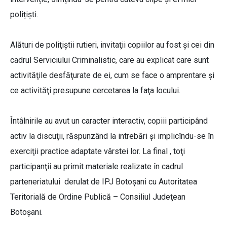
polițiști.
Alături de poliţiştii rutieri, invitaţii copiilor au fost şi cei din
cadrul Serviciului Criminalistic, care au explicat care sunt
activităţile desfăţurate de ei, cum se face o amprentare şi
ce activităţi presupune cercetarea la faţa locului.
Întâlnirile au avut un caracter interactiv, copiii participând
activ la discuţii, răspunzând la intrebări şi implicîndu-se în
exerciţii practice adaptate vârstei lor. La final , toţi
participanţii au primit materiale realizate în cadrul
parteneriatului derulat de IPJ Botoşani cu Autoritatea
Teritorială de Ordine Publică – Consiliul Judeţean
Botoşani.