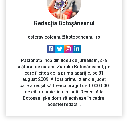
Redacția Botoșăneanul
esteravicoleanu@botosaneanul.ro
Pasionată încă din liceu de jurnalism, s-a
alăturat de curând Ziarului Botoșăneanul, pe
care îl citea de la prima apariție, pe 31
august 2009. A fost primul ziar din județ
care a reușit să treacă pragul de 1.000.000
de cititori unici într-o lună. Revenită la
Botoșani și-a dorit să activeze în cadrul
acestei redacții.