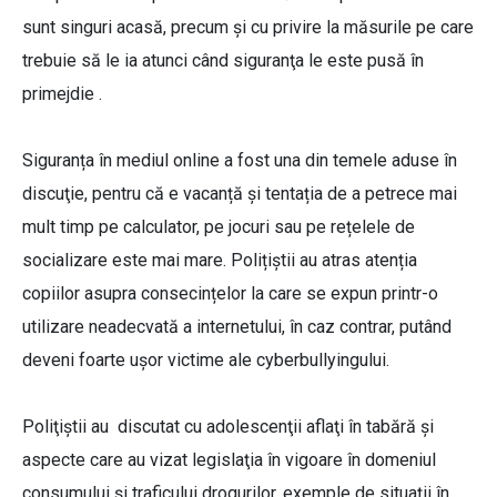
sunt singuri acasă, precum şi cu privire la măsurile pe care
trebuie să le ia atunci când siguranţa le este pusă în
primejdie .
Siguranța în mediul online a fost una din temele aduse în
discuţie, pentru că e vacanță și tentația de a petrece mai
mult timp pe calculator, pe jocuri sau pe rețelele de
socializare este mai mare. Polițiștii au atras atenția
copiilor asupra consecințelor la care se expun printr-o
utilizare neadecvată a internetului, în caz contrar, putând
deveni foarte ușor victime ale cyberbullyingului.
Poliţiştii au discutat cu adolescenţii aflaţi în tabără şi
aspecte care au vizat legislaţia în vigoare în domeniul
consumului şi traficului drogurilor, exemple de situaţii în